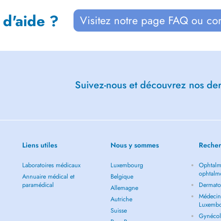
 d'aide ?
Visitez notre page FAQ ou co
Suivez-nous et découvrez nos dern
Liens utiles
Nous y sommes
Recher
Laboratoires médicaux
Luxembourg
Ophtalm
ophtalm
Annuaire médical et
Belgique
paramédical
Dermato
Allemagne
Médecin 
Autriche
Luxemb
Suisse
Gynécol