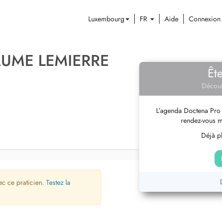
Luxembourg
FR
Aide
Connexion
AUME LEMIERRE
Êt
Découv
L’agenda Doctena Pro 
rendez-vous m
Déjà pl
ec ce praticien.
Testez la