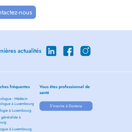
ntactez-nous
ières actualités
ches fréquentes
Vous êtes professionnel de
santé
ologue - Médecin
ologue à Luxembourg
S'inscrire à Doctena
logie à Luxembourg
généraliste à
ourg
ogue à Luxembourg