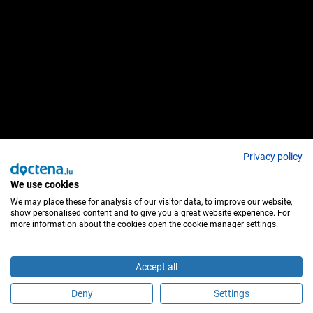
Privacy policy
We use cookies
We may place these for analysis of our visitor data, to improve our website,
show personalised content and to give you a great website experience. For
more information about the cookies open the cookie manager settings.
Accept all
Deny
Settings
Sind Sie dieser Behandler?