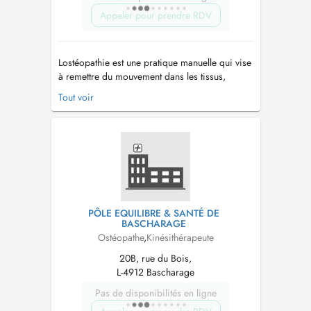
Appeler pour prendre RDV
Lostéopathie est une pratique manuelle qui vise
à remettre du mouvement dans les tissus,
organes et articulations. Lostéopathie est une
Tout voir
thérapie complémentaire utilisée en particulier
pour des douleurs dorsales et articulaires, mais
elle soulage tous types de douleurs. Wann Dir
kee passenden RDV ...
PÔLE EQUILIBRE & SANTÉ DE
BASCHARAGE
Ostéopathe
,
Kinésithérapeute
20B, rue du Bois,
L-4912 Bascharage
Pas de disponibilités en ligne