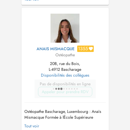
en 2021. Aujourd'hui, il officie au sein du Pôle
Équilibre & Santé de Bascharage. Au cours de
sa formation, Julien a acquis une expertise
notable en anatomi...
1355
ANAIS MISMACQUE
Ostéopathe
20B, rue du Bois,
L-4912 Bascharage
Disponibilités des collègues
Pas de disponibilités en ligne
Appeler pour prendre RDV
Ostéopathe Bascharage, Luxembourg : Anaïs
Mismacque Formée à lÉcole Supérieure
dOstéopathie (ESO Suposteo) de Paris sur une
Tout voir
période intensive de 5 ans, Anaïs Mismacque