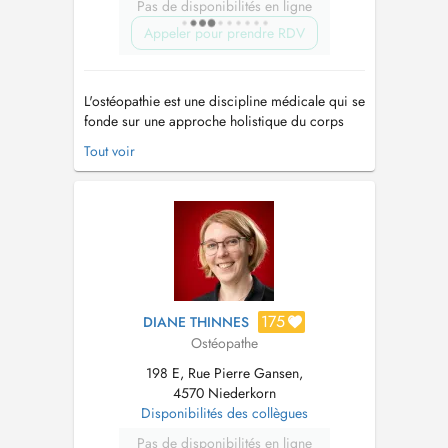
Pas de disponibilités en ligne
Appeler pour prendre RDV
L'ostéopathie est une discipline médicale qui se
fonde sur une approche holistique du corps
humain, visant à diagnostiquer et à traiter les
Tout voir
dysfonctionnements somatiques par le biais de
méthodes manuelles. En tant que système
intégré de diagnostic et de traitement, axé sur
le principe de l'unité...
175
DIANE THINNES
Ostéopathe
198 E, Rue Pierre Gansen,
4570 Niederkorn
Disponibilités des collègues
Pas de disponibilités en ligne