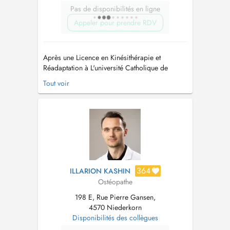
Pas de disponibilités en ligne
Appeler pour prendre RDV
Après une Licence en Kinésithérapie et
Réadaptation à L'université Catholique de
Louvain (UCL)achevée en 2001, j'ai poursuivi
Tout voir
une formation au Sutherland College of
Osteopathic Medicine (SCOM) pour devenir
Ostéopathe D.O. en 2007....
364
ILLARION KASHIN
Ostéopathe
198 E, Rue Pierre Gansen,
4570 Niederkorn
Disponibilités des collègues