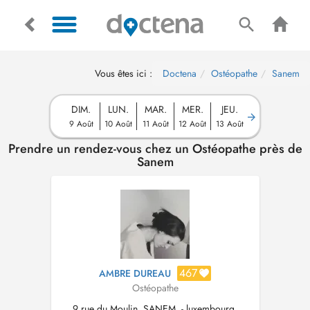
Vous êtes ici :
Doctena
Ostéopathe
Sanem
DIM.
LUN.
MAR.
MER.
JEU.
9 Août
10 Août
11 Août
12 Août
13 Août
Prendre un rendez-vous chez un Ostéopathe près de
Sanem
467
AMBRE DUREAU
Ostéopathe
9 rue du Moulin, SANEM, - luxembourg,