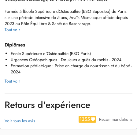
Formée à lÉcole Supérieure dOstéopathie (ESO Suposteo) de Paris
sur une période intensive de 5 ans, Anaïs Mismacque officie depuis
2023 au Pôle Équilibre & Santé de Bascharage.
Tout voir
Tout au long de son parcours académique, Anaïs s'est armée d'une
expertise théorique robuste dans lanatomie, la physiopathologie, la
Diplômes
psychologie et la biomécanique. Elle possède également une solide
Ecole Supérieure d'Ostéopathie (ESO Paris)
expérience pratique de 1500 heures, maîtrisant ainsi diverses
Urgences Ostéopathiques : Douleurs aiguës du rachis - 2024
techniques ostéopathiques : structurelles, crâniennes, faciales,
Formation pédiatrique : Prise en charge du nourrisson et du bébé -
viscérales et plus encore. Chaque consultation est adaptée de manière
2024
unique pour répondre aux besoins individuels de ses patients.
Tout voir
Anaïs a traité une large palette de patients durant sa formation
clinique, des nourrissons aux séniors, incluant enfants, adolescents,
femmes enceintes et sportifs. Ce n'est pas seulement sa compétence
Retours d'expérience
technique qui la distingue, mais également son empathie et son écoute
attentive.
1355
Recommandations
Voir tous les avis
Ses collaborations avec des clubs sportifs tels que le Club de Rugby
de Drancy et le Club de Football de Noisy-le-Grand ont renforcé son
expertise avec les athlètes. Elle a aussi travaillé avec des entreprises