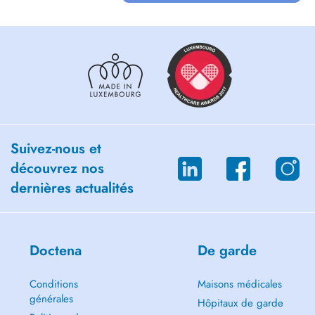
Il a ouvert son premier cabinet sur Yutz (France) en 2013. Il fut
également l'Ostéopathe de L'équipe de Handball Professionnelle de
Handball de Yutz (D2) durant 2 années.
Suivez-nous et
découvrez nos
dernières actualités
Doctena
De garde
Conditions
Maisons médicales
générales
Hôpitaux de garde