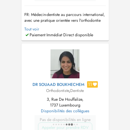
FR: Médecin-dentiste au parcours international,
avec une pratique orientée vers l'orthodontie
moderne, l'esthétique du sourire ainsi que la
Tout voir
prévention. Je propose une approche
Paiement Immédiat Direct disponible
personnalisée, centrée sur la précision, le
confort et la durabilité des résultats. Au plaisir
de vous accueillir prochai...
11
DR SOUAAD BOUKHECHEM
Orthodontiste
,
Dentiste
3, Rue De Houffalize,
1737 Luxembourg
Disponibilités des collègues
Pas de disponibilités en ligne
Appeler pour prendre RDV