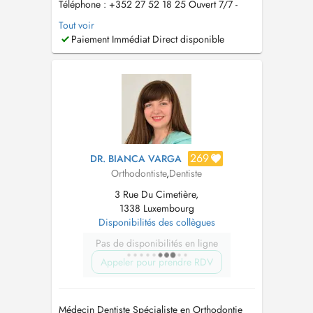
Téléphone : +352 27 52 18 25 Ouvert 7/7 -
Avec ou sans rendez-vous, et prise en charge
Tout voir
des urgences dentaires Adresse : 3 Rue de
Paiement Immédiat Direct disponible
Houffalize, L-1737 Bouneweg-Süd, Luxembourg
E-mail :
contact@dentalplus.lu
Site web :
www.dentalplus.lu Accès : Stati...
269
DR. BIANCA VARGA
Orthodontiste
,
Dentiste
3 Rue Du Cimetière,
1338 Luxembourg
Disponibilités des collègues
Pas de disponibilités en ligne
Appeler pour prendre RDV
Médecin Dentiste Spécialiste en Orthodontie