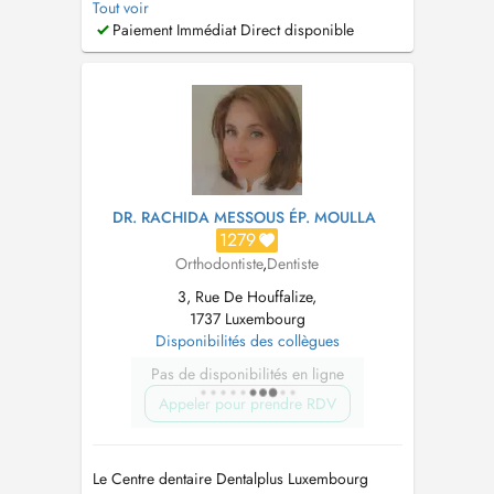
Tout voir
Rue de Houffalize, L-1737 Bouneweg-Süd,
Paiement Immédiat Direct disponible
Luxembourg Téléphone : +352 27 52 18 25 E-
mail :
contact@dentalplus.lu
...
DR. RACHIDA MESSOUS ÉP. MOULLA
1279
Orthodontiste
,
Dentiste
3, Rue De Houffalize,
1737 Luxembourg
Disponibilités des collègues
Pas de disponibilités en ligne
Appeler pour prendre RDV
Le Centre dentaire Dentalplus Luxembourg