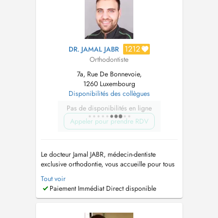
1212
DR. JAMAL JABR
Orthodontiste
7a, Rue De Bonnevoie,
1260 Luxembourg
Disponibilités des collègues
Pas de disponibilités en ligne
Appeler pour prendre RDV
Le docteur Jamal JABR, médecin-dentiste
exclusive orthodontie, vous accueille pour tous
vos besoins en soins orthodontiques pour les
Tout voir
enfants et les adultes. Il propose des traitements
Paiement Immédiat Direct disponible
avec plusieurs sortes d'appareillages, dont les
aligneurs transparents. Il vous reçoit également
pour les trouble...