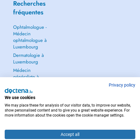
Recherches
fréquentes
Ophtalmologue -
Médecin
ophtalmologue à
Luxembourg
Dermatologie à
Luxembourg
Médecin
généraliste à
Luxembourg
Privacy policy
Gynécologue à
We use cookies
Luxembourg
We may place these for analysis of our visitor data, to improve our website,
Tout voir →
show personalised content and to give you a great website experience. For
more information about the cookies open the cookie manager settings.
Accept all