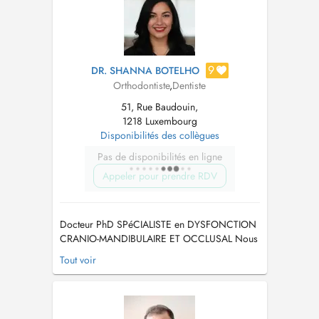
9
DR. SHANNA BOTELHO
Orthodontiste
,
Dentiste
51, Rue Baudouin,
1218 Luxembourg
Disponibilités des collègues
Pas de disponibilités en ligne
Appeler pour prendre RDV
Docteur PhD SPéCIALISTE en DYSFONCTION
CRANIO-MANDIBULAIRE ET OCCLUSAL Nous
vous informons que nous avons mis en place le
Tout voir
PID / Tiers Payant Dorénavant vous ne payerez
plus que la part non pris en charge par la CNS
FRANçAIS: Exercice consacré à l'orthodontie
et Orthoposturodontie de l'enfant ...