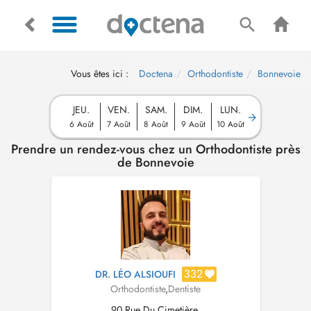
Vous êtes ici :
Doctena
Orthodontiste
Bonnevoie
JEU.
VEN.
SAM.
DIM.
LUN.
6 Août
7 Août
8 Août
9 Août
10 Août
Prendre un rendez-vous chez un Orthodontiste près
de Bonnevoie
332
DR. LÉO ALSIOUFI
Orthodontiste
,
Dentiste
90 Rue Du Cimetière,