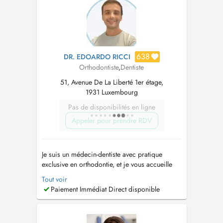
638
DR. EDOARDO RICCI
Orthodontiste
,
Dentiste
51, Avenue De La Liberté 1er étage,
1931 Luxembourg
Pas de disponibilités en ligne
Appeler pour prendre RDV
Je suis un médecin-dentiste avec pratique
exclusive en orthodontie, et je vous accueille
pour tous vos besoins en soins orthodontiques
Tout voir
pour les enfants et les adultes. Je peux aligner
Paiement Immédiat Direct disponible
vos dents avec plusieurs sortes d'appareils: des
aligneurs transparents, des appareils fixes ou
des appareils amov...