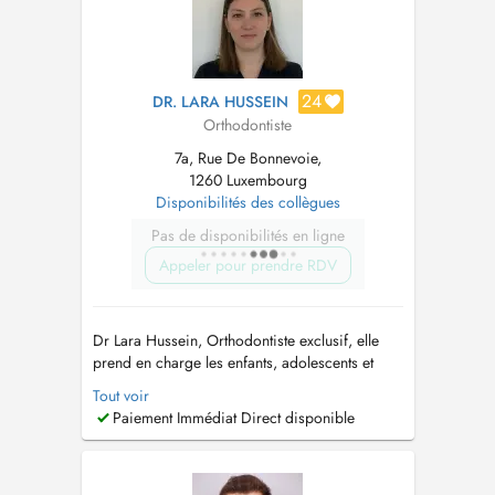
24
DR. LARA HUSSEIN
Orthodontiste
7a, Rue De Bonnevoie,
1260 Luxembourg
Disponibilités des collègues
Pas de disponibilités en ligne
Appeler pour prendre RDV
Dr Lara Hussein, Orthodontiste exclusif, elle
prend en charge les enfants, adolescents et
adultes pour tous les traitements
Tout voir
orthodontiques. Elle propose des traitements
Paiement Immédiat Direct disponible
avec différentes types d'appareillages, dont les
aligneurs transparents. Elle vous reçoit
également pour les troubles fonctionnels ...