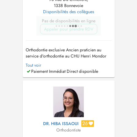
1338 Bonnevoie
Disponibilités des collègues
Pas de disponibilités en ligne
Appeler pour prendre RDV
Orthodontie exclusive Ancien praticien au
service d'orthodontie au CHU Henri Mondor
AP-HP - service d'orthodontie - PARIS Invisalign
Tout voir
Masterclass Classique Certifiant Le Dr Léo
Paiement Immédiat Direct disponible
ALSIOUFI a reçu une formation spécifique de
plusieurs années et sa pratique quotidienne est
exclusivement réservé...
26
DR. HIBA ISSAOUI
Orthodontiste