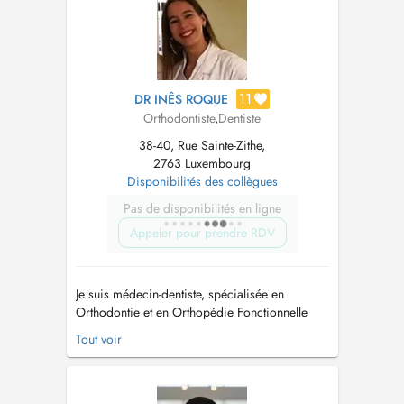
11
DR INÊS ROQUE
Orthodontiste
,
Dentiste
38-40, Rue Sainte-Zithe,
2763 Luxembourg
Disponibilités des collègues
Pas de disponibilités en ligne
Appeler pour prendre RDV
Je suis médecin-dentiste, spécialisée en
Orthodontie et en Orthopédie Fonctionnelle
des Maxillaires. Je propose des traitements
Tout voir
adaptés à tous les âges, tant pour les enfants
que pour les adultes, en mettant laccent sur la
prévention et le suivi précoce des troubles
dento-faciaux. Mon objectif es...