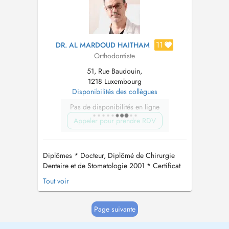
11
DR. AL MARDOUD HAITHAM
Orthodontiste
51, Rue Baudouin,
1218 Luxembourg
Disponibilités des collègues
Pas de disponibilités en ligne
Appeler pour prendre RDV
Diplômes * Docteur, Diplômé de Chirurgie
Dentaire et de Stomatologie 2001 * Certificat
détudes supérieures, chirurgie dentaire, art
Tout voir
dentaire 2004 France * Diplôme, Orthopédie
Cranio-Dento-Faciale 2005 France. * Diplôme,
médicochirurgicale des lasers 2005 France. *
Page suivante
Certificat d'études supérieure...