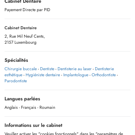
Cabinet Dentaire
Payement Directe par PID
Cabinet Dentaire
2, Rue Mil Neuf Cents,
2157 Luxembourg
Spécialités
Chirurgie buccale
-
Dentiste
-
Dentisterie au laser
-
Dentisterie
esthétique
-
Hygiéniste dentaire
-
Implantologue
-
Orthodontiste
-
Parodontiste
Langues parlées
Anglais
- Français
- Roumain
Informations sur le cabinet
Veuillez activer les "cookies fonctionnels" dans les "paramètres de