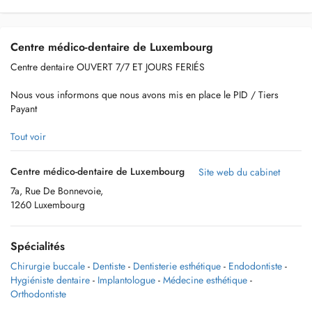
Centre médico-dentaire de Luxembourg
Centre dentaire OUVERT 7/7 ET JOURS FERIÉS
Nous vous informons que nous avons mis en place le PID / Tiers
Payant
Dorénavant vous ne payerez plus que la part non pris en charge par la
Tout voir
CNS
Centre médico-dentaire de Luxembourg
Site web du cabinet
7a, Rue De Bonnevoie,
1260 Luxembourg
Spécialités
Chirurgie buccale
-
Dentiste
-
Dentisterie esthétique
-
Endodontiste
-
Hygiéniste dentaire
-
Implantologue
-
Médecine esthétique
-
Orthodontiste