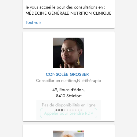
Je vous accueille pour des consultations en :
MÉDECINE GÉNÉRALE NUTRITION CLINIQUE
ET SPORTIVE MÉDECINE DU SPORT Médecin
Tout voir
habilité à réaliser les examens du médico-
sportif au Luxembourg EXPERTISE ET
CONSEIL MÉDICO-JUDICIAIRE Vous pouvez
également solliciter un avis dans le cadre dune
pr...
CONSOLÉE GROSBER
Conseiller en nutrition
,
Nutrithérapie
49, Route d'Arlon,
8410 Steinfort
Pas de disponibilités en ligne
Appeler pour prendre RDV