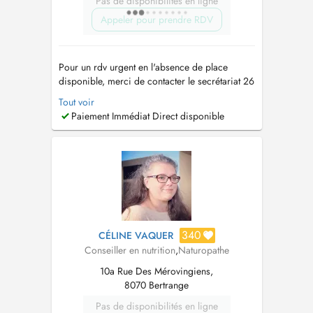
Pas de disponibilités en ligne
Appeler pour prendre RDV
Pour un rdv urgent en l'absence de place
disponible, merci de contacter le secrétariat 26
31 60 ou
drvanderzwalmen@pt.lu
Tout rdv non
Tout voir
décommandé 24h à l'avance sans raison
Paiement Immédiat Direct disponible
valable sera facturé au patient. Pour toute
consultation sur RDV, un supplément
d'honoraire convenance personnelle sera
appl...
340
CÉLINE VAQUER
Conseiller en nutrition
,
Naturopathe
10a Rue Des Mérovingiens,
8070 Bertrange
Pas de disponibilités en ligne