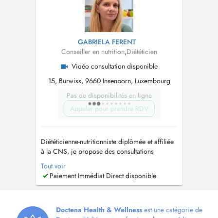
GABRIELA FERENT
Conseiller en nutrition
,
Diététicien
Vidéo consultation disponible
15, Burwiss, 9660 Insenborn, Luxembourg
Pas de disponibilités en ligne
Appeler pour prendre RDV
Diététicienne-nutritionniste diplômée et affiliée
à la CNS, je propose des consultations
nutritionnelles personnalisées à Luxembourg-
Tout voir
Ville, Ettelbruck et Insenborn, ainsi qu'en
Paiement Immédiat Direct disponible
téléconsultation pour le suivi. Forte de plus de
17 ans d'expérience, j'accompagne enfants de
tout âges, adolescents, adult...
Doctena Health & Wellness
est une catégorie de