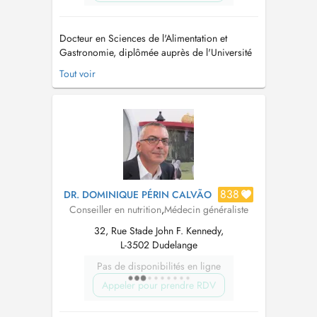
Docteur en Sciences de l'Alimentation et
Gastronomie, diplômée auprès de l'Université
San Raffaele Rome plus un master en Sciences
Tout voir
de la Nutrition Humaine Je mets mon expertise
au service de celles et ceux qui souhaitent
mieux comprendre ce qu'ils consomment. Je t
accompagne dans le choix des al...
838
DR. DOMINIQUE PÉRIN CALVÃO
Conseiller en nutrition
,
Médecin généraliste
32, Rue Stade John F. Kennedy,
L-3502 Dudelange
Pas de disponibilités en ligne
Appeler pour prendre RDV