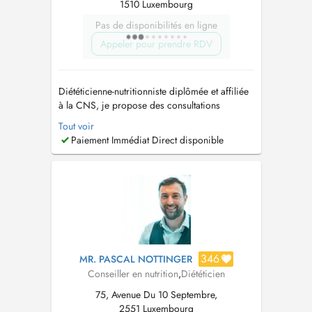
1510 Luxembourg
Pas de disponibilités en ligne
Appeler pour prendre RDV
Diététicienne-nutritionniste diplômée et affiliée
à la CNS, je propose des consultations
nutritionnelles personnalisées à Luxembourg-
Tout voir
Ville, Ettelbruck et Insenborn, ainsi qu'en
Paiement Immédiat Direct disponible
téléconsultation pour le suivi. Forte de plus de
17 ans d'expérience, j'accompagne enfants de
tout âges, adolescents, adult...
346
MR. PASCAL NOTTINGER
Conseiller en nutrition
,
Diététicien
75, Avenue Du 10 Septembre,
2551 Luxembourg