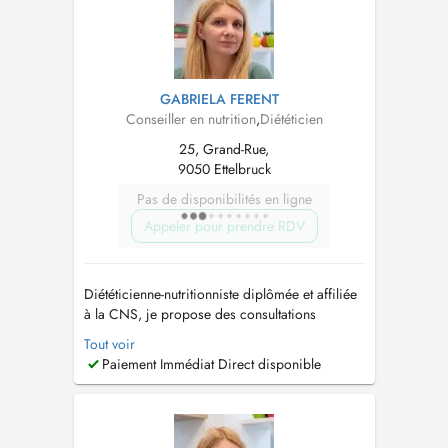
GABRIELA FERENT
Conseiller en nutrition
,
Diététicien
25, Grand-Rue,
9050 Ettelbruck
Pas de disponibilités en ligne
Appeler pour prendre RDV
Diététicienne-nutritionniste diplômée et affiliée
à la CNS, je propose des consultations
nutritionnelles personnalisées à Luxembourg-
Tout voir
Ville, Ettelbruck et Insenborn, ainsi qu'en
Paiement Immédiat Direct disponible
téléconsultation pour le suivi. Forte de plus de
17 ans d'expérience, j'accompagne enfants de
tout âges, adolescents, adult...