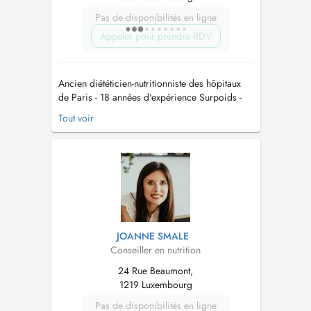
Pas de disponibilités en ligne
Appeler pour prendre RDV
Ancien diététicien-nutritionniste des hôpitaux
de Paris - 18 années d'expérience Surpoids -
Obésité - Diabètes Maigrir sans avoir faim et
Tout voir
sans être fatigué. Stabilisation durable du
poids pour ne pas reprendre Nutrition de la
femme enceinte : préparation de la grossesse
et de la PMA, contrôle ...
JOANNE SMALE
Conseiller en nutrition
24 Rue Beaumont,
1219 Luxembourg
Pas de disponibilités en ligne