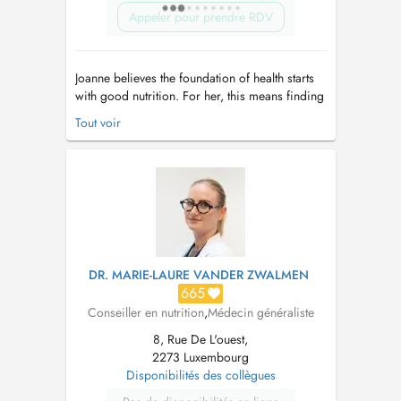
Appeler pour prendre RDV
Joanne believes the foundation of health starts
with good nutrition. For her, this means finding
a sustainable balance between enjoying life
Tout voir
and giving your body what it genuinely needs
to thrive. As a Registered Nutritional Therapy
Practitioner using a functional medicine
approach, her goal is t...
DR. MARIE-LAURE VANDER ZWALMEN
665
Conseiller en nutrition
,
Médecin généraliste
8, Rue De L'ouest,
2273 Luxembourg
Disponibilités des collègues