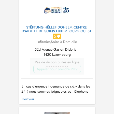
Chronic condition support. Fo...
STËFTUNG HËLLEF DOHEEM CENTRE
D'AIDE ET DE SOINS LUXEMBOURG OUEST
5
Infirmier
,
Soins à Domicile
52d Avenue Gaston Diderich,
1420 Luxembourg
Pas de disponibilités en ligne
Appeler pour prendre RDV
En cas d'urgence ( demande de r.d.v dans les
24h) nous sommes joignables par téléphone
24h/24 et 7j/7 au 40 20 80 6200. - Depuis
Tout voir
1999 le plus grand réseau d'aide et de soins à
domicile au Luxembourg - Nous sommes
joignable par téléphone 24h/24h au 40 20 80