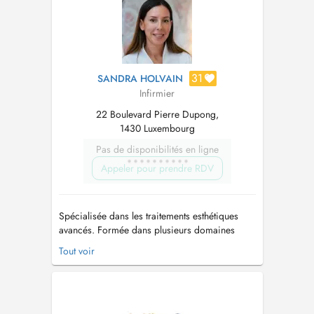
6200 - Un service garanti 7 jours sur ...
31
SANDRA HOLVAIN
Infirmier
22 Boulevard Pierre Dupong,
1430 Luxembourg
Pas de disponibilités en ligne
Appeler pour prendre RDV
Spécialisée dans les traitements esthétiques
avancés. Formée dans plusieurs domaines
complémentaires tels que la santé capillaire
Tout voir
(trichologie), la cosmétologie, ainsi que les
soins personnalisés de la peau. N'hésitez pas à
me contacter au +352 691601088 si vous ne
trouvez pas de rendez vous à v...