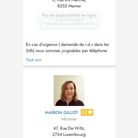
8252 Mamer
Pas de disponibilités en ligne
Appeler pour prendre RDV
En cas d'urgence ( demande de r.d.v dans les
24h) nous sommes joignables par téléphone
24h/24 et 7j/7 au 40 20 80 41 00. - Depuis
Tout voir
1999 le plus grand réseau d'aide et de soins à
domicile au Luxembourg - Nous sommes
joignable par téléphone 24h/24h au 40 20 80
41 00 - Un service garanti 7 jours su...
52
MARION GILLOT
Infirmier
47, Rue De Wiltz,
2734 Luxembourg