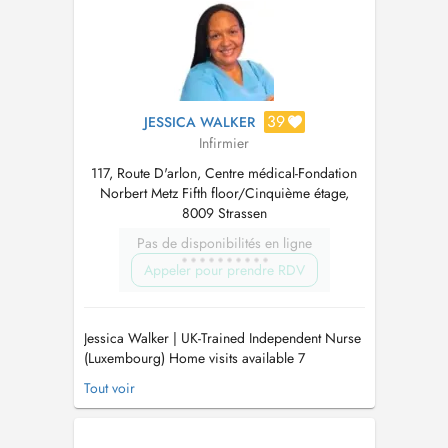
39
JESSICA WALKER
Infirmier
117, Route D'arlon, Centre médical-Fondation
Norbert Metz Fifth floor/Cinquième étage,
8009 Strassen
Pas de disponibilités en ligne
Appeler pour prendre RDV
Jessica Walker | UK-Trained Independent Nurse
(Luxembourg) Home visits available 7
days/week | English & French. Providing high-
Tout voir
quality, personalised nursing care in the
comfort of your home. Wound Care | Injections
| Post-operative care | Health Assessments |