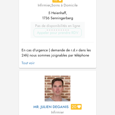
Infirmier
,
Soins à Domicile
5 Heienhaff,
1736 Senningerberg
Pas de disponibilités en ligne
Appeler pour prendre RDV
En cas d'urgence ( demande de r.d.v dans les
24h) nous sommes joignables par téléphone
24h/24 et 7j/7 au 40 20 80 6100. - Depuis
Tout voir
1999 le plus grand réseau d'aide et de soins à
domicile au Luxembourg - Nous sommes
joignable par téléphone 24h/24h au 40 20 80
6100 - Un service garanti 7 jours sur...
20
MR. JULIEN DEGANIS
Infirmier