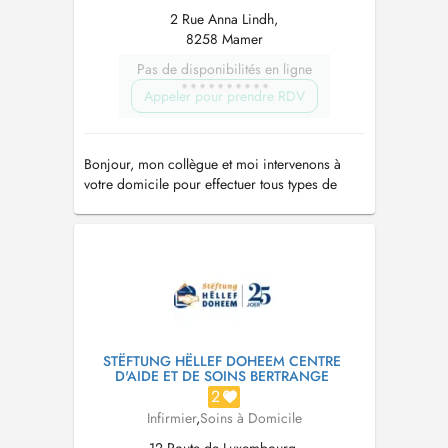
2 Rue Anna Lindh,
8258 Mamer
Pas de disponibilités en ligne
Appeler pour prendre RDV
Bonjour, mon collègue et moi intervenons à
votre domicile pour effectuer tous types de
soins 7j/7, 365 jours par an.
STËFTUNG HËLLEF DOHEEM CENTRE
D'AIDE ET DE SOINS BERTRANGE
2
Infirmier
,
Soins à Domicile