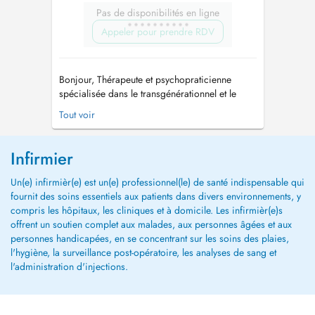
Pas de disponibilités en ligne
Appeler pour prendre RDV
Bonjour, Thérapeute et psychopraticienne
spécialisée dans le transgénérationnel et le
psychotrauma chez l'adulte en présentiel et en
Tout voir
visio, je vous accompagne face à toute
difficulté relationnelle, psychique ou
psychocorporelle chronique. Motifs: physiques
Infirmier
(notamment ORL/digestif/cutané), psychiqu...
Un(e) infirmièr(e) est un(e) professionnel(le) de santé indispensable qui
fournit des soins essentiels aux patients dans divers environnements, y
compris les hôpitaux, les cliniques et à domicile. Les infirmièr(e)s
offrent un soutien complet aux malades, aux personnes âgées et aux
personnes handicapées, en se concentrant sur les soins des plaies,
l'hygiène, la surveillance post-opératoire, les analyses de sang et
l'administration d'injections.