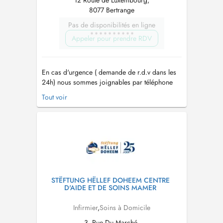
12 Route de Luxembourg,
8077 Bertrange
Pas de disponibilités en ligne
Appeler pour prendre RDV
En cas d'urgence ( demande de r.d.v dans les
24h) nous sommes joignables par téléphone
24h/24 et 7j/7 au 40 20 80 64 00. - Depuis
Tout voir
1999 le plus grand réseau d'aide et de soins à
domicile au Luxembourg - Nous sommes
joignable par téléphone 24h/24h au 40 20 80
64 00 - Un service garanti 7 jours su...
STËFTUNG HËLLEF DOHEEM CENTRE
D'AIDE ET DE SOINS MAMER
Infirmier
,
Soins à Domicile
3, Rue Du Marché,