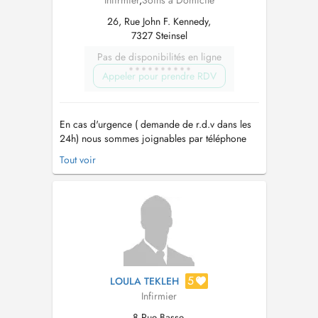
Infirmier
,
Soins à Domicile
26, Rue John F. Kennedy,
7327 Steinsel
Pas de disponibilités en ligne
Appeler pour prendre RDV
En cas d'urgence ( demande de r.d.v dans les
24h) nous sommes joignables par téléphone
24h/24 et 7j/7 au 40 20 80 65 00. - Depuis
Tout voir
1999 le plus grand réseau d'aide et de soins à
domicile au Luxembourg - Nous sommes
joignable par téléphone 24h/24h au 40 20 80
65 00 - Un service garanti 7 jours su...
5
LOULA TEKLEH
Infirmier
8 Rue Basse,