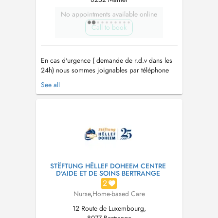
No appointments available online
Call to book
En cas d'urgence ( demande de r.d.v dans les
24h) nous sommes joignables par téléphone
24h/24 et 7j/7 au 40 20 80 41 00. - Depuis
See all
1999 le plus grand réseau d'aide et de soins à
domicile au Luxembourg - Nous sommes
joignable par téléphone 24h/24h au 40 20 80
41 00 - Un service garanti 7 jours su...
STËFTUNG HËLLEF DOHEEM CENTRE
D'AIDE ET DE SOINS BERTRANGE
2
Nurse
,
Home-based Care
12 Route de Luxembourg,