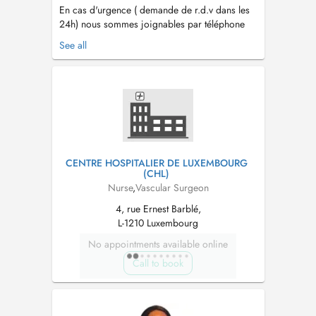
En cas d'urgence ( demande de r.d.v dans les
24h) nous sommes joignables par téléphone
24h/24 et 7j/7 au 40 20 80 65 00. - Depuis
See all
1999 le plus grand réseau d'aide et de soins à
domicile au Luxembourg - Nous sommes
joignable par téléphone 24h/24h au 40 20 80
65 00 - Un service garanti 7 jours su...
CENTRE HOSPITALIER DE LUXEMBOURG
(CHL)
Nurse
,
Vascular Surgeon
4, rue Ernest Barblé,
L-1210 Luxembourg
No appointments available online
Call to book