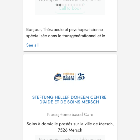
Call to book
Bonjour, Thérapeute et psychopraticienne
spécialisée dans le transgénérationnel et le
psychotrauma chez l'adulte en présentiel et en
See all
visio, je vous accompagne face à toute
difficulté relationnelle, psychique ou
psychocorporelle chronique. Motifs: physiques
(notamment ORL/digestif/cutané), psychiqu...
STËFTUNG HËLLEF DOHEEM CENTRE
D'AIDE ET DE SOINS MERSCH
Nurse
,
Home-based Care
Soins à domicile prestés sur la ville de Mersch,
7526 Mersch
No appointments available online