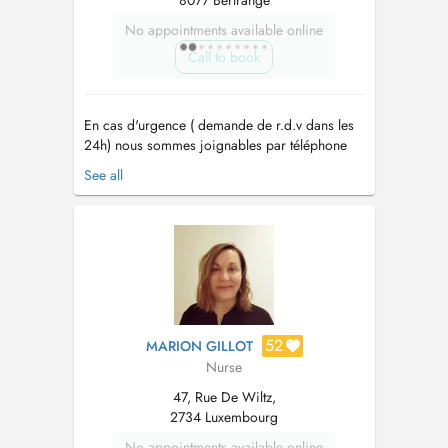
8077 Bertrange
No appointments available online
Call to book
En cas d'urgence ( demande de r.d.v dans les
24h) nous sommes joignables par téléphone
24h/24 et 7j/7 au 40 20 80 64 00. - Depuis
See all
1999 le plus grand réseau d'aide et de soins à
domicile au Luxembourg - Nous sommes
joignable par téléphone 24h/24h au 40 20 80
64 00 - Un service garanti 7 jours su...
52
MARION GILLOT
Nurse
47, Rue De Wiltz,
2734 Luxembourg
No appointments available online