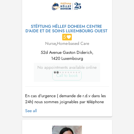
STËFTUNG HËLLEF DOHEEM CENTRE
D'AIDE ET DE SOINS LUXEMBOURG OUEST
5
Nurse
,
Home-based Care
52d Avenue Gaston Diderich,
1420 Luxembourg
No appointments available online
Call to book
En cas d'urgence ( demande de r.d.v dans les
24h) nous sommes joignables par téléphone
24h/24 et 7j/7 au 40 20 80 6200. - Depuis
See all
1999 le plus grand réseau d'aide et de soins à
domicile au Luxembourg - Nous sommes
joignable par téléphone 24h/24h au 40 20 80
6200 - Un service garanti 7 jours sur ...