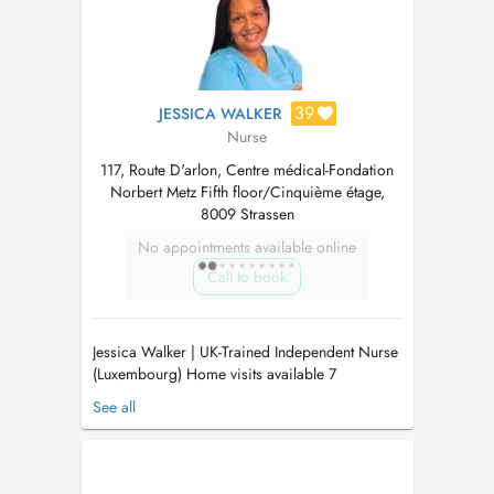
39
JESSICA WALKER
Nurse
117, Route D'arlon, Centre médical-Fondation
Norbert Metz Fifth floor/Cinquième étage,
8009 Strassen
No appointments available online
Call to book
Jessica Walker | UK-Trained Independent Nurse
(Luxembourg) Home visits available 7
days/week | English & French. Providing high-
See all
quality, personalised nursing care in the
comfort of your home. Wound Care | Injections
| Post-operative care | Health Assessments |
Chronic condition support. Fo...