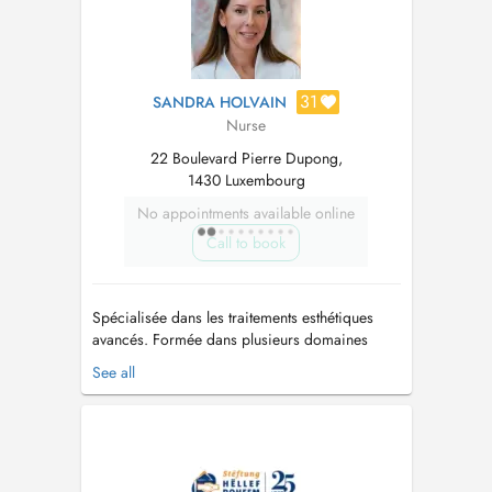
31
SANDRA HOLVAIN
Nurse
22 Boulevard Pierre Dupong,
1430 Luxembourg
No appointments available online
Call to book
Spécialisée dans les traitements esthétiques
avancés. Formée dans plusieurs domaines
complémentaires tels que la santé capillaire
See all
(trichologie), la cosmétologie, ainsi que les
soins personnalisés de la peau. N'hésitez pas à
me contacter au +352 691601088 si vous ne
trouvez pas de rendez vous à v...