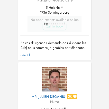
Nurse
,
Home-based Care
5 Heienhaff,
1736 Senningerberg
No appointments available online
Call to book
En cas d'urgence ( demande de r.d.v dans les
24h) nous sommes joignables par téléphone
24h/24 et 7j/7 au 40 20 80 6100. - Depuis
See all
1999 le plus grand réseau d'aide et de soins à
domicile au Luxembourg - Nous sommes
joignable par téléphone 24h/24h au 40 20 80
6100 - Un service garanti 7 jours sur...
20
MR. JULIEN DEGANIS
Nurse