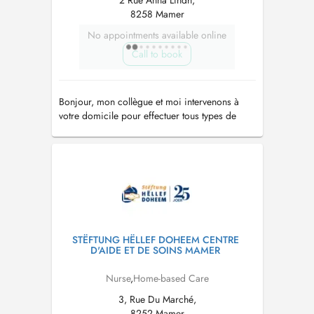
2 Rue Anna Lindh,
8258 Mamer
No appointments available online
Call to book
Bonjour, mon collègue et moi intervenons à
votre domicile pour effectuer tous types de
soins 7j/7, 365 jours par an.
STËFTUNG HËLLEF DOHEEM CENTRE
D'AIDE ET DE SOINS MAMER
Nurse
,
Home-based Care
3, Rue Du Marché,
8252 Mamer