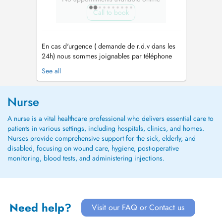
Call to book
En cas d'urgence ( demande de r.d.v dans les
24h) nous sommes joignables par téléphone
24h/24 et 7j/7 au 40 20 80 42 00. - Depuis
See all
1999 le plus grand réseau d'aide et de soins à
domicile au Luxembourg - Nous sommes
joignable par téléphone 24h/24h au 40 20 80
Nurse
42 00 - Un service garanti 7 jours su...
A nurse is a vital healthcare professional who delivers essential care to
patients in various settings, including hospitals, clinics, and homes.
Nurses provide comprehensive support for the sick, elderly, and
disabled, focusing on wound care, hygiene, post-operative
monitoring, blood tests, and administering injections.
Need help?
Visit our FAQ or Contact us