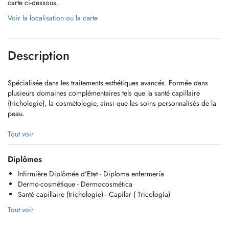
carte ci-dessous.
Voir la localisation ou la carte
Description
Spécialisée dans les traitements esthétiques avancés. Formée dans
plusieurs domaines complémentaires tels que la santé capillaire
(trichologie), la cosmétologie, ainsi que les soins personnalisés de la
peau.
N'hésitez pas à me contacter au +352 691601088 si vous ne trouvez
Tout voir
pas de rendez vous à votre convenance.
Diplômes
Infirmière Diplômée d'Etat - Diploma enfermería
Dermo-cosmétique - Dermocosmética
Especializada en tratamientos estéticos avanzados. Con formación en
Santé capillaire (trichologie) - Capilar ( Tricología)
varias áreas complementarias como la salud capilar (tricología), la
cosmética, así como en el cuidado personalizado de la piel.
Tout voir
No dudes en contactarme al +352 691601088 si no encuentras una