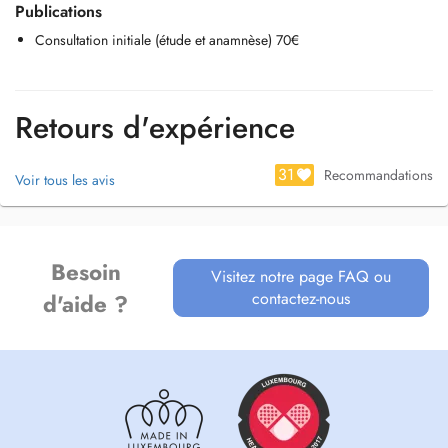
Publications
cita que se adapte a tu disponibilidad.
Consultation initiale (étude et anamnèse) 70€
Retours d'expérience
31
Recommandations
Voir tous les avis
Besoin
Visitez notre page FAQ ou
contactez-nous
d'aide ?