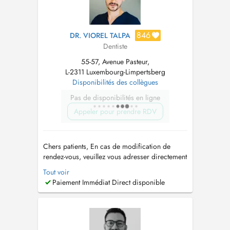
846
DR. VIOREL TALPA
Dentiste
55-57, Avenue Pasteur,
L-2311 Luxembourg-Limpertsberg
Disponibilités des collègues
Pas de disponibilités en ligne
Appeler pour prendre RDV
Chers patients, En cas de modification de
rendez-vous, veuillez vous adresser directement
à notre secrétariat au +352 20296400. Merci
Tout voir
pour votre compréhension
Paiement Immédiat Direct disponible
https://www.talpadent.lu/...