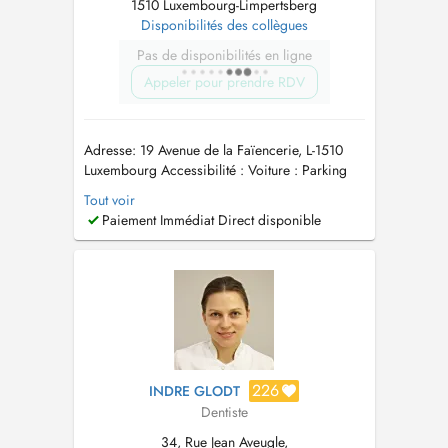
1510 Luxembourg-Limpertsberg
Disponibilités des collègues
Pas de disponibilités en ligne
Appeler pour prendre RDV
Adresse: 19 Avenue de la Faïencerie, L-1510
Luxembourg Accessibilité : Voiture : Parking
du Glacis - 2 min à pied Transport en commun
Tout voir
: Tram (arrêt : Limpertsberg, Faïencerie) - 2 min
Paiement Immédiat Direct disponible
à pied Bus: 8 (arrêt Henri VII), 30 (arrêt Henri
VII) - devant le cabinet dentaire Prise de rendez-
vous vi...
226
INDRE GLODT
Dentiste
34, Rue Jean Aveugle,