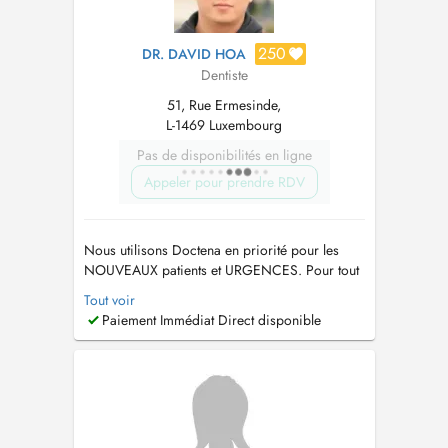
250
DR. DAVID HOA
Dentiste
51, Rue Ermesinde,
L-1469 Luxembourg
Pas de disponibilités en ligne
Appeler pour prendre RDV
Nous utilisons Doctena en priorité pour les
NOUVEAUX patients et URGENCES. Pour tout
autre demande il est très fortement
Tout voir
recommandé de nous appeler directement au
Paiement Immédiat Direct disponible
225088 ou sur
davidhoa@drhoa-dentiste.lu
.
Merci...