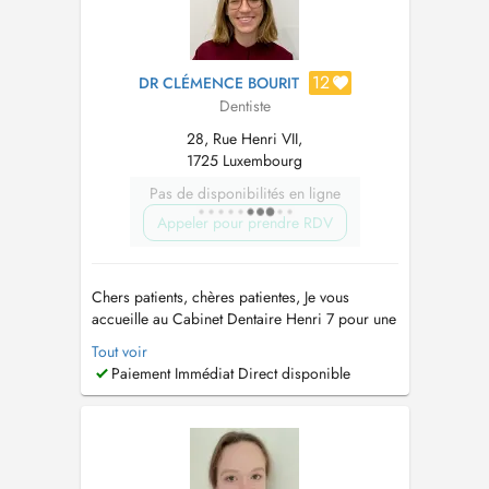
12
DR CLÉMENCE BOURIT
Dentiste
28, Rue Henri VII,
1725 Luxembourg
Pas de disponibilités en ligne
Appeler pour prendre RDV
Chers patients, chères patientes, Je vous
accueille au Cabinet Dentaire Henri 7 pour une
prise en charge globale de votre santé bucco-
Tout voir
dentaire. Je réalise les spécialités suivantes: -
Paiement Immédiat Direct disponible
Parodontologie : bilans, traitements des
maladies des gencives, surfacages et
maintenances parodontales. - S...