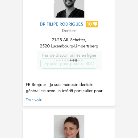
10
DR FILIPE RODRIGUES
Dentiste
21-25 All. Scheffer,
2520 Luxembourg-Limpertsberg
Pas de disponibilités en ligne
Appeler pour prendre RDV
FR Bonjour ! Je suis médecin dentiste
généraliste avec un intérêt particulier pour
l'endodontie ainsi qu'une formation continue
Tout voir
approfondie dans ce domaine. Mon objectif
est d'offrir des soins dentaires de haute qualité,
centrés sur le patient, à travers une approche
conservatrice et minimale...