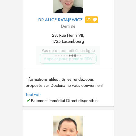
22
DR ALICE RATAJEWICZ
Dentiste
28, Rue Henri VII,
1725 Luxembourg
Pas de disponibilités en ligne
Appeler pour prendre RDV
Informations utiles : Si les rendez-vous
proposés sur Doctena ne vous conviennent
pas, ou en cas d'urgence dentaire ou pour tout
Tout voir
autre renseignement, n'hésitez pas à nous
Paiement Immédiat Direct disponible
contacter au 26 26 24 22. Un stationnement est
disponible à proximité, au parking des Glacis.
L'accès est également possibl...