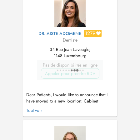
1279
DR. AISTE ADOMENE
Dentiste
34 Rue Jean L'aveugle,
1148 Luxembourg
Pas de disponibilités en ligne
Appeler pour prendre RDV
Dear Patients, I would like to announce that I
have moved to a new location: Cabinet
dentaire Dr. Aiste Adomene 34, Rue Jean
Tout voir
l'Aveugle, L-1148, Limpertsberg If You have any
questions or need directions, please call us at
+352 691 464 026 I look forward to seeing
you soon! Warm reg...