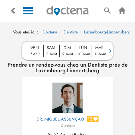
Vous êtes ici :
Doctena
Dentiste
Luxembourg-Limpertsberg
VEN.
SAM.
DIM.
LUN.
MAR.
7 Août
8 Août
9 Août
10 Août
11 Août
Prendre un rendez-vous chez un Dentiste près de
Luxembourg-Limpertsberg
13
DR. MIGUEL ASSUNÇÃO
Dentiste
55-57, Avenue Pasteur,