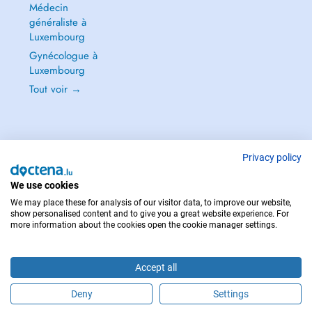
Médecin
généraliste à
Luxembourg
Gynécologue à
Luxembourg
Tout voir →
Privacy policy
POUR LES URGENCES, CONSULTEZ : 112
Copyright © 2026 - DOCTENA S.A. 42, Rue de la Vallée, L-2661 Luxembourg
We use cookies
We may place these for analysis of our visitor data, to improve our website,
show personalised content and to give you a great website experience. For
more information about the cookies open the cookie manager settings.
Accept all
Deny
Settings
Prendre rendez-vous en ligne