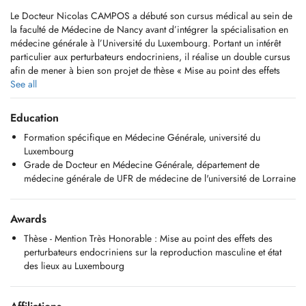
Le Docteur Nicolas CAMPOS a débuté son cursus médical au sein de
la faculté de Médecine de Nancy avant d’intégrer la spécialisation en
médecine générale à l’Université du Luxembourg. Portant un intérêt
particulier aux perturbateurs endocriniens, il réalise un double cursus
afin de mener à bien son projet de thèse « Mise au point des effets
des perturbateurs endocriniens sur la reproduction masculine et état
See all
des lieux au Luxembourg » en coopération avec la faculté de
Médecine à Nancy.
Education
Formation spécifique en Médecine Générale, université du
Luxembourg
Grade de Docteur en Médecine Générale, département de
médecine générale de UFR de médecine de l'université de Lorraine
Awards
Thèse - Mention Très Honorable : Mise au point des effets des
perturbateurs endocriniens sur la reproduction masculine et état
des lieux au Luxembourg