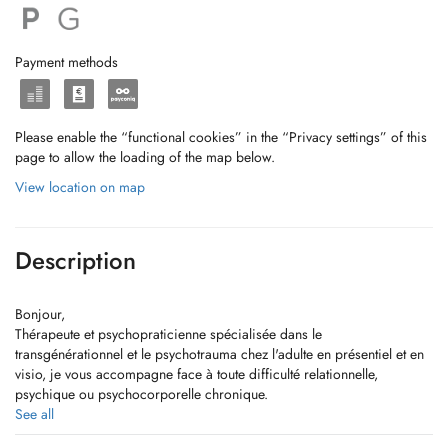
Payment methods
Please enable the “functional cookies” in the “Privacy settings” of this
page to allow the loading of the map below.
View location on map
Description
Bonjour,
Thérapeute et psychopraticienne spécialisée dans le
transgénérationnel et le psychotrauma chez l'adulte en présentiel et en
visio, je vous accompagne face à toute difficulté relationnelle,
psychique ou psychocorporelle chronique.
Motifs: physiques (notamment ORL/digestif/cutané), psychiques
See all
(surtout troubles anxieux/dépressifs/obsessionnels/stress post