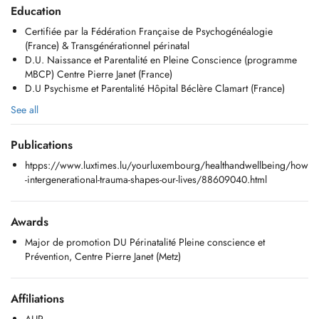
traumatique), relationnels (parents-bébé-jeune enfant, couple parental)
Education
Certifiée par la Fédération Française de Psychogénéalogie
Infirmière pédiatrique et Accompagnante périnatale du projet bébé
(France) & Transgénérationnel périnatal
aux 1ères années de vie de l'enfant, programme Naissance et
D.U. Naissance et Parentalité en Pleine Conscience (programme
Parentalité en Pleine Conscience réalisé en présentiel ou visio.
MBCP) Centre Pierre Janet (France)
Public: Adulte, couple parental ou en devenir, parent-bébé et jeune
D.U Psychisme et Parentalité Hôpital Béclère Clamart (France)
enfant.
Suivi thérapeutique en travail collaboratif (intra et extra-hospitalier).
See all
Contact HORS PRISE DE RDV: sms WhatsApp +352 691 15 15 62
Publications
Certifiée par la Fédération Française de Psychogénéalogie
htpps://www.luxtimes.lu/yourluxembourg/healthandwellbeing/how
Transgénérationnel périnatal
-intergenerational-trauma-shapes-our-lives/88609040.html
D.U. Naissance et Parentalité en Pleine Conscience (programme
MBCP)
D.U Psychisme et Périnatalité
Awards
Major de promotion DU Périnatalité Pleine conscience et
Réflexologie émotionnelle de libération des mémoires familiales de
Prévention, Centre Pierre Janet (Metz)
vie intra-utérines et de naissance, périnatale et bébé affective
Massage "Phoenix" pour adulte post-thérapie ou post-
transgénérationnel
Affiliations
Deuil périnatal (parent et enfant)