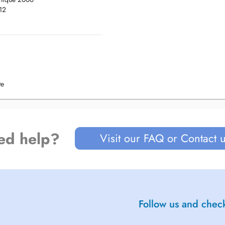
12
posant des consultations
te
ed help?
Visit our FAQ or Contact 
Follow us and check