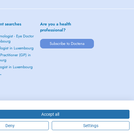
nt searches
Are you a health
professional?
mologist - Eye Doctor
mbourg
Subscribe to Doctena
logist in Luxembourg
Practitioner (GP) in
ourg
ogist in Luxembourg
 →
Accept all
Deny
Settings
2026 - DOCTENA S.A. 42, Rue de la Vallée, L-2661 Luxembourg