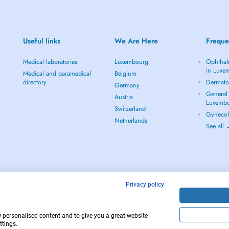
Useful links
We Are Here
Freque
Medical laboratories
Luxembourg
Ophthal
in Luxe
Medical and paramedical
Belgium
directory
Dermato
Germany
General 
Austria
Luxemb
Switzerland
Gynecol
Netherlands
See all
Privacy policy
w personalised content and to give you a great website
12
Copyright © 
ttings.