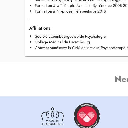
d'apports issus de l'hypnose thérapeutique.
Formation à la Thérapie Familiale Systémique 2008-20
Formation à l'hypnose thérapeutique 2018
J'exerce également en cabinet libéral depuis 2021, en pro
individuelles et de couple.
Affiliations
Société Luxembourgeoise de Psychologie
Collége Médical du Luxembourg
Conventionné avec la CNS en tant que Psychothérapeu
Ne