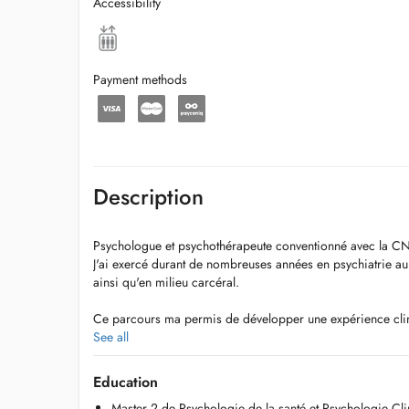
Accessibility
Payment methods
Description
Psychologue et psychothérapeute conventionné avec la CN
J'ai exercé durant de nombreuses années en psychiatrie au
ainsi qu'en milieu carcéral.
Ce parcours ma permis de développer une expérience clin
problématiques psychologiques et relationnelles diverses.
See all
repose principalement sur une formation de quatre années
comprenant notamment la thérapie familiale et la thérapie 
Education
également enrichie dune connaissance théorique et pratiqu
Master 2 de Psychologie de la santé et Psychologie Cl