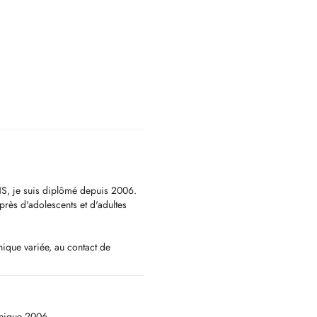
S, je suis diplômé depuis 2006.
près d'adolescents et d'adultes
ique variée, au contact de
 Mon orientation en psychothérapie
 à l'approche systémique,
de couple. Ma pratique s'est
e de la psychanalyse, ainsi que
inique 2006