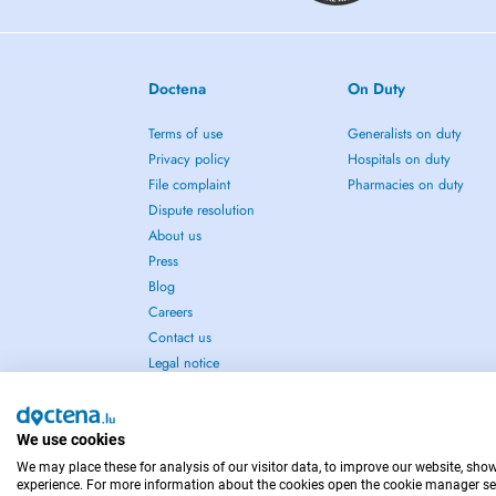
Doctena
On Duty
Terms of use
Generalists on duty
Privacy policy
Hospitals on duty
File complaint
Pharmacies on duty
Dispute resolution
About us
Press
Blog
Careers
Contact us
Legal notice
We use cookies
We may place these for analysis of our visitor data, to improve our website, sho
IN CASE OF EMERGENCIES, PLEASE CONTACT : 1
experience. For more information about the cookies open the cookie manager se