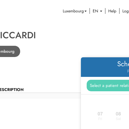
Luxembourg
EN
Help
Log
ICCARDI
xembourg
Sch
P
ESCRIPTION
07
08
Fri
Sat