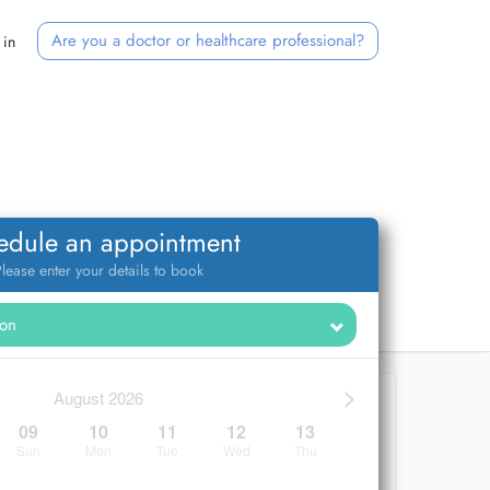
Are you a doctor or healthcare professional?
 in
edule an appointment
lease enter your details to book
>
August 2026
09
10
11
12
13
Sun
Mon
Tue
Wed
Thu