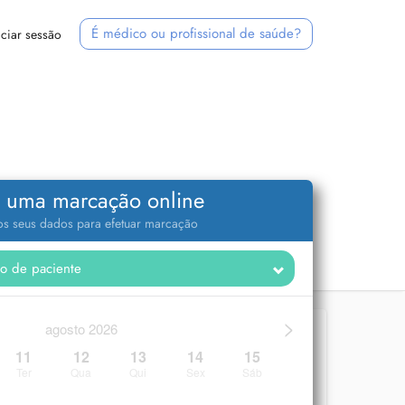
É médico ou profissional de saúde?
iciar sessão
 uma marcação online
 os seus dados para efetuar marcação
>
agosto 2026
11
12
13
14
15
Ter
Qua
Qui
Sex
Sáb