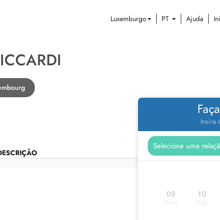
Luxemburgo
PT
Ajuda
In
ICCARDI
xembourg
Faça
Insira
DESCRIÇÃO
09
10
Dom
Seg