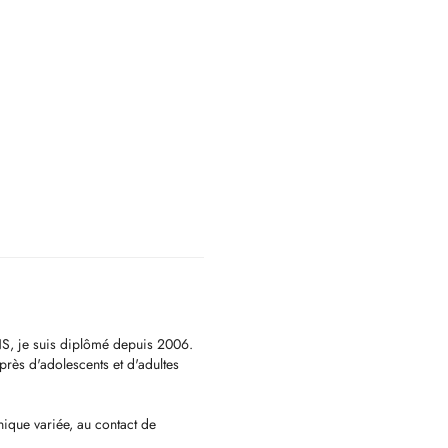
S, je suis diplômé depuis 2006.
près d'adolescents et d'adultes
ique variée, au contact de
 Mon orientation en psychothérapie