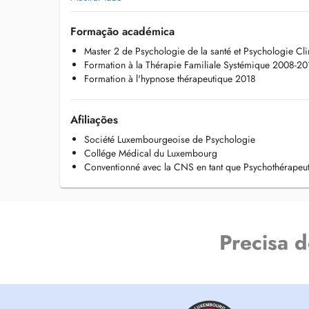
repose principalement sur une formation de quatre années
comprenant notamment la thérapie familiale et la thérapie 
Formação académica
également enrichie dune connaissance théorique et pratiqu
Master 2 de Psychologie de la santé et Psychologie Cl
d'apports issus de l'hypnose thérapeutique.
Formation à la Thérapie Familiale Systémique 2008-20
Formation à l'hypnose thérapeutique 2018
J'exerce également en cabinet libéral depuis 2021, en pro
individuelles et de couple.
Afiliações
Société Luxembourgeoise de Psychologie
Collége Médical du Luxembourg
Conventionné avec la CNS en tant que Psychothérapeu
Precisa 