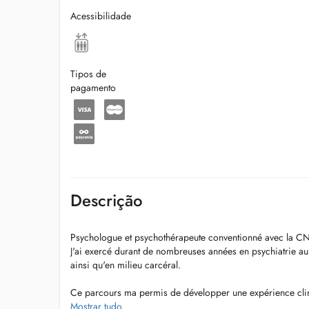
Acessibilidade
Tipos de
pagamento
Descrição
Psychologue et psychothérapeute conventionné avec la CN
J'ai exercé durant de nombreuses années en psychiatrie au
ainsi qu'en milieu carcéral.
Ce parcours ma permis de développer une expérience clin
problématiques psychologiques et relationnelles diverses.
Mostrar tudo