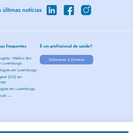
últimas notícias
sas frequentes
É um profissional de saúde?
ogista - Médico dos
Subscrever à Doctena
m Luxemburgo
logista em Luxemburgo
 geral (CG) em
urgo
ogista em Luxemburgo
 tudo →