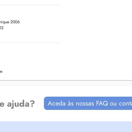
 à l'approche systémique,
de couple. Ma pratique s'est
e de la psychanalyse, ainsi que
inique 2006
12
posant des consultations
te
de ajuda?
Aceda às nossas FAQ ou cont