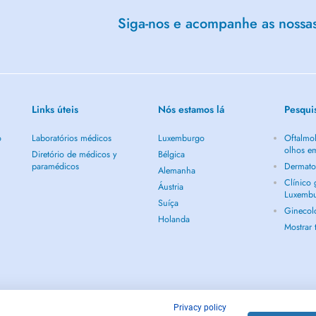
Siga-nos e acompanhe as nossas 
Links úteis
Nós estamos lá
Pesqui
o
Laboratórios médicos
Luxemburgo
Oftalmol
olhos e
Diretório de médicos y
Bélgica
paramédicos
Dermato
Alemanha
Clínico
Áustria
Luxemb
Suíça
Ginecol
Holanda
Mostrar
Privacy policy