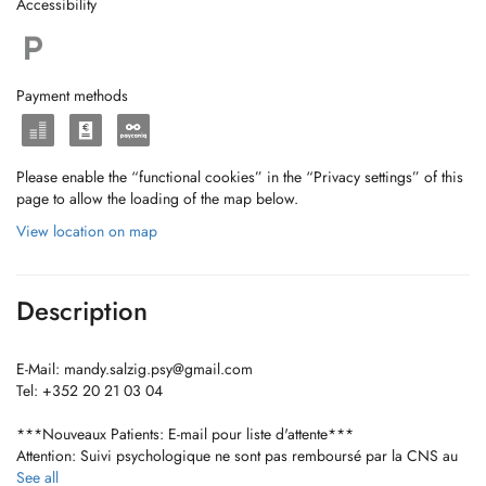
Accessibility
Payment methods
Please enable the “functional cookies” in the “Privacy settings” of this
page to allow the loading of the map below.
View location on map
Description
E-Mail:
mandy.salzig.psy@gmail.com
Tel: +352 20 21 03 04
***Nouveaux Patients: E-mail pour liste d'attente***
Attention: Suivi psychologique ne sont pas remboursé par la CNS au
Luxembourg!
See all