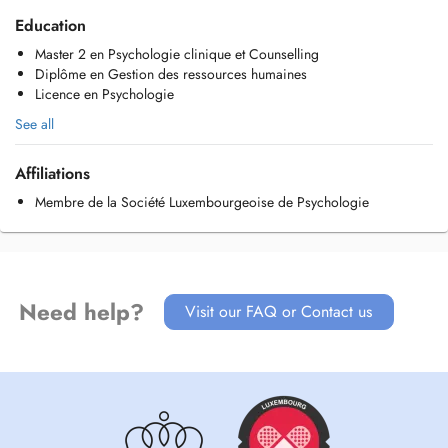
entre autres)
Education
Counselling
Master 2 en Psychologie clinique et Counselling
Santé au travail - harcèlement, stress et souffrance au travail
Diplôme en Gestion des ressources humaines
Problématiques personnelles, relationnelles et/ou professionnelles
Licence en Psychologie
Développement des ressources personnelles et du bien-être
psychologique
See all
Approche humaniste et intégrative.
Affiliations
Consultations en présentiel et en ligne. Horaires flexibles : de 10h à
Membre de la Société Luxembourgeoise de Psychologie
19h. Merci de consulter le calendrier pour connaître les disponibilités.
Consultations non remboursées par la CNS.
Toute annulation doit être effectuée au moins 24h à l'avance.
Need help?
Visit our FAQ or Contact us
Contact :
amonteiro.psy@gmail.com