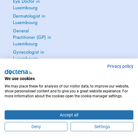
Eye Doctor in
Luxembourg
Dermatologist in
Luxembourg
General
Practitioner (GP) in
Luxembourg
Gynecologist in
Luxembourg
See all →
Privacy policy
We use cookies
We may place these for analysis of our visitor data, to improve our website,
show personalised content and to give you a great website experience. For
more information about the cookies open the cookie manager settings.
IN CASE OF EMERGENCIES, PLEASE CONTACT : 112
Copyright © 2026 - DOCTENA S.A. 42, Rue de la Vallée, L-2661 Luxembourg
Accept all
Deny
Settings
Schedule an appointment