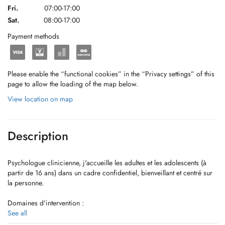
Fri.
07:00-17:00
Sat.
08:00-17:00
Payment methods
Please enable the “functional cookies” in the “Privacy settings” of this
page to allow the loading of the map below.
View location on map
Description
Psychologue clinicienne, j'accueille les adultes et les adolescents (à
partir de 16 ans) dans un cadre confidentiel, bienveillant et centré sur
la personne.
Domaines d'intervention :
Psychologie clinique (accompagnement de personnes confrontées à
See all
des situations de souffrance psychologique, d'anxiété, de dépression,