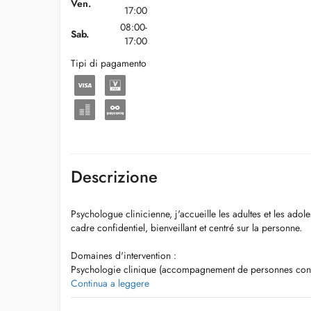
Ven.
17:00
08:00-
Sab.
17:00
Tipi di pagamento
Descrizione
Psychologue clinicienne, j'accueille les adultes et les adol
cadre confidentiel, bienveillant et centré sur la personne.
Domaines d'intervention :
Psychologie clinique (accompagnement de personnes confr
souffrance psychologique, d'anxiété, de dépression, entre 
Continua a leggere
Counselling