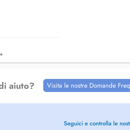
l
onnelles
re psychologique
: de 10h à 19h. Merci de consulter
ie
e.
di aiuto?
Visita le nostre Domande Freq
Seguici e controlla le nost