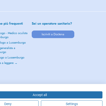
he più frequenti
Sei un operatore sanitario?
ogo - Medico oculista
Iscriviti a Doctena
mburgo
logo a Lussemburgo
eneralista a
burgo
ogo a Lussemburgo
a a leggere →
Accept all
Deny
Settings