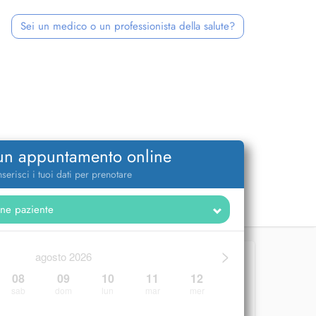
Sei un medico o un professionista della salute?
 un appuntamento online
nserisci i tuoi dati per prenotare
>
agosto 2026
08
09
10
11
12
sab
dom
lun
mar
mer