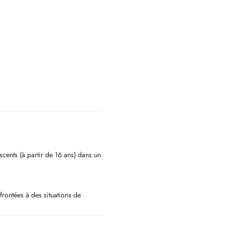
escents (à partir de 16 ans) dans un
ontées à des situations de
autres)