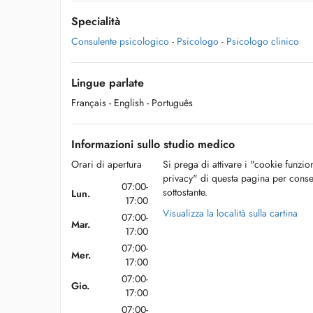
Specialità
Consulente psicologico
-
Psicologo
-
Psicologo clinico
Lingue parlate
Français
- English
- Português
Informazioni sullo studio medico
Orari di apertura
Si prega di attivare i "cookie funzio
privacy" di questa pagina per conse
07:00-
sottostante.
Lun.
17:00
Visualizza la località sulla cartina
07:00-
Mar.
17:00
07:00-
Mer.
17:00
07:00-
Gio.
17:00
07:00-