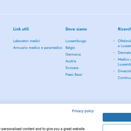
Link utili
Dove siamo
Ricerc
Laboratori medici
Lussemburgo
Oftalmol
a Lusse
Annuario medico e paramedico
Belgio
Dermato
Germania
Medico g
Austria
Lussem
Svizzera
Ginecol
Paesi Bassi
Continu
Privacy policy
w personalised content and to give you a great website