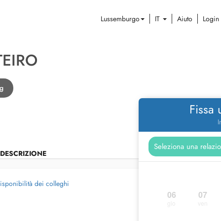
Lussemburgo
IT
Aiuto
Login
EIRO
rg
Fissa
I
DESCRIZIONE
isponibilità dei colleghi
06
07
gio
ven