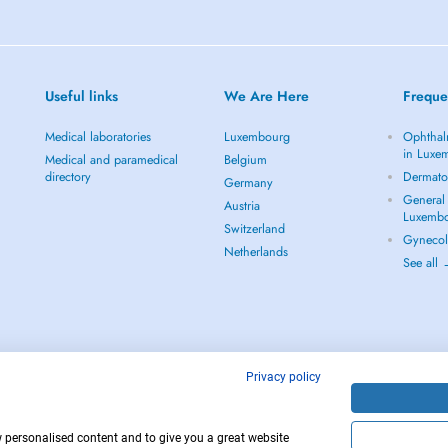
Useful links
We Are Here
Freque
Medical laboratories
Luxembourg
Ophthal
in Luxe
Medical and paramedical
Belgium
directory
Dermato
Germany
General 
Austria
Luxemb
Switzerland
Gynecol
Netherlands
See all
Privacy policy
w personalised content and to give you a great website