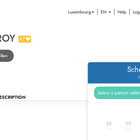
Luxembourg
EN
Help
Log
ROY
47
llen
Sch
P
ESCRIPTION
08
09
Sat
Sun