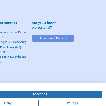
nt searches
Are you a health
professional?
mologist - Eye Doctor
mbourg
Subscribe to Doctena
logist in Luxembourg
Practitioner (GP) in
ourg
ogist in Luxembourg
 →
Accept all
Deny
Settings