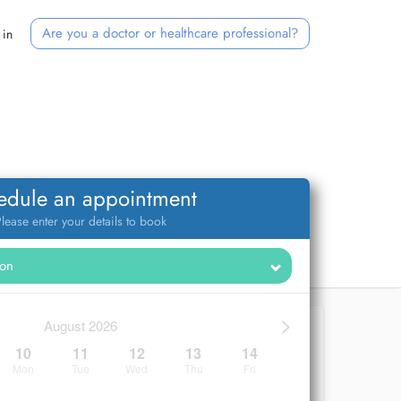
Are you a doctor or healthcare professional?
 in
edule an appointment
lease enter your details to book
>
August 2026
10
11
12
13
14
Mon
Tue
Wed
Thu
Fri