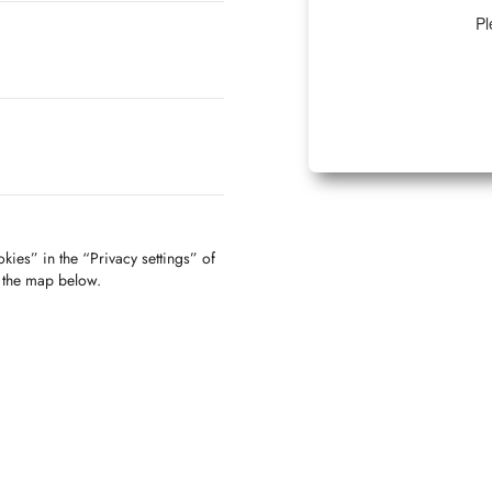
Pl
kies” in the “Privacy settings” of
f the map below.