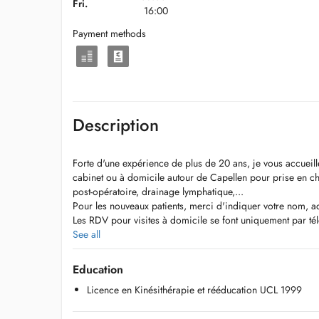
Fri.
16:00
Payment methods
Description
Forte d'une expérience de plus de 20 ans, je vous accueill
cabinet ou à domicile autour de Capellen pour prise en c
post-opératoire, drainage lymphatique,...
Pour les nouveaux patients, merci d'indiquer votre nom, a
Les RDV pour visites à domicile se font uniquement par 
Les RDV sont à annuler 24 heures à l'avance.
See all
Education
Licence en Kinésithérapie et rééducation UCL 1999