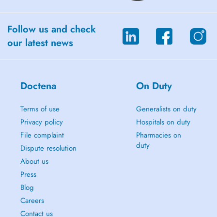
Ma pratique est guidée par lécoute, la bienveillance et ladaptation à
chaque patient. Je prends le temps de comprendre chaque situation
afin de proposer une prise en charge rigoureuse, personnalisée et
Follow us and check
évolutive, dans le respect du rythme et des besoins de chacun.
our latest news
Des séances à domicile sont possibles dans un rayon de 5 km autour
du cabinet.
La prise de rendez-vous se fait par téléphone.
Doctena
On Duty
E-mail:
shirley.pougin@hotmail.be
Téléphone: +352 27 93 75 92
Terms of use
Generalists on duty
Privacy policy
Hospitals on duty
File complaint
Pharmacies on
duty
Dispute resolution
About us
Press
Blog
Careers
Contact us