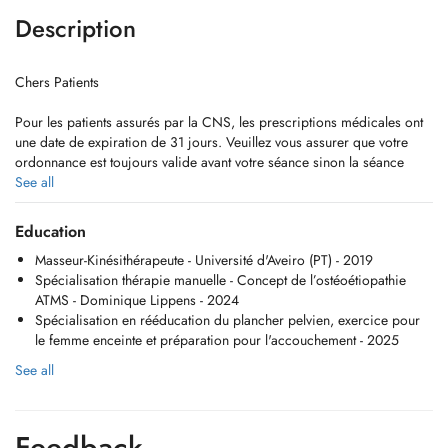
Description
Chers Patients
Pour les patients assurés par la CNS, les prescriptions médicales ont
une date de expiration de 31 jours. Veuillez vous assurer que votre
ordonnance est toujours valide avant votre séance sinon la séance
vous sera facturé a 100%.
See all
Les rendez-vous non respectés seront facturés, une politique de
Education
annulation de 24heures s'applique.
Masseur-Kinésithérapeute - Université d'Aveiro (PT) - 2019
Spécialisation thérapie manuelle - Concept de l’ostéoétiopathie
Email:
janina.alexandra.silva@gmail.com
ATMS - Dominique Lippens - 2024
Spécialisation en rééducation du plancher pelvien, exercice pour
Merci pour votre compréhension,
le femme enceinte et préparation pour l'accouchement - 2025
Janina Silva
See all
Dear patients
Feedback