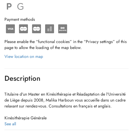
Payment methods
Please enable the “functional cookies” in the “Privacy settings” of this
page to allow the loading of the map below.
View location on map
Description
Titulaire d'un Master en Kinésithérapie et Réadaptation de l'Université
de Liège depuis 2008, Malika Harboun vous accueille dans un cadre
relaxant sur rendez-vous. Consultations en français et anglais.
Kinésithérapie Générale
Rééducation Post Chirurgicale et Cicatrices
See all
ATM (Rééducation de la mâchoire)