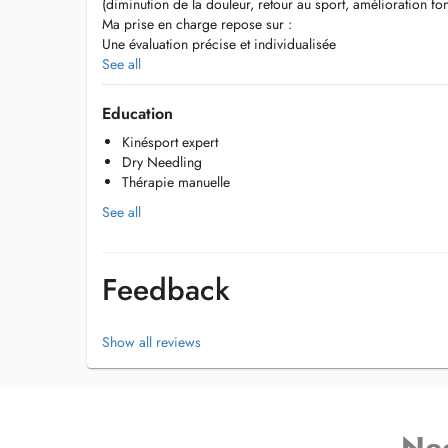
(diminution de la douleur, retour au sport, amélioration fo
Ma prise en charge repose sur :
Une évaluation précise et individualisée
Un plan de traitement actif basé sur le mouvement, le renf
See all
Une approche orientée autonomie, pour vous aider à comp
acteur de votre rééducation
Education
Une vision moderne de la kiné, intégrant exercice thérapeu
Kinésport expert
du geste mais aussi avec des soins sur table
Dry Needling
Thérapie manuelle
Je vous accompagne que vous soyez sportif·ve ou non, dans
et orienté résultats.
See all
Feedback
Show all reviews
Ne