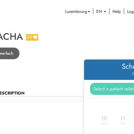
Luxembourg
EN
Help
Log
SACHA
99
merlach
Sch
P
ESCRIPTION
10
11
Mon
Tue