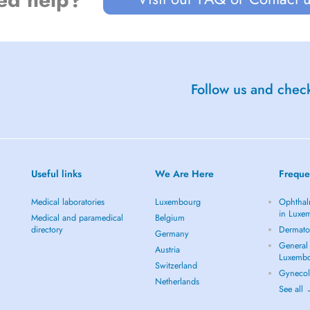
Follow us and check
Useful links
We Are Here
Freque
Medical laboratories
Luxembourg
Ophthal
in Luxe
Medical and paramedical
Belgium
directory
Dermato
Germany
General 
Austria
Luxemb
Switzerland
Gynecol
Netherlands
See all