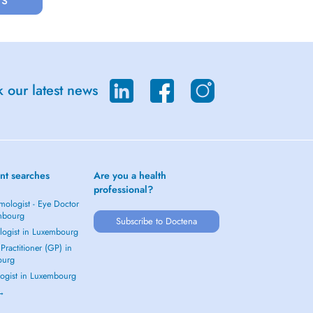
 our latest news
nt searches
Are you a health
professional?
mologist - Eye Doctor
mbourg
Subscribe to Doctena
logist in Luxembourg
Practitioner (GP) in
ourg
ogist in Luxembourg
 →