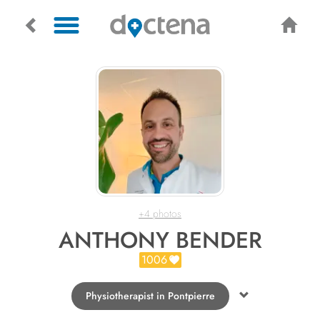
+4 photos
ANTHONY BENDER
1006
Physiotherapist in Pontpierre