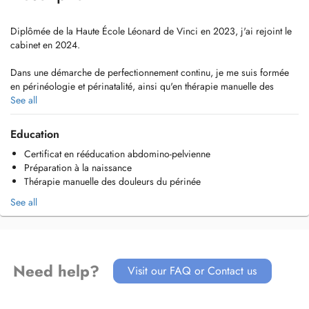
Diplômée de la Haute École Léonard de Vinci en 2023, j'ai rejoint le
cabinet en 2024.
Dans une démarche de perfectionnement continu, je me suis formée
en périnéologie et périnatalité, ainsi qu'en thérapie manuelle des
douleurs du périnée, afin de prendre en charge les troubles uro-
See all
gynécologiques, ano-rectaux et sexo-fonctionnels, ainsi que le suivi
pré- et post-natal.
Education
Certificat en rééducation abdomino-pelvienne
Je porte également un intérêt particulier à la prise en charge des
Préparation à la naissance
troubles musculosquelettiques, avec des formations complémentaires
Thérapie manuelle des douleurs du périnée
en rééducation de l'épaule douloureuse et en troubles de l'articulation
temporo-mandibulaire (ATM).
See all
Je parle couramment français et anglais.
Need help?
Visit our FAQ or Contact us