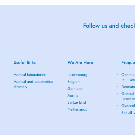
Follow us and check
Useful links
We Are Here
Freque
Medical laboratories
Luxembourg
Ophthal
in Luxe
Medical and paramedical
Belgium
directory
Dermato
Germany
General 
Austria
Luxemb
Switzerland
Gynecol
Netherlands
See all