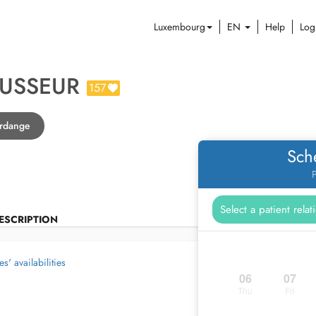
Luxembourg
EN
Help
Log
OUSSEUR
157
erdange
Sch
P
ESCRIPTION
s' availabilities
06
07
Thu
Fri