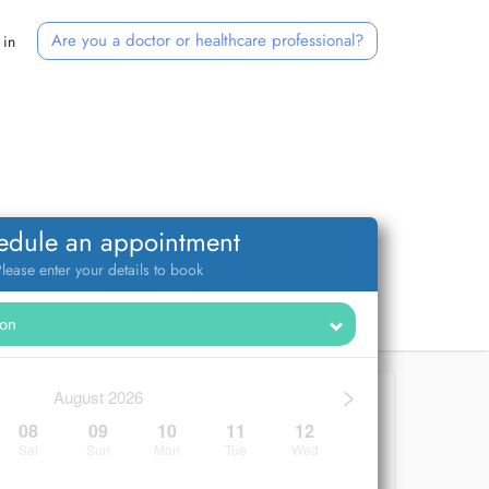
Are you a doctor or healthcare professional?
 in
edule an appointment
lease enter your details to book
>
August 2026
08
09
10
11
12
Sat
Sun
Mon
Tue
Wed