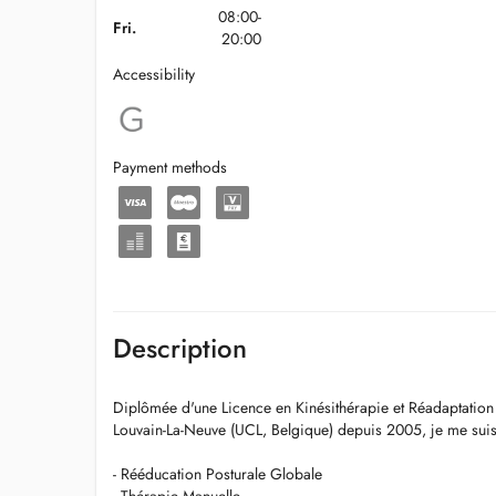
08:00-
Fri.
20:00
Accessibility
Payment methods
Description
Diplômée d'une Licence en Kinésithérapie et Réadaptation 
Louvain-La-Neuve (UCL, Belgique) depuis 2005, je me suis
- Rééducation Posturale Globale