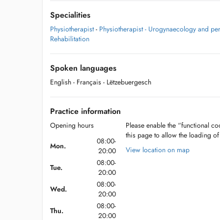
Specialities
Physiotherapist
-
Physiotherapist - Urogynaecology and pe
Rehabilitation
Spoken languages
English
- Français
- Lëtzebuergesch
Practice information
Opening hours
Please enable the “functional coo
this page to allow the loading o
08:00-
Mon.
View location on map
20:00
08:00-
Tue.
20:00
08:00-
Wed.
20:00
08:00-
Thu.
20:00