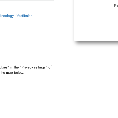
Pl
rineology
-
Vestibular
kies” in the “Privacy settings” of
f the map below.