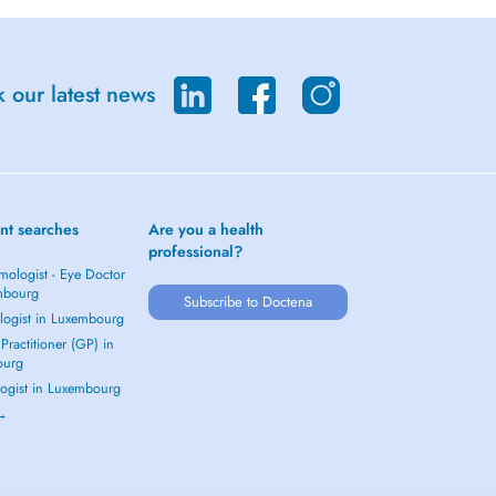
 our latest news
nt searches
Are you a health
professional?
mologist - Eye Doctor
mbourg
Subscribe to Doctena
logist in Luxembourg
Practitioner (GP) in
ourg
ogist in Luxembourg
 →