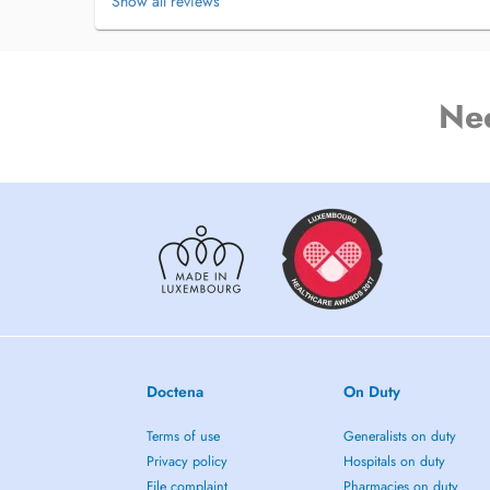
Show all reviews
Ne
Doctena
On Duty
Terms of use
Generalists on duty
Privacy policy
Hospitals on duty
File complaint
Pharmacies on duty