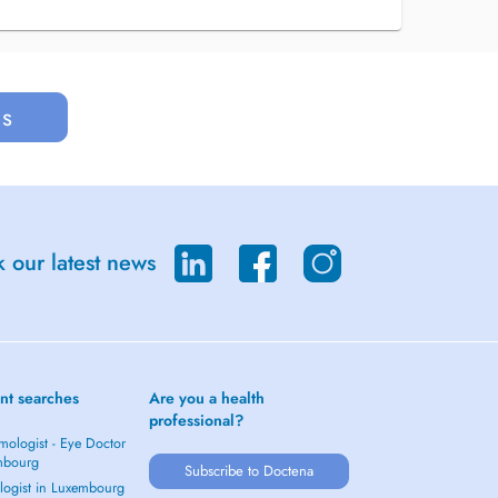
us
 our latest news
nt searches
Are you a health
professional?
mologist - Eye Doctor
mbourg
Subscribe to Doctena
logist in Luxembourg