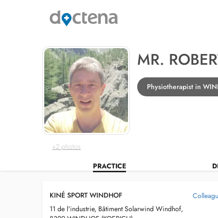
MR. ROBE
Physiotherapist in W
+2 photos
PRACTICE
D
KINÉ SPORT WINDHOF
Colleague
11 de l'industrie, Bâtiment Solarwind Windhof,