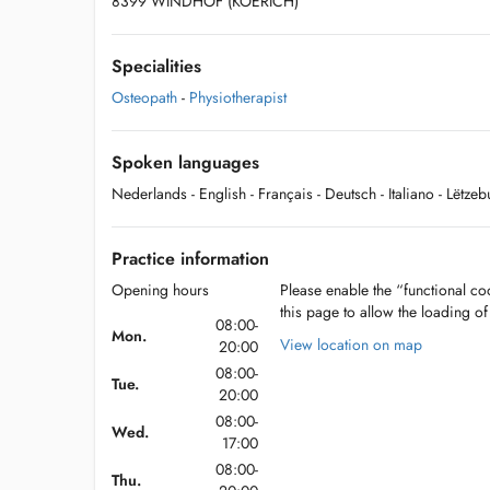
8399 WINDHOF (KOERICH)
Specialities
Osteopath
-
Physiotherapist
Spoken languages
Nederlands
- English
- Français
- Deutsch
- Italiano
- Lëtze
Practice information
Opening hours
Please enable the “functional coo
this page to allow the loading o
08:00-
Mon.
View location on map
20:00
08:00-
Tue.
20:00
08:00-
Wed.
17:00
08:00-
Thu.