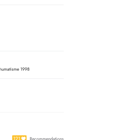
rculation, ainsi que des lignes de
 réservées aux patients du cabinet.
ardin ) . Une salle d'attente vous
 Rhumatisme 1998
121
Recommendations