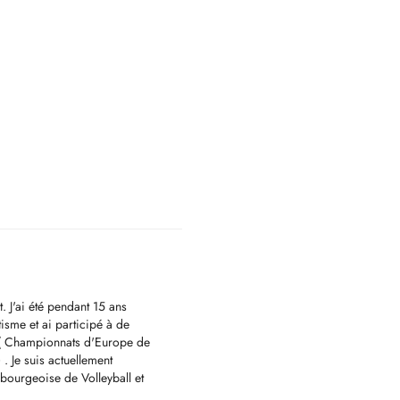
. J'ai été pendant 15 ans
isme et ai participé à de
s ( Championnats d'Europe de
. Je suis actuellement
bourgeoise de Volleyball et
 cela en plus de mes compétences