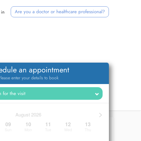
Are you a doctor or healthcare professional?
 in
edule an appointment
lease enter your details to book
>
August 2026
09
10
11
12
13
Sun
Mon
Tue
Wed
Thu