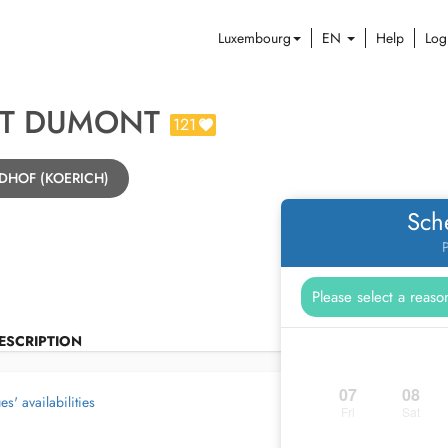
Luxembourg
EN
Help
Log
RT DUMONT
121
INDHOF (KOERICH)
Sch
P
ESCRIPTION
07
08
s' availabilities
Fri
Sat