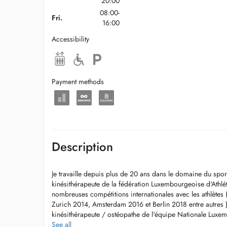
20:00
08:00-
Fri.
16:00
Accessibility
Payment methods
Description
Je travaille depuis plus de 20 ans dans le domaine du sport
kinésithérapeute de la fédération Luxembourgeoise d'Athlét
nombreuses compétitions internationales avec les athlète
Zurich 2014, Amsterdam 2016 et Berlin 2018 entre autres ) 
kinésithérapeute / ostéopathe de l'équipe Nationale Luxem
m'occupe également de nombreux sportifs amateurs. Tout
See all