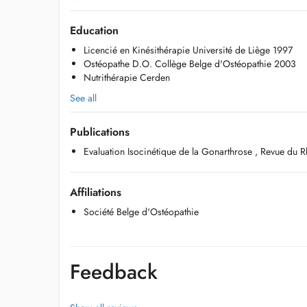
universitaires dans tous les domaines de la kinésithérapie.
Education
Le cabinet se situe au Windhof, près des grands axes de ci
Licencié en Kinésithérapie Université de Liège 1997
bus 801,802,811,812,822 et 904.
Ostéopathe D.O. Collège Belge d'Ostéopathie 2003
Vous trouverez 4 places de parking sur le côté du bâtiment
Nutrithérapie Cerden
Dans le bâtiment, le cabinet se situe au niveau -1 ( Rez de j
est réservée à la sortie de l'ascenseur.
See all
Publications
Evaluation Isocinétique de la Gonarthrose , Revue du
Affiliations
Société Belge d'Ostéopathie
Feedback