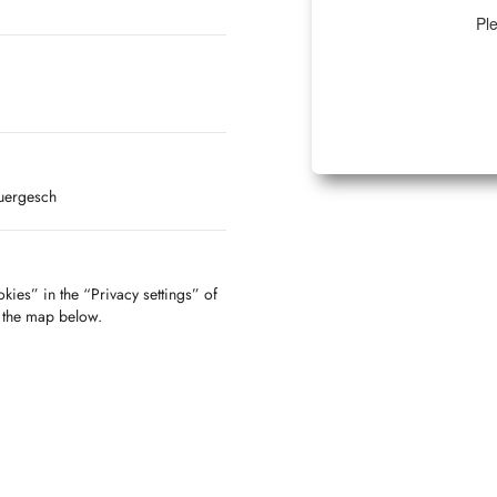
Ple
buergesch
kies” in the “Privacy settings” of
f the map below.