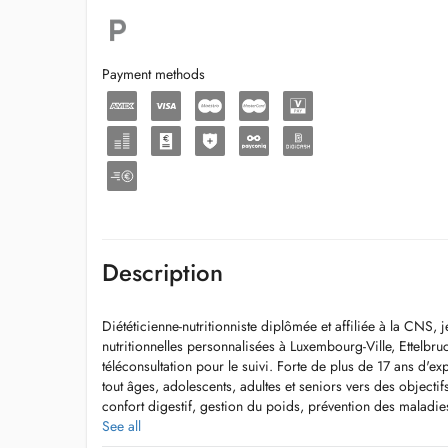
Payment methods
Description
Diététicienne-nutritionniste diplômée et affiliée à la CNS,
nutritionnelles personnalisées à Luxembourg-Ville, Ettelbru
téléconsultation pour le suivi. Forte de plus de 17 ans d'
tout âges, adolescents, adultes et seniors vers des objecti
confort digestif, gestion du poids, prévention des maladi
See all
Membre de l'ANDL, je respecte un code de déontologie str