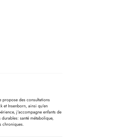
 je propose des consultations
ck et Insenborn, ainsi qu'en
expérience, j'accompagne enfants de
fs durables: santé métabolique,
es chroniques.
ict: je ne vends aucun