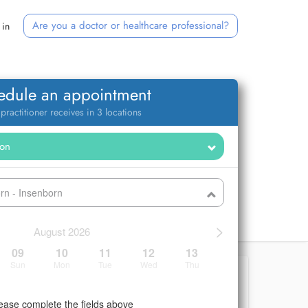
Are you a doctor or healthcare professional?
 in
edule an appointment
 practitioner receives in 3 locations
orn - Insenborn
>
August 2026
09
10
11
12
13
Sun
Mon
Tue
Wed
Thu
ease complete the fields above