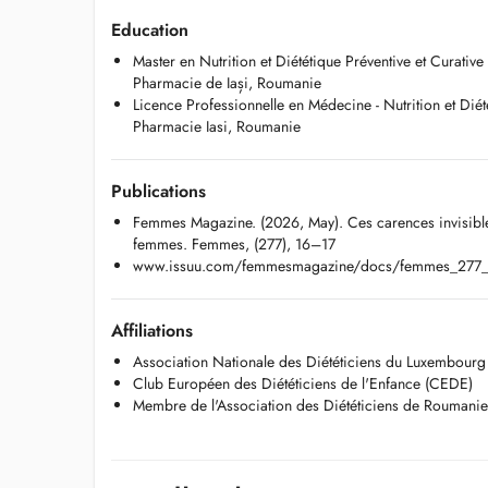
complément alimentaire et j'agis exclusivement dans l'intér
Education
patients.
Master en Nutrition et Diététique Préventive et Curativ
Pharmacie de Iași, Roumanie
Cabinets :
Licence Professionnelle en Médecine - Nutrition et Diét
-- Limpertsberg: 74, avenue de la Faïencerie, L-1510 Luxe
Pharmacie Iasi, Roumanie
-- Ettelbruck: 25, Grand-Rue, L-9050 Ettelbruck
-- Insenborn: 15, Burwiss, L-9660 Insenborn
Publications
Informations pratiques:
-- Consultations CNS remboursées à 88% (100% pour les 
Femmes Magazine. (2026, May). Ces carences invisibles 
valide
femmes. Femmes, (277), 16–17
-- Téléconsultation disponible
www.issuu.com/femmesmagazine/docs/femmes_277
-- Rendez-vous : doctena.lu ou +352 691 379 172
-- Affiliation: membre ANDL (https://www.andl.lu/project/f
-- Langues: français et roumain
Affiliations
Association Nationale des Diététiciens du Luxembour
Motifs de consultation
Club Européen des Diététiciens de l'Enfance (CEDE)
-- Gestion du poids / rééquilibrage
Membre de l'Association des Diététiciens de Roumani
-- Perte ou prise de poids durable
-- Diabète de type 2
-- Pré-diabète / insulino-résistance
-- Cholestérol élevé