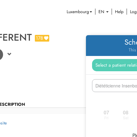
Luxembourg
EN
Help
Log
FERENT
178
Sch
This
Diététicienne Insenb
ESCRIPTION
07
08
Fri
Sat
site
Pl