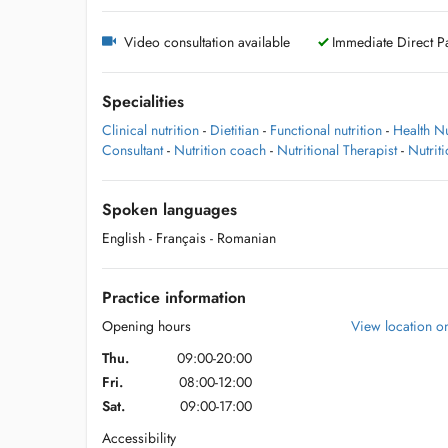
Video consultation available
Immediate Direct Pa
Specialities
Clinical nutrition
-
Dietitian
-
Functional nutrition
-
Health Nu
Consultant
-
Nutrition coach
-
Nutritional Therapist
-
Nutriti
Spoken languages
English
- Français
- Romanian
Practice information
Opening hours
View location 
Thu.
09:00-20:00
Fri.
08:00-12:00
Sat.
09:00-17:00
Accessibility