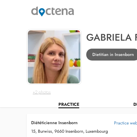
GABRIELA 
Dietitian in Insenborn
+2 photos
PRACTICE
D
Diététicienne Insenborn
Practice web
15, Burwiss, 9660 Insenborn, Luxembourg