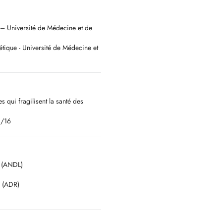
êt et pour le bienêtre de mes
e – Université de Médecine et de
étique - Université de Médecine et
mbourg
moins de 18 ans) sur ordonnance
qui fragilisent la santé des
_/16
erent-gabriela/)
g (ANDL)
e (ADR)