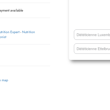
yment available
trition Expert
-
Nutrition
Diététicienne Luxem
onist
Diététicienne Ettelbru
on map