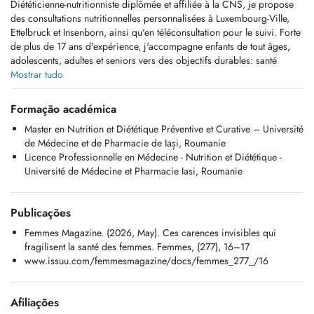
Diététicienne-nutritionniste diplômée et affiliée à la CNS, je propose
des consultations nutritionnelles personnalisées à Luxembourg-Ville,
Ettelbruck et Insenborn, ainsi qu'en téléconsultation pour le suivi. Forte
de plus de 17 ans d'expérience, j'accompagne enfants de tout âges,
adolescents, adultes et seniors vers des objectifs durables: santé
métabolique, confort digestif, gestion du poids, prévention des
Mostrar tudo
maladies chroniques.
Formação académica
Membre de l'ANDL, je respecte un code de déontologie strict: je ne
Master en Nutrition et Diététique Préventive et Curative – Université
vends aucun complément alimentaire et j'agis exclusivement dans
de Médecine et de Pharmacie de Iași, Roumanie
l'intérêt et pour le bienêtre de mes patients.
Licence Professionnelle en Médecine - Nutrition et Diététique -
Université de Médecine et Pharmacie Iasi, Roumanie
Cabinets :
-- Limpertsberg: 74, avenue de la Faïencerie, L-1510 Luxembourg
-- Ettelbruck: 25, Grand-Rue, L-9050 Ettelbruck
Publicações
-- Insenborn: 15, Burwiss, L-9660 Insenborn
Femmes Magazine. (2026, May). Ces carences invisibles qui
Informations pratiques:
fragilisent la santé des femmes. Femmes, (277), 16–17
-- Consultations CNS remboursées à 88% (100% pour les moins de 18
www.issuu.com/femmesmagazine/docs/femmes_277_/16
ans) sur ordonnance valide
-- Téléconsultation disponible
-- Rendez-vous : doctena.lu ou +352 691 379 172
Afiliações
-- Affiliation: membre ANDL (https://www.andl.lu/project/ferent-