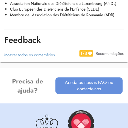
Association Nationale des Diététiciens du Luxembourg (ANDL)
gabriela/)
Club Européen des Diététiciens de l'Enfance (CEDE)
-- Langues: français et roumain
Membre de l'Association des Diététiciens de Roumanie (ADR)
Motifs de consultation
-- Gestion du poids / rééquilibrage
-- Perte ou prise de poids durable
Feedback
-- Diabète de type 2
-- Pré-diabète / insulino-résistance
-- Cholestérol élevé
178
Recomendações
Mostrar todos os comentários
-- Triglycérides élevés
-- Stéatose hépatique (foie gras)
-- Hypertension artérielle
-- Syndrome de lintestin irritable (SII / FODMAP)
-- Maladie cœliaque
Precisa de
Aceda às nossas FAQ ou
-- Intolérances alimentaires
contacte-nos
ajuda?
-- Reflux gastro-œsophagien (RGO)
-- Nutrition grossesse
-- Nutrition allaitement
-- Nutrition ménopause
-- Endométriose nutrition adaptée
-- Nutrition pédiatrique diversification
-- Nutrition pédiatrique croissance