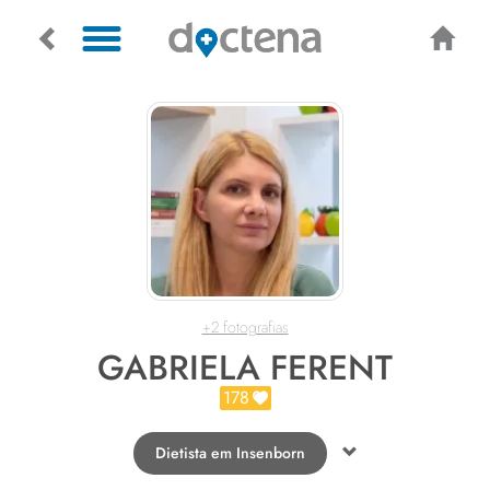
+2 fotografias
GABRIELA FERENT
178
Dietista em Insenborn