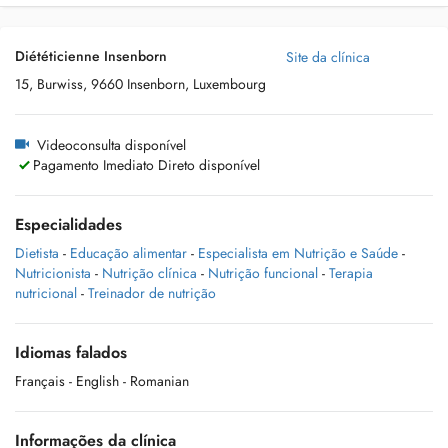
Diététicienne Insenborn
Site da clínica
15, Burwiss, 9660 Insenborn, Luxembourg
Videoconsulta disponível
Pagamento Imediato Direto disponível
Especialidades
Dietista
-
Educação alimentar
-
Especialista em Nutrição e Saúde
-
Nutricionista
-
Nutrição clínica
-
Nutrição funcional
-
Terapia
nutricional
-
Treinador de nutrição
Idiomas falados
Français
- English
- Romanian
Informações da clínica