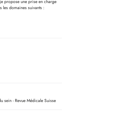
 je propose une prise en charge
s les domaines suivants :
pitalier, notamment au CHUV( en
 du sein - Revue Médicale Suisse
 environnement moderne, climatisé
 charge confortable et de qualité,
 proximité.