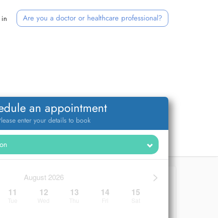
Are you a doctor or healthcare professional?
 in
edule an appointment
lease enter your details to book
>
August 2026
11
12
13
14
15
Tue
Wed
Thu
Fri
Sat