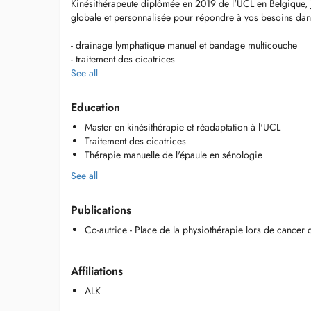
Kinésithérapeute diplômée en 2019 de l'UCL en Belgique,
globale et personnalisée pour répondre à vos besoins dan
- drainage lymphatique manuel et bandage multicouche
- traitement des cicatrices
- oncologie et cancer du sein
See all
- kinésithérapie respiratoire adulte et pédiatrique
- rééducation cardiovasculaire
Education
- gériatrie
Master en kinésithérapie et réadaptation à l'UCL
- traumatologie
Traitement des cicatrices
- orthopédie
Thérapie manuelle de l'épaule en sénologie
- rhumatologie
- rééducation diabétique
See all
Après mes études, j'ai exercé en cabinet et en milieu hos
Publications
Suisse).
Co-autrice - Place de la physiothérapie lors de cancer
Je vous accueille au cabinet Synovia à Bertrange, dans un
et entièrement rénové, conçu pour vous offrir une prise en
avec un accès facile et des possibilités de stationnement à
Affiliations
ALK