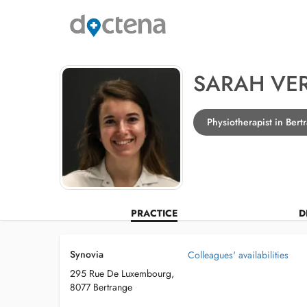
SARAH VE
Physiotherapist in Bert
PRACTICE
D
Synovia
Colleagues' availabilities
295 Rue De Luxembourg,
8077 Bertrange