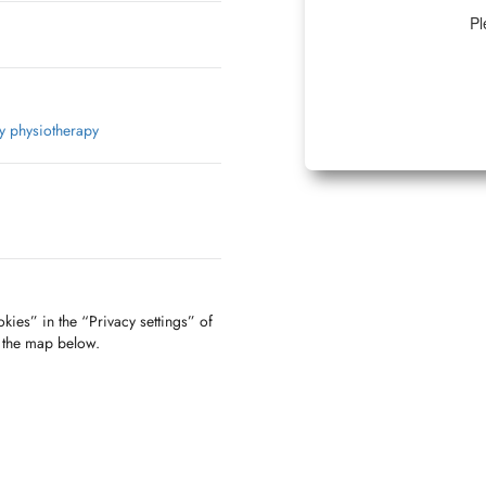
Pl
y physiotherapy
kies” in the “Privacy settings” of
f the map below.