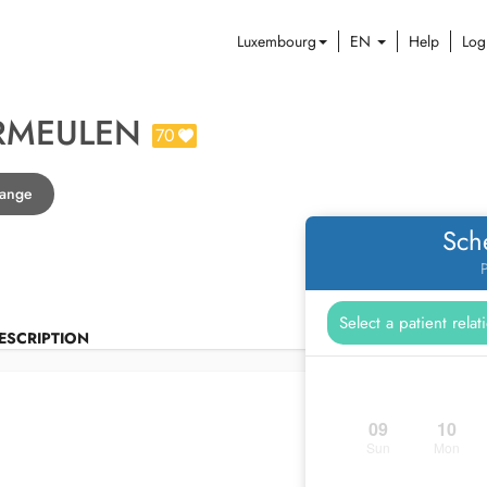
Luxembourg
EN
Help
Log
RMEULEN
70
range
Sch
P
ESCRIPTION
09
10
Sun
Mon