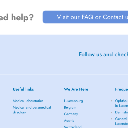
ed help?
Visit our FAQ or Contact 
Follow us and check
Useful links
We Are Here
Freque
Medical laboratories
Luxembourg
Ophthal
in Luxe
Medical and paramedical
Belgium
directory
Dermato
Germany
General 
Austria
Luxemb
Switzerland