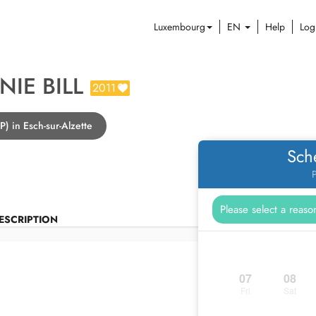
Luxembourg
EN
Help
Log
NIE BILL
2011
P) in Esch-sur-Alzette
Sch
P
ESCRIPTION
07
08
Fri
Sat