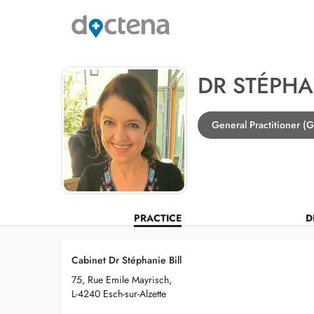
DR STÉPHA
General Practitioner (G
PRACTICE
D
Cabinet Dr Stéphanie Bill
75, Rue Emile Mayrisch,
L-4240 Esch-sur-Alzette