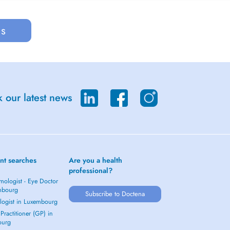
us
 our latest news
nt searches
Are you a health
professional?
mologist - Eye Doctor
mbourg
Subscribe to Doctena
logist in Luxembourg
Practitioner (GP) in
ourg