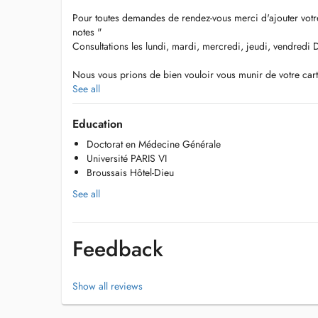
Pour toutes demandes de rendez-vous merci d'ajouter votr
notes "
Consultations les lundi, mardi, mercredi, jeudi, vendredi 
Nous vous prions de bien vouloir vous munir de votre carte
carte de vaccination lors de la présentation au cabinet
See all
En cas d'empêchement ou d'annulation de rendez-vous, no
nous décommander votre réservation 24h avant la visite
Education
Nous sommes situées juste à côté du CHEM avec des place
Doctorat en Médecine Générale
En vous remerciant de votre visite
Université PARIS VI
Broussais Hôtel-Dieu
See all
Feedback
Show all reviews