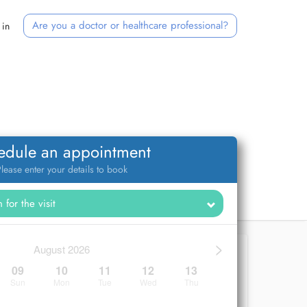
Are you a doctor or healthcare professional?
 in
edule an appointment
lease enter your details to book
>
August 2026
09
10
11
12
13
Sun
Mon
Tue
Wed
Thu