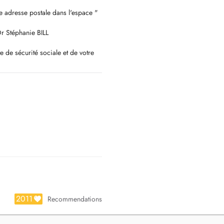
e adresse postale dans l'espace "
Dr Stéphanie BILL
 de sécurité sociale et de votre
us vous prions de bien vouloir
s de parkings à votre disposition
2011
Recommendations