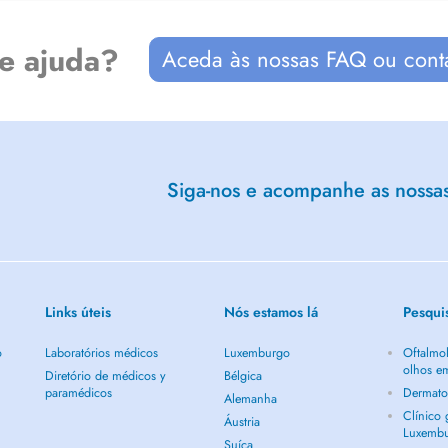
de ajuda?
Aceda às nossas FAQ ou cont
Siga-nos e acompanhe as nossas 
Links úteis
Nós estamos lá
Pesqui
o
Laboratórios médicos
Luxemburgo
Oftalmol
olhos e
Diretório de médicos y
Bélgica
paramédicos
Dermato
Alemanha
Clínico
Áustria
Luxemb
Suíça