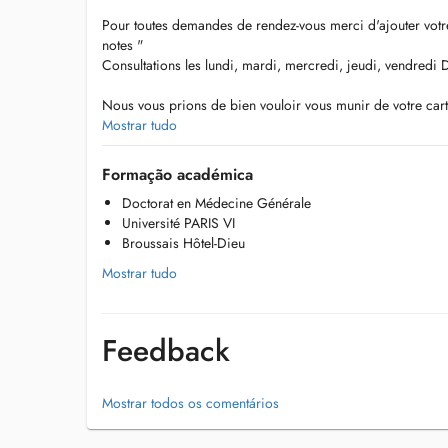
Pour toutes demandes de rendez-vous merci d'ajouter votr
notes "
Consultations les lundi, mardi, mercredi, jeudi, vendredi 
Nous vous prions de bien vouloir vous munir de votre carte
carte de vaccination lors de la présentation au cabinet
Mostrar tudo
En cas d'empêchement ou d'annulation de rendez-vous, no
nous décommander votre réservation 24h avant la visite
Formação académica
Nous sommes situées juste à côté du CHEM avec des place
Doctorat en Médecine Générale
En vous remerciant de votre visite
Université PARIS VI
Broussais Hôtel-Dieu
Mostrar tudo
Feedback
Mostrar todos os comentários