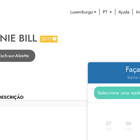
Luxemburgo
PT
Ajuda
In
NIE BILL
2011
sch-sur-Alzette
Faça
Insira
DESCRIÇÃO
07
08
Sex
Sáb