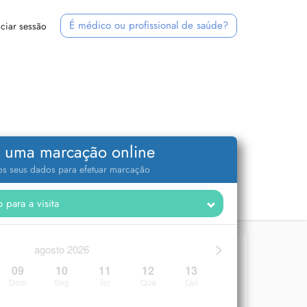
É médico ou profissional de saúde?
iciar sessão
 uma marcação online
 os seus dados para efetuar marcação
>
agosto 2026
09
10
11
12
13
Dom
Seg
Ter
Qua
Qui