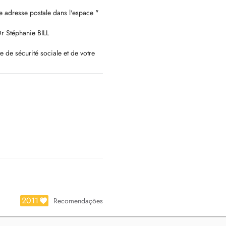
e adresse postale dans l'espace "
Dr Stéphanie BILL
 de sécurité sociale et de votre
us vous prions de bien vouloir
s de parkings à votre disposition
2011
Recomendações