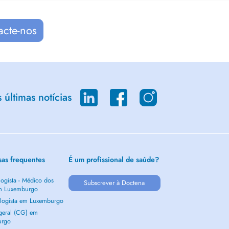
acte-nos
últimas notícias
sas frequentes
É um profissional de saúde?
ogista - Médico dos
Subscrever à Doctena
m Luxemburgo
logista em Luxemburgo
 geral (CG) em
urgo