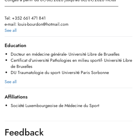
----------------------------------------------------------------------------------------------------------------------------
Tel: +352 661 471 841
e-mail:
louis-bourdon@hotmail.com
Ne réalise pas de téléconsultation
See all
Horaires d'ouverture: du Lundi au Jeudi, de 9h à 18h
Education
Docteur en médecine générale- Université Libre de Bruxelles
- Consultation de médecine générale
Certificat d'université Pathologies en milieu sportif- Université Libre
- Consultation de médecine/traumatologie du sport
de Bruxelles
- Echographie de l'appareil musculosquelettique
DU Traumatologie du sport- Université Paris Sorbonne
- Examen/contrôle médico-sportif (UNIQUEMENT LES MARDI/JEUDI
APRES MIDI)
See all
L'entrée du bâtiment 12A se situe après la barrière du parking de
Affiliations
l'Hôtel DoubleTree by Hilton sur votre gauche. Le cabinet est au 16ème
étage au sein du cabinet CKOS.
Société Luxembourgeoise de Médecine du Sport
Le parking de l'hôtel est accessible aux patients.
Feedback