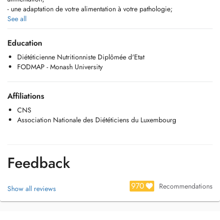
- une adaptation de votre alimentation à votre pathologie;
- la mise en place d'un régime alimentaire spécifique.
See all
Education
Diététicienne Nutritionniste Diplômée d'Etat
FODMAP - Monash University
Affiliations
CNS
Association Nationale des Diététiciens du Luxembourg
Feedback
970
Recommendations
Show all reviews