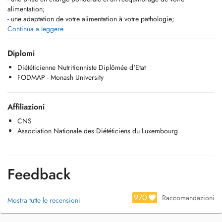
alimentation;
- une adaptation de votre alimentation à votre pathologie;
- la mise en place d'un régime alimentaire spécifique.
Continua a leggere
Diplomi
Diététicienne Nutritionniste Diplômée d'Etat
FODMAP - Monash University
Affiliazioni
CNS
Association Nationale des Diététiciens du Luxembourg
Feedback
970
Raccomandazioni
Mostra tutte le recensioni