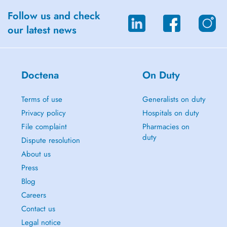
-Amélioration de la récupération
Follow us and check
-Éducation nutritionnelle et autonomie alimentaire
our latest news
-Suivi alimentaire pour un mode de vie plus saine
-Adaptation de l'alimentation aux pathologies
Doctena
On Duty
Terms of use
Generalists on duty
Privacy policy
Hospitals on duty
File complaint
Pharmacies on
duty
Dispute resolution
About us
Press
Blog
Careers
Contact us
Legal notice