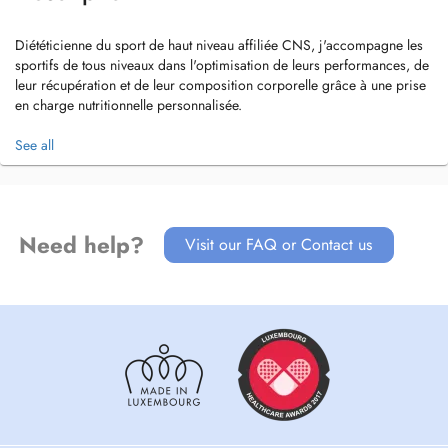
Diététicienne du sport de haut niveau affiliée CNS, j'accompagne les
sportifs de tous niveaux dans l'optimisation de leurs performances, de
leur récupération et de leur composition corporelle grâce à une prise
en charge nutritionnelle personnalisée.
Bien que spécialisée dans la nutrition sportive, je reçois tout type de
See all
profils, sportifs ou non, souhaitant améliorer leur alimentation, leur
hygiène de vie ou leur santé globale.
Chaque consultation est adaptée à vos besoins, votre mode de vie et
Need help?
Visit our FAQ or Contact us
vos objectifs, afin de proposer un suivi concret, personnalisé et
durable.
Suivis proposés
-Suivi nutritionnel du sportif (amateur à haut niveau)
-Perte ou prise de poids / rééquilibrage alimentaire
-Prise de masse musculaire / sèche
-Recomposition corporelle
-Optimisation des performances sportives
-Préparation à la compétition