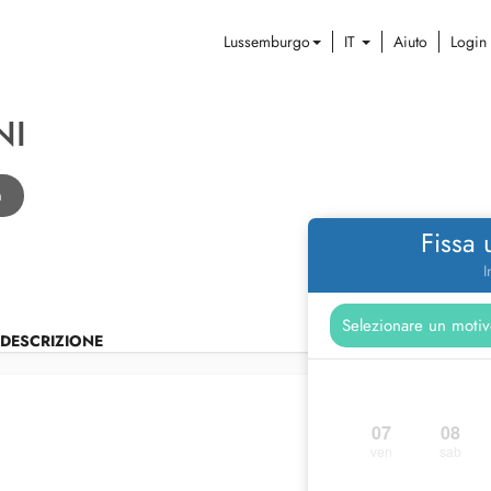
Lussemburgo
IT
Aiuto
Login
NI
n
Fissa
I
DESCRIZIONE
07
08
ven
sab