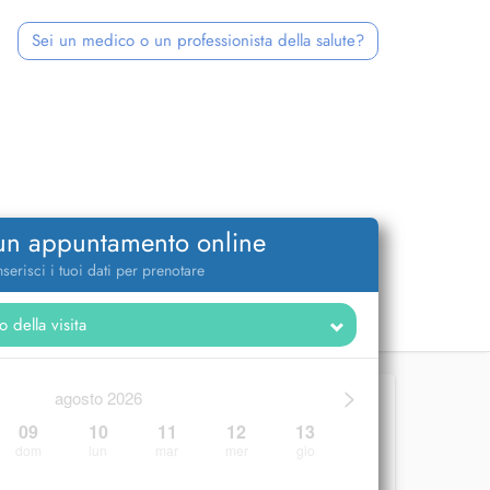
Sei un medico o un professionista della salute?
 un appuntamento online
nserisci i tuoi dati per prenotare
>
agosto 2026
09
10
11
12
13
dom
lun
mar
mer
gio