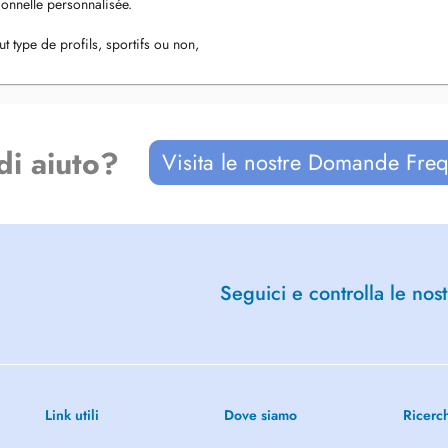
ionnelle personnalisée.
ut type de profils, sportifs ou non,
ou leur santé globale.
de vie et vos objectifs, afin de
di aiuto?
Visita le nostre Domande Freq
Seguici e controlla le nost
Link utili
Dove siamo
Ricerc