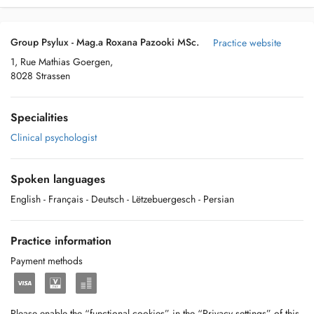
Group Psylux - Mag.a Roxana Pazooki MSc.
Practice website
1, Rue Mathias Goergen,
8028 Strassen
Specialities
Clinical psychologist
Spoken languages
English
- Français
- Deutsch
- Lëtzebuergesch
- Persian
Practice information
Payment methods
Please enable the “functional cookies” in the “Privacy settings” of this