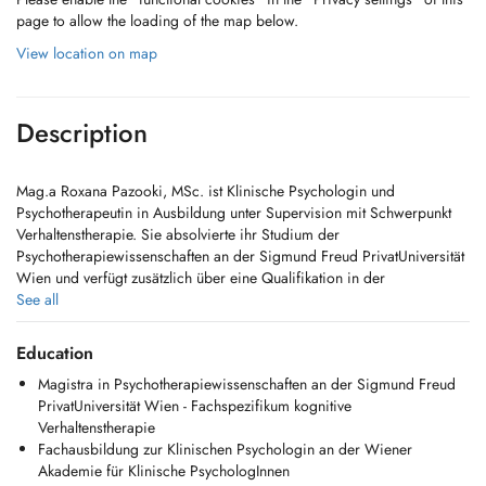
page to allow the loading of the map below.
View location on map
Description
Mag.a Roxana Pazooki, MSc. ist Klinische Psychologin und
Psychotherapeutin in Ausbildung unter Supervision mit Schwerpunkt
Verhaltenstherapie. Sie absolvierte ihr Studium der
Psychotherapiewissenschaften an der Sigmund Freud PrivatUniversität
Wien und verfügt zusätzlich über eine Qualifikation in der
Psychotraumapädagogik.
See all
Die Anerkennung als Psychotherapeutin in Luxemburg ist in
Education
Bearbeitung, daher werden derzeit nur klinisch-psychologische
Magistra in Psychotherapiewissenschaften an der Sigmund Freud
Sitzungen (nicht CNS-rückerstattet) angeboten.
PrivatUniversität Wien - Fachspezifikum kognitive
Verhaltenstherapie
In ihrer Praxis in Luxemburg begleitet sie Erwachsene bei psychischen
Fachausbildung zur Klinischen Psychologin an der Wiener
Belastungen wie Angststörungen, Stress, Depressionen sowie
Akademie für Klinische PsychologInnen
traumatischen Erfahrungen. Ihr therapeutischer Ansatz basiert auf der