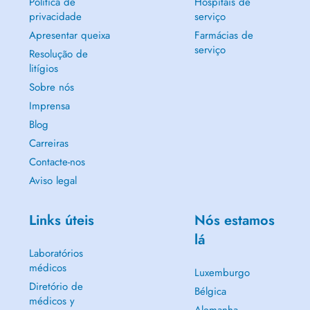
Política de
Hospitais de
privacidade
serviço
Apresentar queixa
Farmácias de
serviço
Resolução de
litígios
Sobre nós
Imprensa
Blog
Carreiras
Contacte-nos
Aviso legal
Links úteis
Nós estamos
lá
Laboratórios
médicos
Luxemburgo
Diretório de
Bélgica
médicos y