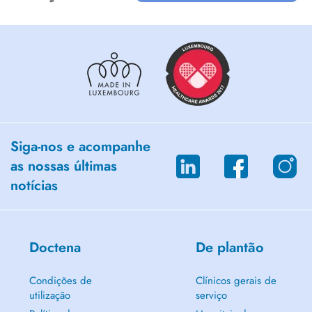
Depressionen
Traumatherapie / Psychotraumapädagogik
Persönlichkeitsentwicklung
Siga-nos e acompanhe
as nossas últimas
notícias
Doctena
De plantão
Condições de
Clínicos gerais de
utilização
serviço