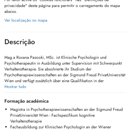
privacidade" desta página para permitir o carregamento do mapa
abaixo.
Ver localização no mapa
Descrição
Mag.a Roxana Pazooki, MSc. ist Klinische Psychologin und
Psychotherapeutin in Ausbildung unter Supervision mit Schwerpunkt
Verhaltenstherapie. Sie absolvierte ihr Studium der
Psychotherapiewissenschaften an der Sigmund Freud PrivatUniversität
Wien und verfügt zusätzlich über eine Qualifikation in der
Psychotraumapädagogik.
Mostrar tudo
Die Anerkennung als Psychotherapeutin in Luxemburg ist in
Formação académica
Bearbeitung, daher werden derzeit nur klinisch-psychologische
Magistra in Psychotherapiewissenschaften an der Sigmund Freud
Sitzungen (nicht CNS-rückerstattet) angeboten.
PrivatUniversität Wien - Fachspezifikum kognitive
Verhaltenstherapie
In ihrer Praxis in Luxemburg begleitet sie Erwachsene bei psychischen
Fachausbildung zur Klinischen Psychologin an der Wiener
Belastungen wie Angststörungen, Stress, Depressionen sowie