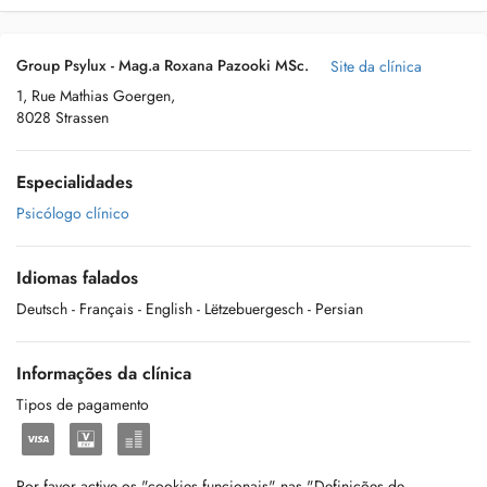
Group Psylux - Mag.a Roxana Pazooki MSc.
Site da clínica
1, Rue Mathias Goergen,
8028 Strassen
Especialidades
Psicólogo clínico
Idiomas falados
Deutsch
- Français
- English
- Lëtzebuergesch
- Persian
Informações da clínica
Tipos de pagamento
Por favor active os "cookies funcionais" nas "Definições de