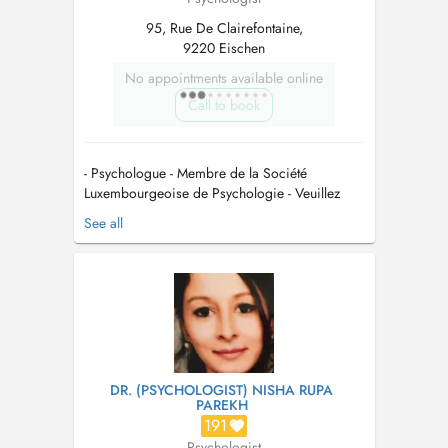
95, Rue De Clairefontaine,
9220 Eischen
No appointments available online
Call to book
- Psychologue - Membre de la Société
Luxembourgeoise de Psychologie - Veuillez
noter que ces consultations ne sont pas
See all
remboursées par la CNS. Toutefois, certaines
assurances complémentaires peuvent offrir un
remboursement partiel des séances - Les
rendez-vous peuvent se faire en présentiel...
DR. (PSYCHOLOGIST) NISHA RUPA
PAREKH
191
Psychologist