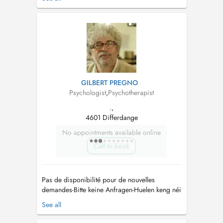
Breathe ass eng ganzheetlech psychologesch
Approche bei zum Beispill: - Verännerungen
(Kand, Job, Partnerschaft...) - Iwwerfuerderung -
Stress - Onsécherheeten - Ëmgang m...
GILBERT PREGNO
Psychologist
,
Psychotherapist
.,
4601 Differdange
No appointments available online
Call to book
Pas de disponibilité pour de nouvelles
demandes-Bitte keine Anfragen-Huelen keng néi
Demanden un-Non sono in grado di prendere
See all
nuove domande - Eenzel-, Koppel an
Familljengespréicher. Berodung an