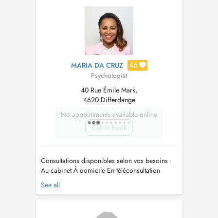
Psychotherapie. Lehrtherapeut an Superviseur.
Fir en Rendezvous ze huelen schreift mer eng
Mail op d'...
46
MARIA DA CRUZ
Psychologist
40 Rue Émile Mark,
4620 Differdange
No appointments available online
Call to book
Consultations disponibles selon vos besoins :
Au cabinet À domicile En téléconsultation
(consultation en ligne via Doctena)
See all
Psychologue spécialisée en Psychologie du
Travail et des Organisations, j'accompagne
principalement les adultes confrontés au stress,