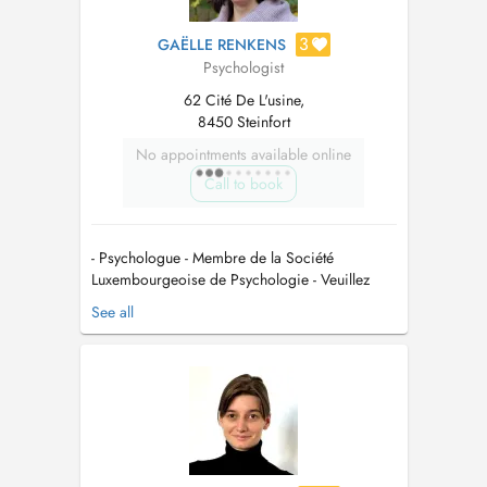
3
GAËLLE RENKENS
Psychologist
62 Cité De L'usine,
8450 Steinfort
No appointments available online
Call to book
- Psychologue - Membre de la Société
Luxembourgeoise de Psychologie - Veuillez
noter que ces consultations ne sont pas
See all
remboursées par la CNS. Toutefois, certaines
assurances complémentaires peuvent offrir un
remboursement partiel des séances - Les
rendez-vous peuvent se faire en présentiel...