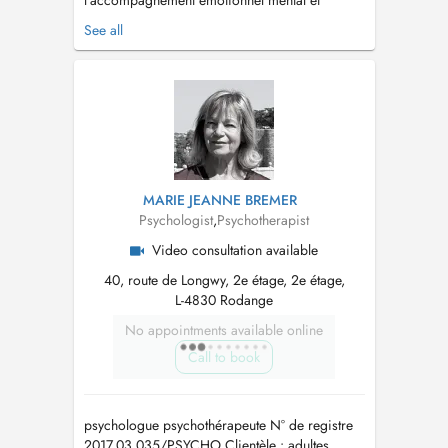
l'accompagnement émotionnel mental et
physique, mon objectif est d'aider chaque
See all
personne à retrouver un équilibre intérieur et à
mieux gérer ses émotions et ses énergies.
Chaque accompagnement est personnalisé
selon vos besoins, pour vous permettre de
retrouver sérénit...
MARIE JEANNE BREMER
Psychologist
,
Psychotherapist
Video consultation available
40, route de Longwy, 2e étage, 2e étage,
L-4830 Rodange
No appointments available online
Call to book
psychologue psychothérapeute N° de registre
2017.03.035/PSYCHO Clientèle : adultes,