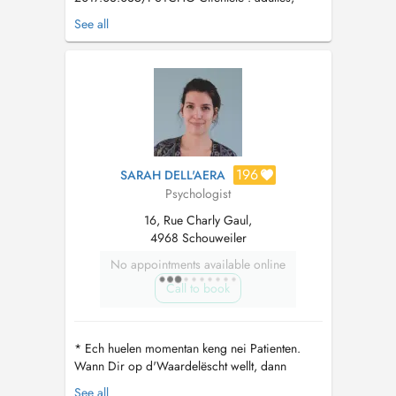
adolescents, Consultations psychologiques
See all
méthodes thérapeutiques : hypnothérapie, Ego-
state-Thérapie, Intégration par les mouvements
oculaires Tél: 691 56 44 29 Pas de nouveaux
clients...
196
SARAH DELL'AERA
Psychologist
16, Rue Charly Gaul,
4968 Schouweiler
No appointments available online
Call to book
* Ech huelen momentan keng nei Patienten.
Wann Dir op d'Waardelëscht wellt, dann
maacht mir e Mail op
helllo@breathe.lu
*
See all