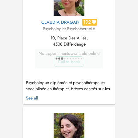
192
CLAUDIA DRAGAN
Psychologist
,
Psychotherapist
10, Place Des Alliés,
4508 Differdange
No appointments available online
Call to book
Psychologue diplômée et psychothérapeute
specialisée en thérapies brèves centrés sur les
solutions, danse-thérapie, art-thérapie.
See all
Formation TDAH aidants. Travaille avec des
enfants (6+), adolescents, adultes, familles.
Pour les sessions de psychotherapie
individuelles ou de groupe, aucune exper...