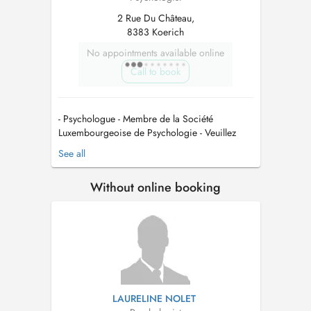
2 Rue Du Château,
8383 Koerich
No appointments available online
Call to book
- Psychologue - Membre de la Société
Luxembourgeoise de Psychologie - Veuillez
noter que ces consultations ne sont pas
See all
remboursées par la CNS. Toutefois, certaines
assurances complémentaires peuvent offrir un
Without online booking
remboursement partiel des séances - Les
rendez-vous peuvent se faire en présentiel...
LAURELINE NOLET