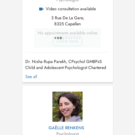
Video consultation available
3 Rue De La Gare,
8325 Capellen
No appointments available online
Call to book
Dr. Nisha Rupa Parekh, CPsychol GMBPsS
Child and Adolescent Psychologist Chartered
member of the British Psychological Society
See all
Member of the British Neuropsychiatry
Association Email:
luxe-psy@outlook.com
Phone: (00352) 661838836 PLEASE NOTE
THAT MY SERVICES ARE NOT REIMBURSED
BY THE CNS....
GAËLLE RENKENS
Psychologist