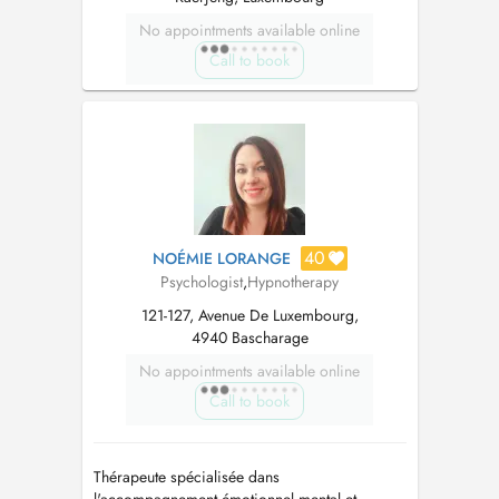
No appointments available online
Call to book
40
NOÉMIE LORANGE
Psychologist
,
Hypnotherapy
121-127, Avenue De Luxembourg,
4940 Bascharage
No appointments available online
Call to book
Thérapeute spécialisée dans