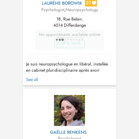
91
LAURÈNE BOROWIK
Psychologist
,
Neuropsychology
18, Rue Belair,
4514 Differdange
No appointments available online
Call to book
Je suis neuropsychologue en libéral, installée
en cabinet pluridisciplinaire après avoir
travaillé plusieurs années en hôpital. J accueille
See all
des enfants, des adolescents et des adultes
pour des bilans neuropsychologiques, des
entretiens d'étayage au diagnostique ou des
consultations de suivi. Mon app...
GAËLLE RENKENS
Psychologist