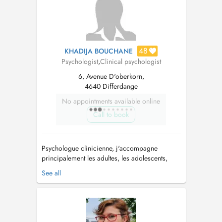
à lanxiété, au burnout et aux diff...
48
KHADIJA BOUCHANE
Psychologist
,
Clinical psychologist
6, Avenue D'oberkorn,
4640 Differdange
No appointments available online
Call to book
Psychologue clinicienne, j'accompagne
principalement les adultes, les adolescents,
ainsi que les couples et les familles, dans un
See all
cadre bienveillant, confidentiel et respectueux.
Mon approche est centrée sur l'écoute, la
compréhension des difficultés vécues et le
soutien des ressources propres à cha...