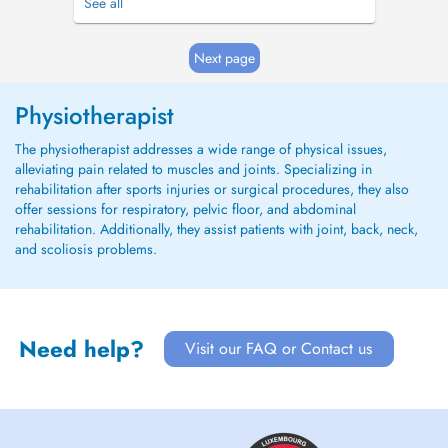
See all
/ Beckenboden ) - kiné générale - DRAINAGE
LYMPHATIQUE MANUEL ----- Prise en charge en
rééducation plancher pelvien : - Femme
Next page
enceinte : rééducati...
Physiotherapist
The physiotherapist addresses a wide range of physical issues,
alleviating pain related to muscles and joints. Specializing in
rehabilitation after sports injuries or surgical procedures, they also
offer sessions for respiratory, pelvic floor, and abdominal
rehabilitation. Additionally, they assist patients with joint, back, neck,
and scoliosis problems.
Need help?
Visit our FAQ or Contact us