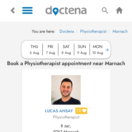
You are here:
Doctena
Physiotherapist
Marnach
THU
FRI
SAT
SUN
MON
6 Aug
7 Aug
8 Aug
9 Aug
10 Aug
Book a Physiotherapist appointment near Marnach
78
LUCAS ANSAY
Physiotherapist
8 zac,
9763 Marnach