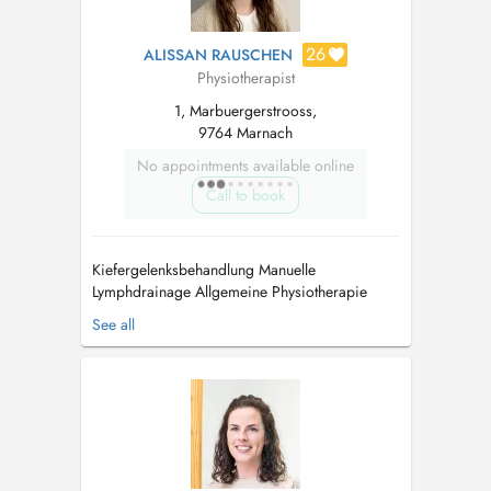
26
ALISSAN RAUSCHEN
Physiotherapist
1, Marbuergerstrooss,
9764 Marnach
No appointments available online
Call to book
Kiefergelenksbehandlung Manuelle
Lymphdrainage Allgemeine Physiotherapie
Postoperative Rehabilitation Ortho-
See all
Traumatologie Orthopädische Manualtherapie
Motorische Kontrolle Neurodynamik
Sportphysiotherapie...