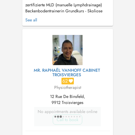
zertifizierte MLD (manuelle Lymphdrainage)
Beckenbodentrainerin Grundkurs - Skoliose
(nach Schroth) Schulter in der konservativen
See all
und postoperativen Reha (nach Schönbeck)
CMD (craniomandibuläre Dysfunktion) Reiki...
MR. RAPHAËL VANHOFF CABINET
TROISVIERGES
62
Physiotherapist
12 Rue De Binsfeld,
9912 Troisvierges
No appointments available online
Call to book