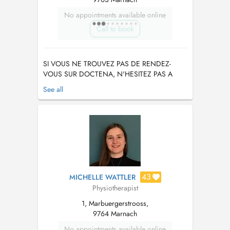
No appointments available online
Call to book
SI VOUS NE TROUVEZ PAS DE RENDEZ-
VOUS SUR DOCTENA, N'HESITEZ PAS A
APPELER LE CABINET. Bonjour, Je m'appelle
See all
Lucas, je suis kinésithérapeute et je suis
actuellement en quatrième année d'ostéopathie
à l'International Academy of Osteopathy à Mont
Saint-Guibert en Belgique. En parallèle,
j'étudi...
43
MICHELLE WATTLER
Physiotherapist
1, Marbuergerstrooss,
9764 Marnach
No appointments available online