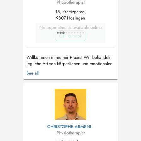
Physiotherapist
15, Kraeizgaass,
9807 Hosingen
No appointments available online
Call to book
Willkommen in meiner Praxis! Wir behandeln
jegliche Art von körperlichen und emotionalen
Blockaden. Bei uns wird jeder Patient
See all
ganzheitlich behandelt, ob Rückenschmerzen,
Kopfschmerzen, Post-OP, Beckenboden
Reedukation, Atembeschwerden, Post-Covid,
Kieferprobleme, uvm. Die Praxis befindet ...
CHRISTOPHE ARMENI
Physiotherapist