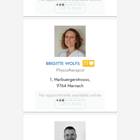
Call to book
71
BRIGITTE WOLFS
Physiotherapist
1, Marbuergerstrooss,
9764 Marnach
No appointments available online
Call to book