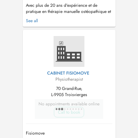
Avec plus de 20 ans d'expérience et de
pratique en thérapie manuelle ostéopathique et
en chaînes physiologiques, Raphaël vous
See all
propose une prise en charge individualisée et
un traitement holistique basée sur un diagnostic
globale....
CABINET FISIOMOVE
Physiotherapist
70 Grand-Rue,
L-9905 Troisvierges
No appointments available online
Call to book
Fisiomove