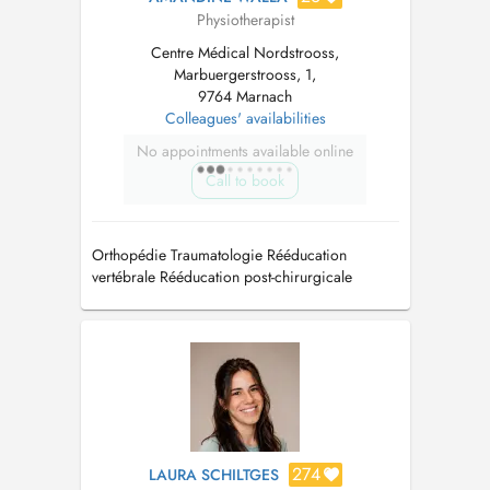
Physiotherapist
Centre Médical Nordstrooss,
Marbuergerstrooss, 1,
9764 Marnach
Colleagues' availabilities
No appointments available online
Call to book
Orthopédie Traumatologie Rééducation
vertébrale Rééducation post-chirurgicale
Rééducation respiratoire Thérapie manuelle
orthopédique Dry needling
274
LAURA SCHILTGES