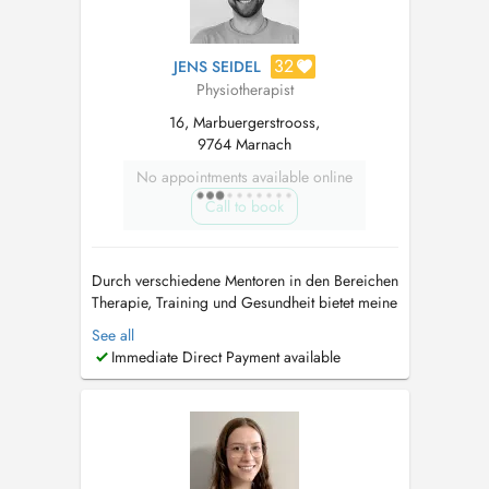
32
JENS SEIDEL
Physiotherapist
16, Marbuergerstrooss,
9764 Marnach
No appointments available online
Call to book
Durch verschiedene Mentoren in den Bereichen
Therapie, Training und Gesundheit bietet meine
Philosophie mehr als klassische Physiotherapie.
See all
Durch die Kombination von Sportwissenschaft
Immediate Direct Payment available
und Physiotherapie verstehe ich Therapie und
Training als notwendige Verbindung, um
Gesundheit zu festigen. Gesund...