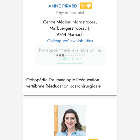
17
ANNE PIRARD
Physiotherapist
Centre Médical Nordstrooss,
Marbuergerstrooss, 1,
9764 Marnach
Colleagues' availabilities
No appointments available online
Call to book
Orthopédie Traumatologie Rééducation
vertébrale Rééducation post-chirurgicale
Rééducation respiratoire Drainage lymphatique
Ostéopathie