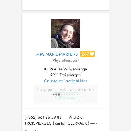
267
MRS MARIE MARTENS
Physiotherapist
10, Rue De Wilwerdange,
9911 Troisvierges
Colleagues' availabilities
No appointments available online
Call to book
(+352) 661 36 59 83 ----- WILTZ et
TROISVIERGES ( canton CLERVAUX ) ----- -
Rééducation du PLANCHER PELVIEN ( périnée