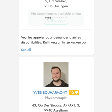
2, Um Weiher,
9805 Hosingen
No appointments available online
Call to book
Veuillez appeler pour demander d'autres
disponibilités. Rufft weg un fir ze kucken ob
anner Auerzäiten fräi sen. Traitements
See all
orthopédiques Traitements post-opératoires
Thérapie manuelle ostéo-articulaire Concept
Sohier / Dorn Traitements de l' ATM
(manidbule) Traitement du vertige par...
15
YVES BOUHARMONT
Physiotherapist
43, Op Der Strooss, APPART. 3,
9940 Asselborn