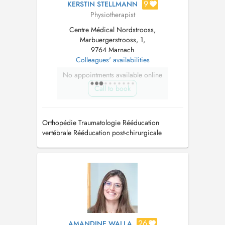
9
KERSTIN STELLMANN
Physiotherapist
Centre Médical Nordstrooss,
Marbuergerstrooss, 1,
9764 Marnach
Colleagues' availabilities
No appointments available online
Call to book
Orthopédie Traumatologie Rééducation
vertébrale Rééducation post-chirurgicale
Rééducation respiratoire Drainage lymphatique
Onde de chocs
26
AMANDINE WALLA