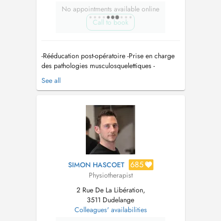
No appointments available online
Call to book
-Rééducation post-opératoire -Prise en charge
des pathologies musculosquelettiques -
Kinésithérapie post-traumatique -Kinésithérapie
See all
du sport -Rééducation du système nerveux
central et périphérique -Rééducation du dos -
Ondes de choc -Thérapie manuelle -Drainage
lymphatique manuel et pressothé...
685
SIMON HASCOET
Physiotherapist
2 Rue De La Libération,
3511 Dudelange
Colleagues' availabilities