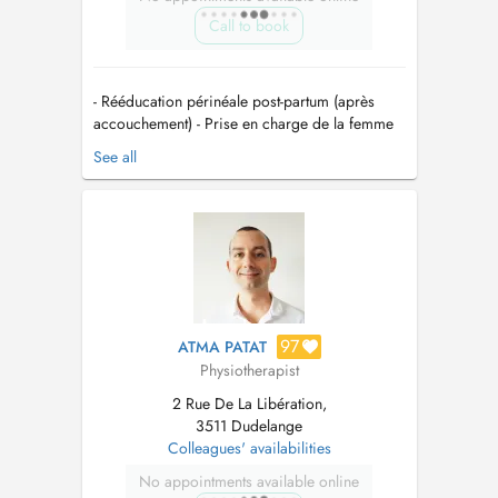
Call to book
- Rééducation périnéale post-partum (après
accouchement) - Prise en charge de la femme
enceinte (préparation physique
See all
complémentaire à l'accouchement) -
Rééducation périnéale/uro-gynécologie :
incontinences urinaires, prolapsus/troubles de
la statique pelvienne - Kinésithérapie globale -
Kinésit...
97
ATMA PATAT
Physiotherapist
2 Rue De La Libération,
3511 Dudelange
Colleagues' availabilities
No appointments available online