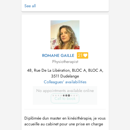
sur Dudelange, en cabinet et à domicile. Je me
See all
suis spécialisée en thérapie manuelle
(Maitland), cervicalgies/whiplash/céphalées,
rééducation de la main et du poignet,
neurodynamique, drainage lymphatique...
21
ROMANE GAILLE
Physiotherapist
48, Rue De La Libération, BLOC A, BLOC A,
3511 Dudelange
Colleagues' availabilities
No appointments available online
Call to book
Diplômée dun master en kinésithérapie, je vous
accueille au cabinet pour une prise en charge
personnalisée, adaptée à vos besoins et à vos