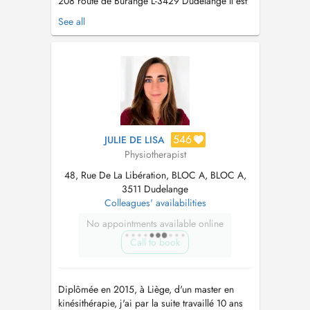
208 route de Burange L-3429 Dudelange Il est
situé à 200 mètres de l'arrêt de train
See all
«Dudelange-Burange» et juste en face de l'arrêt
de bus «Dudelange, Dennewald» (via 9, 800,
804 et 871). Je suis titulaire d'un Master en
Kinésithérapie (HERS Libram...
546
JULIE DE LISA
Physiotherapist
48, Rue De La Libération, BLOC A, BLOC A,
3511 Dudelange
Colleagues' availabilities
No appointments available online
Call to book
Diplômée en 2015, à Liège, d'un master en
kinésithérapie, j'ai par la suite travaillé 10 ans