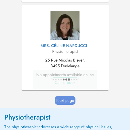
de Nancy. Je suis spécialisée en kinésithérapie
du sport, rééducation vestibulaire, cervicalgies
et dorsalgies, pilate...
MRS. CÉLINE NARDUCCI
Physiotherapist
25 Rue Nicolas Biever,
3425 Dudelange
No appointments available online
Call to book
Next page
Physiotherapist
The physiotherapist addresses a wide range of physical issues,