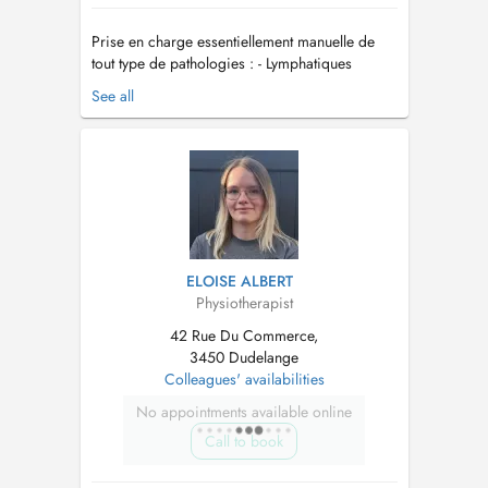
Prise en charge essentiellement manuelle de
tout type de pathologies : - Lymphatiques
(formée en drainage lymphatique manuel (DLM)
See all
) - Uro-gynécologiques - périnéales (avec et
sans appareil) - Oncologiques (formée en
réeducation dans le cadre d'un cancer du sein)
- Orthopédiques (post-opératoi...
ELOISE ALBERT
Physiotherapist
42 Rue Du Commerce,
3450 Dudelange
Colleagues' availabilities
No appointments available online
Call to book