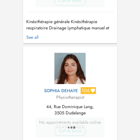
Call to book
Kinésithérapie générale Kinésithérapie
respiratoire Drainage Lymphatique manuel et
bandage Ondes de choc Massage global
See all
Rééducation neurologique Rééducation
pédiatrique K-Taping Oro-Maxillo-Facial
Réhabilitation Prise en charge Post-opératoire
de la main Clinique du coureur Thérapie
manue...
106
SOPHIA DEHAYE
Physiotherapist
44, Rue Dominique Lang,
3505 Dudelange
No appointments available online
Call to book