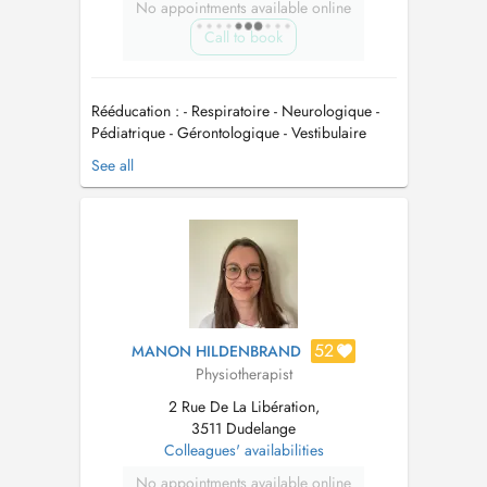
No appointments available online
Call to book
Rééducation : - Respiratoire - Neurologique -
Pédiatrique - Gérontologique - Vestibulaire
(Vertige Paroxystique Positionnel Bénin)
See all
Thérapie manuelle Physiothérapie sportive
Massage g...
52
MANON HILDENBRAND
Physiotherapist
2 Rue De La Libération,
3511 Dudelange
Colleagues' availabilities
No appointments available online