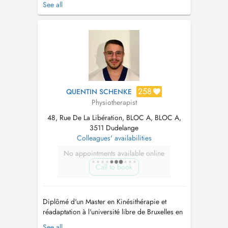
See all
objectifs. Jaccorde une importance particulière
à lécoute, au suivi individualisé et à une
approche active du traitement afin de vous
accompagner au mieux dans v...
258
QUENTIN SCHENKE
Physiotherapist
48, Rue De La Libération, BLOC A, BLOC A,
3511 Dudelange
Colleagues' availabilities
No appointments available online
Call to book
Diplômé d'un Master en Kinésithérapie et
réadaptation à l'université libre de Bruxelles en
2022 ainsi que d'une formation en
See all