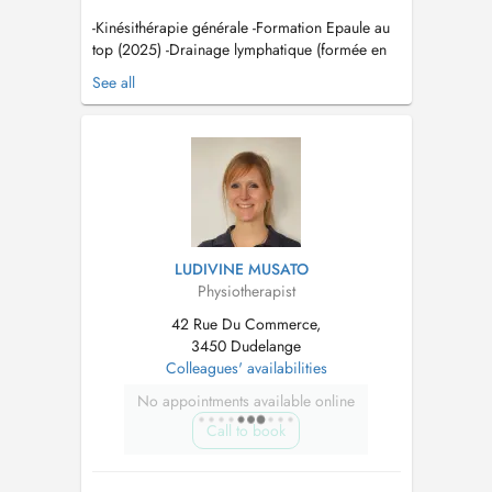
-Kinésithérapie générale -Formation Epaule au
top (2025) -Drainage lymphatique (formée en
drainage lympatique manuel (DLM)) -Technique
See all
thérapie manuelle du relâchement myofascial
(Myofascial technique release (MFR)) -
Kinésithérapie du sport...
LUDIVINE MUSATO
Physiotherapist
42 Rue Du Commerce,
3450 Dudelange
Colleagues' availabilities
No appointments available online
Call to book