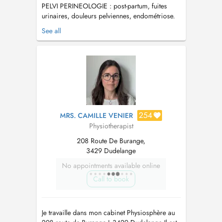
PELVI PERINEOLOGIE : post-partum, fuites
urinaires, douleurs pelviennes, endométriose.
Préparation physique à l'accouchement,
See all
douleurs liées à la grossesse, YOGA pré et
post partum PEDIATRIE : Plagiocéphalie et kiné
respiratoire CANCER DU SEIN : drainage
manuelle. CICATRICES : césarienne ou post...
254
MRS. CAMILLE VENIER
Physiotherapist
208 Route De Burange,
3429 Dudelange
No appointments available online
Call to book
Je travaille dans mon cabinet Physiosphère au