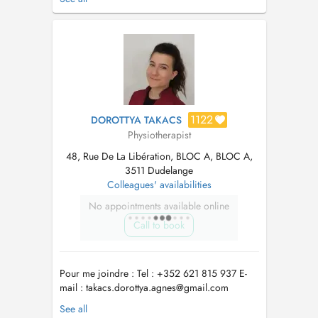
kinésithérapie du sport Expériences dans
divers domaines hospitaliers tels que la
rééducation orthopédique, neurologique,
cardio-respiratoire ou encore gériatrique au
cours...
1122
DOROTTYA TAKACS
Physiotherapist
48, Rue De La Libération, BLOC A, BLOC A,
3511 Dudelange
Colleagues' availabilities
No appointments available online
Call to book
Pour me joindre : Tel : +352 621 815 937 E-
mail :
takacs.dorottya.agnes@gmail.com
Masseur-Kinésithérapeute diplômée d'Etat de
See all
l'Institut de Formation en Masso-Kinésithérapie