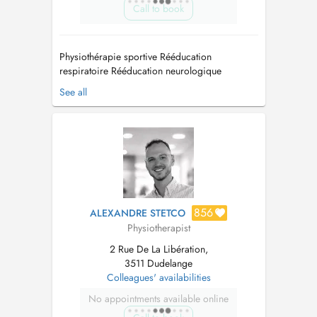
Call to book
Physiothérapie sportive Rééducation
respiratoire Rééducation neurologique
Rééducation pédiatrique Rééducation
See all
gérontologique Drainage lymphatique
Crochetage Gymnastique collective Massage
global Thérapie manuelle Ondes de choc Soins
à domicile...
856
ALEXANDRE STETCO
Physiotherapist
2 Rue De La Libération,
3511 Dudelange
Colleagues' availabilities
No appointments available online