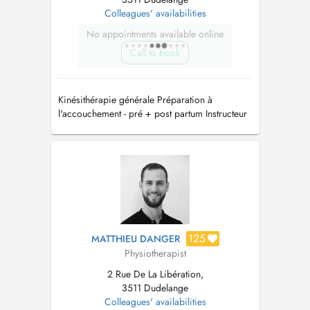
Colleagues' availabilities
No appointments available online
Call to book
Kinésithérapie générale Préparation à
l'accouchement - pré + post partum Instructeur
Pilates clinique Technicienne en massage
ayurvédique thérapeutique
125
MATTHIEU DANGER
Physiotherapist
2 Rue De La Libération,
3511 Dudelange
Colleagues' availabilities