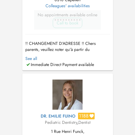
Colleagues' availabilities
No appointments available online
Call to book
!! CHANGEMENT D'ADRESSE !! Chers
parents, veuillez noter qu'à partir du
16/03/2026, je ne consulterai exclusivement
See all
au cabinet Maison Smile à Capellen. Si j'ai
Immediate Direct Payment available
déjà vu votre enfant dans un autre cabinet,
merci de demander le transfert de dossier. Je
vous remercie pour votre compréhension. ------
-...
1188
DR. EMILIE FUINO
Pediatric Dentistry
,
Dentist
1 Rue Henri Funck,