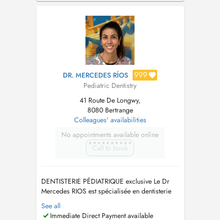
depuis 18 ans, et depuis 2021, comme
pédodontiste exclusive. Elle est h...
999
DR. MERCEDES RÍOS
Pediatric Dentistry
41 Route De Longwy,
8080 Bertrange
Colleagues' availabilities
No appointments available online
Call to book
DENTISTERIE PÉDIATRIQUE exclusive Le Dr
Mercedes RIOS est spécialisée en dentisterie
pédiatrique; elle a reçu une formation
See all
spécifique de plusieurs années et sa pratique
Immediate Direct Payment available