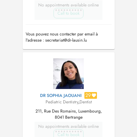
No appointments available online
Call to book
Vous pouvez nous contacter par email à
l'adresse :
secretariat@dr-lausin.lu
29
DR SOPHIA JAOUANI
Pediatric Dentistry
,
Dentist
211, Rue Des Romains, Luxembourg,
8041 Bertrange
No appointments available online
Call to book