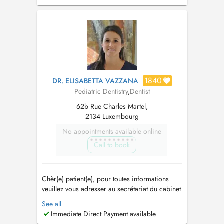
quotidienne est exclusivement réservée aux
soins des enfants, depuis leur plus jeune âge
jusquà la fin de ladolescence. En c...
1840
DR. ELISABETTA VAZZANA
Pediatric Dentistry
,
Dentist
62b Rue Charles Martel,
2134 Luxembourg
No appointments available online
Call to book
Chèr(e) patient(e), pour toutes informations
veuillez vous adresser au secrétariat du cabinet
au 26201939. Dear patient, for all information,
See all
please call the studio secretariat at
Immediate Direct Payment available
26201939....