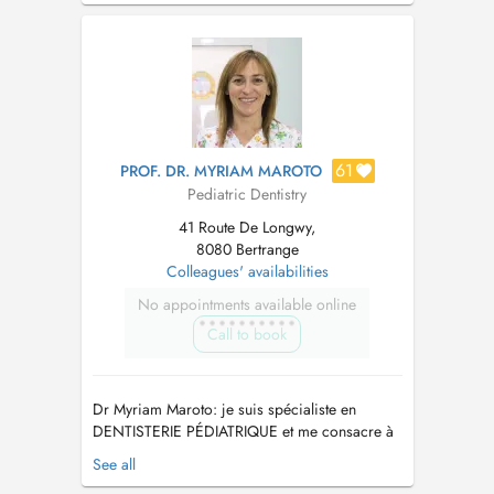
PRÉVENTIVE des lésions carieuses et des
malocclusions. Le premier rendez-vous de
vot...
61
PROF. DR. MYRIAM MAROTO
Pediatric Dentistry
41 Route De Longwy,
8080 Bertrange
Colleagues' availabilities
No appointments available online
Call to book
Dr Myriam Maroto: je suis spécialiste en
DENTISTERIE PÉDIATRIQUE et me consacre à
cette activité exclusive depuis plus de 24 ans.
See all
Jai mon propre cabinet dentaire à Madrid et