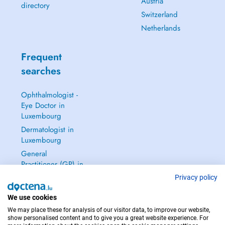
Austria
directory
Switzerland
Netherlands
Frequent
searches
Ophthalmologist -
Eye Doctor in
Luxembourg
Dermatologist in
Luxembourg
General
Practitioner (GP) in
Luxembourg
Privacy policy
Gynecologist in
We use cookies
Luxembourg
We may place these for analysis of our visitor data, to improve our website,
See all →
show personalised content and to give you a great website experience. For