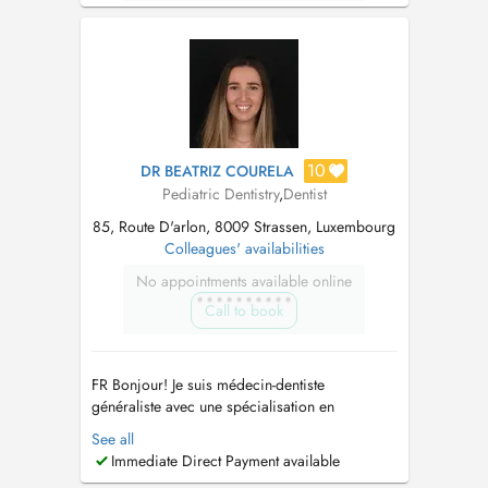
10
DR BEATRIZ COURELA
Pediatric Dentistry
,
Dentist
85, Route D'arlon, 8009 Strassen, Luxembourg
Colleagues' availabilities
No appointments available online
Call to book
FR Bonjour! Je suis médecin-dentiste
généraliste avec une spécialisation en
Pédodontie. Dans le but de fournir un
See all
traitement de haute qualité à mes patients, j'ai
Immediate Direct Payment available
toujours essayé, au fil des ans, de suivre