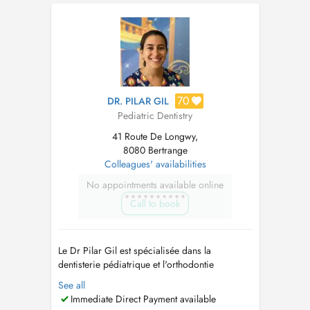
l'évolution des techniques et des technologies
liées à mes domaines d'intervention. Ma ...
70
DR. PILAR GIL
Pediatric Dentistry
41 Route De Longwy,
8080 Bertrange
Colleagues' availabilities
No appointments available online
Call to book
Le Dr Pilar Gil est spécialisée dans la
dentisterie pédiatrique et l'orthodontie
interceptive pour les patients en pleine
See all
croissance. Sa devise est de prévenir plutôt
Immediate Direct Payment available
que de guérir, en se basant sur une approche