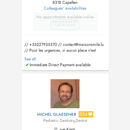
8318 Capellen
Colleagues' availabilities
No appointments available online
Call to book
// +35227935370 //
contact@maisonsmile.lu
// Pour les urgences, si aucun place n'est
disponible dans la journée veuillez directement
See all
contacter le cabinet. Pour les consultations
Immediate Direct Payment available
avec les autres médecins du cabinet veuillez
cliquer sur "disponibilités des collègues".
Prise en charge sous ME...
554
MICHEL GLAESENER
Pediatric Dentistry
,
Dentist
11, rue Kiem,