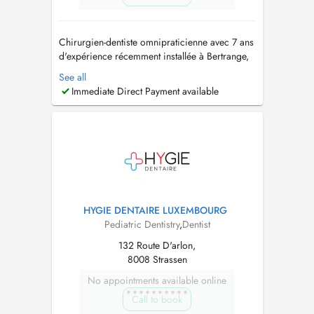
Chirurgien-dentiste omnipraticienne avec 7 ans
d'expérience récemment installée à Bertrange,
je vous accueille dans un cadre bienveillant et à
See all
l'écoute. Formée à l'hypnose clinique, je
Immediate Direct Payment available
propose une prise en charge adaptée aux
patients anxieux pour des soins sereins et sans
stress. J'assure également ...
HYGIE DENTAIRE LUXEMBOURG
Pediatric Dentistry
,
Dentist
132 Route D'arlon,
8008 Strassen
No appointments available online
Call to book