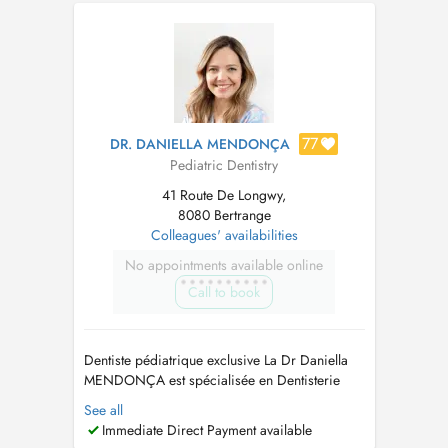
suis professeur de dentisterie pédiatrique à
l'Université Complutense de Madrid depuis
2003. Je collabore au cabinet LuxDen...
77
DR. DANIELLA MENDONÇA
Pediatric Dentistry
41 Route De Longwy,
8080 Bertrange
Colleagues' availabilities
No appointments available online
Call to book
Dentiste pédiatrique exclusive La Dr Daniella
MENDONÇA est spécialisée en Dentisterie
Pédiatrique, en se basant sur une approche
See all
PRÉVENTIVE des lésions carieuses et des
Immediate Direct Payment available
malocclusions. Elle travaille en tant que dentiste