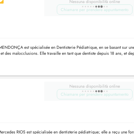
Nessuna disponibilità online
Chiamare per prendere appuntamento
a MENDONÇA est spécialisée en Dentisterie Pédiatrique, en se basant sur un
des malocclusions. Elle travaille en tant que dentiste depuis 18 ans, et de
h...
Nessuna disponibilità online
Chiamare per prendere appuntamento
edes RIOS est spécialisée en dentisterie pédiatrique; elle a reçu une fo