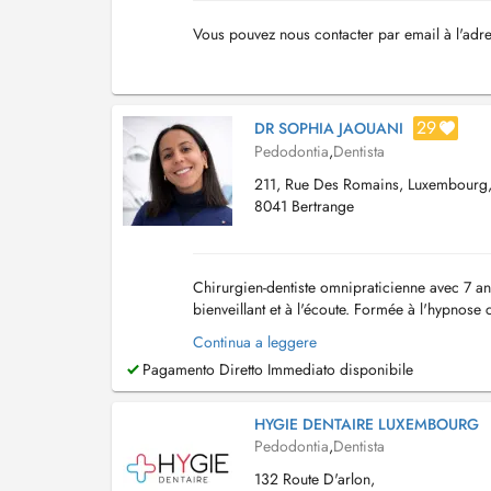
Vous pouvez nous contacter par email à l'adr
29
DR SOPHIA JAOUANI
Pedodontia
,
Dentista
211, Rue Des Romains, Luxembourg
8041 Bertrange
Chirurgien-dentiste omnipraticienne avec 7 an
bienveillant et à l'écoute. Formée à l'hypnose
soins sereins et sans stress. J'assure également
Continua a leggere
Pagamento Diretto Immediato disponibile
HYGIE DENTAIRE LUXEMBOURG
Pedodontia
,
Dentista
132 Route D'arlon,