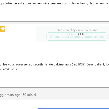
quotidienne est exclusivement réservée aux soins des enfants, depuis leur pl
..
2
Nessuna disponibilità online
Chiamare per prendere appuntamento
euillez vous adresser au secrétariat du cabinet au 26201939. Dear patient, for
 at 26201939....
, aggiornato ogni 30 minuti.