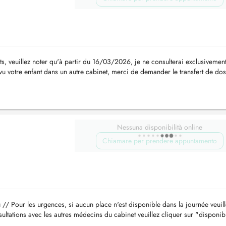
euillez noter qu'à partir du 16/03/2026, je ne consulterai exclusivemen
vu votre enfant dans un autre cabinet, merci de demander le transfert de doss
...
Nessuna disponibilità online
Chiamare per prendere appuntamento
u
// Pour les urgences, si aucun place n'est disponible dans la journée veuil
ultations avec les autres médecins du cabinet veuillez cliquer sur "disponibi