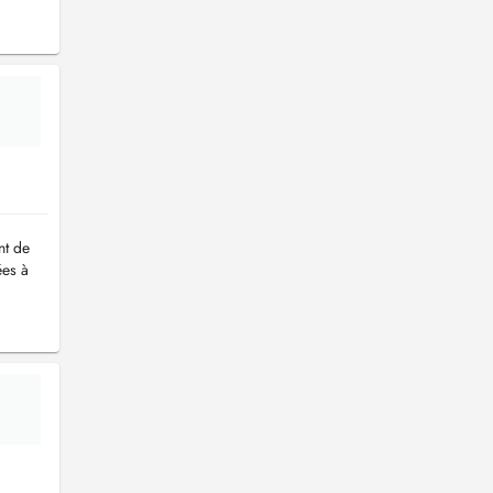
nt de
ées à