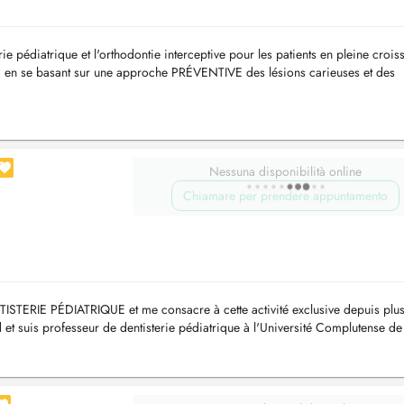
rie pédiatrique et l'orthodontie interceptive pour les patients en pleine crois
ir, en se basant sur une approche PRÉVENTIVE des lésions carieuses et des
..
Nessuna disponibilità online
Chiamare per prendere appuntamento
TISTERIE PÉDIATRIQUE et me consacre à cette activité exclusive depuis plu
 et suis professeur de dentisterie pédiatrique à l'Université Complutense de
LuxDen...