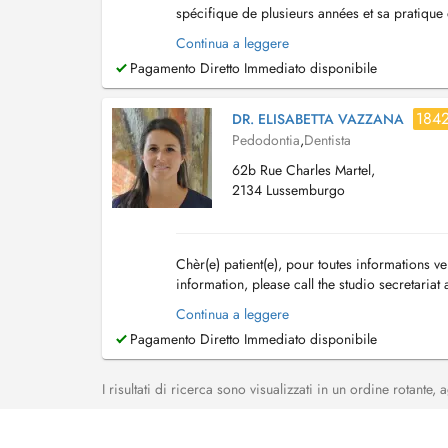
spécifique de plusieurs années et sa pratique 
jeune âge jusquà la fin de ladolescence. En c.
Continua a leggere
Pagamento Diretto Immediato disponibile
184
DR. ELISABETTA VAZZANA
Pedodontia
,
Dentista
62b Rue Charles Martel,
2134 Lussemburgo
Chèr(e) patient(e), pour toutes informations v
information, please call the studio secretariat
Continua a leggere
Pagamento Diretto Immediato disponibile
I risultati di ricerca sono visualizzati in un ordine rotante