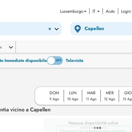
Lussemburgo
IT
Aiuto
Login
×
m
to Immediato disponibile
Televisita
ON
OFF
DOM
LUN
MAR
MER
GIO
9 Ago
10 Ago
11 Ago
12 Ago
13 Ag
tia vicino a Capellen
Nessuna disponibilità online
Chiamare per prendere appuntamento