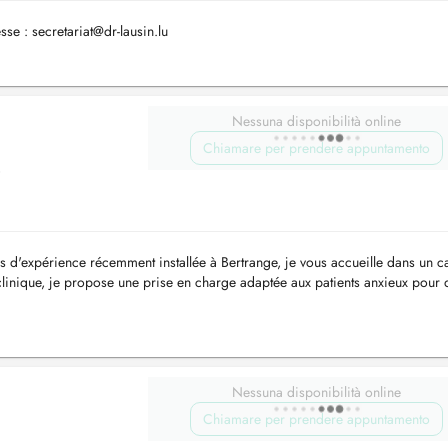
esse :
secretariat@dr-lausin.lu
Nessuna disponibilità online
Chiamare per prendere appuntamento
,
s d'expérience récemment installée à Bertrange, je vous accueille dans un c
 clinique, je propose une prise en charge adaptée aux patients anxieux pour 
 ...
Nessuna disponibilità online
Chiamare per prendere appuntamento