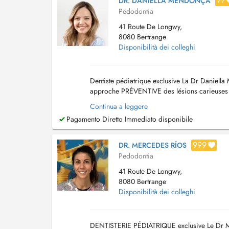
77
DR. DANIELLA MENDONÇA
Pedodontia
41 Route De Longwy,
8080 Bertrange
Disponibilità dei colleghi
Dentiste pédiatrique exclusive La Dr Daniell
approche PRÉVENTIVE des lésions carieuses et 
2021, comme pédodontiste exclusive. Elle est 
Continua a leggere
Pagamento Diretto Immediato disponibile
999
DR. MERCEDES RÍOS
Pedodontia
41 Route De Longwy,
8080 Bertrange
Disponibilità dei colleghi
DENTISTERIE PÉDIATRIQUE exclusive Le Dr Merc