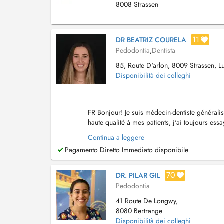
8008 Strassen
11
DR BEATRIZ COURELA
Pedodontia
,
Dentista
85, Route D'arlon, 8009 Strassen, 
Disponibilità dei colleghi
FR Bonjour! Je suis médecin-dentiste généralis
haute qualité à mes patients, j'ai toujours essa
mes domaines d'intervention. Ma ...
Continua a leggere
Pagamento Diretto Immediato disponibile
70
DR. PILAR GIL
Pedodontia
41 Route De Longwy,
8080 Bertrange
Disponibilità dei colleghi