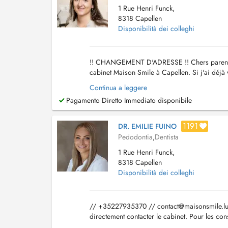
1 Rue Henri Funck,
8318 Capellen
Disponibilità dei colleghi
!! CHANGEMENT D'ADRESSE !! Chers parents, v
cabinet Maison Smile à Capellen. Si j'ai déjà 
vous remercie pour votre compréhension. -------
Continua a leggere
Pagamento Diretto Immediato disponibile
1191
DR. EMILIE FUINO
Pedodontia
,
Dentista
1 Rue Henri Funck,
8318 Capellen
Disponibilità dei colleghi
// +35227935370 //
contact@maisonsmile.l
directement contacter le cabinet. Pour les cons
des collègues". Prise en charge sous ME...