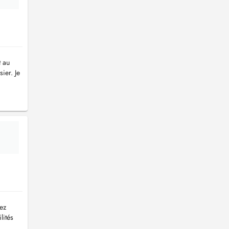
t au
ier. Je
lez
lités