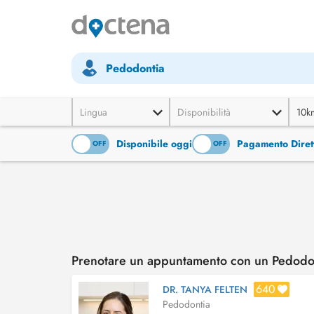
Pedodontia
Lingua
Disponibilità
10k
Disponibile oggi
Pagamento Diret
ON
OFF
ON
OFF
Prenotare un appuntamento con un Pedodon
640
DR. TANYA FELTEN
Pedodontia