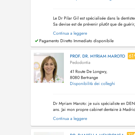
Le Dr Pilar Gil est spécialisée dans la dentiste
Sa devise est de prévenir plutôt que de guér
malocclusions. Le premier rendez-vous de vot.
Continua a leggere
Pagamento Diretto Immediato disponibile
61
PROF. DR. MYRIAM MAROTO
Pedodontia
41 Route De Longwy,
8080 Bertrange
Disponibilità dei colleghi
Dr Myriam Maroto: je suis spécialiste en DEN
ans. Jai mon propre cabinet dentaire à Madrid
Madrid depuis 2003. Je collabore au cabinet 
Continua a leggere