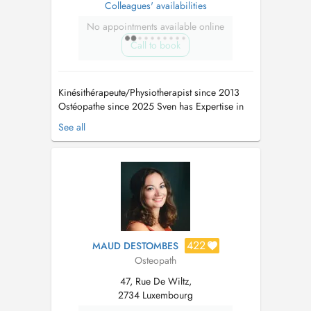
Colleagues' availabilities
No appointments available online
Call to book
Kinésithérapeute/Physiotherapist since 2013
Ostéopathe since 2025 Sven has Expertise in
these Areas: - Ostéopathie - Orthopedic and
See all
Traumatology Physiotherapy - Pre- & Post
Operativ Physiotherapy - Craniosacral Therapy
- Functional Flossing - Fascial & Visceral
Therapy - Manual Thera...
422
MAUD DESTOMBES
Osteopath
47, Rue De Wiltz,
2734 Luxembourg