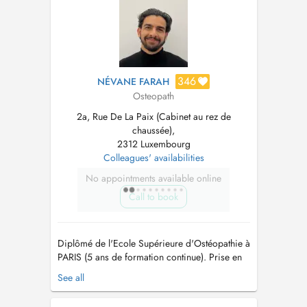
plus de 10 ans avec une approche global...
346
NÉVANE FARAH
Osteopath
2a, Rue De La Paix (Cabinet au rez de
chaussée),
2312 Luxembourg
Colleagues' availabilities
No appointments available online
Call to book
Diplômé de l'Ecole Supérieure d'Ostéopathie à
PARIS (5 ans de formation continue). Prise en
charge de nourrisson, enfants, adolescents,
See all
adultes, séniors, sportifs et personnes en
situation d'handicap. Spécialisé en Ostéopathie