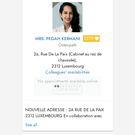
Viscérale thoracique, abdominale et petit
bassin (reflux gastro-œs...
1279
MRS. PEGAH KERMANI
Osteopath
2a, Rue De La Paix (Cabinet au rez de
chaussée),
2312 Luxembourg
Colleagues' availabilities
No appointments available online
Call to book
NOUVELLE ADRESSE : 2A RUE DE LA PAIX
2312 LUXEMBOURG En collaboration avec
Anthony Cyrille, ostéopathe D.O diplômé de
See all
Bordeaux. Formé en 5 ans, il accompagne les
patients avec une approche globale et