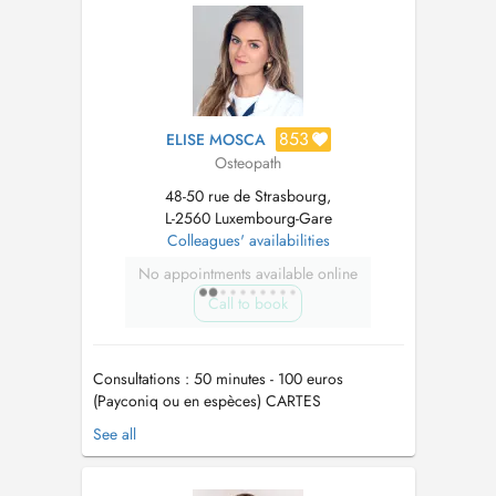
une approche globale et attentive. ENG:
Physiotherapist and osteopa...
853
ELISE MOSCA
Osteopath
48-50 rue de Strasbourg,
L-2560 Luxembourg-Gare
Colleagues' availabilities
No appointments available online
Call to book
Consultations : 50 minutes - 100 euros
(Payconiq ou en espèces) CARTES
BANCAIRES NON-ACCEPTÉES !
See all
____________________________________________________
FR - EN - IT - (DE) - (LU)
____________________________________________________