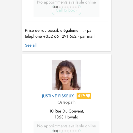
No appointments available online
Call to book
Prise de rdv possible également : - par
téléphone +352 661 291 662 - par mail
mdestombes.osteopathe@gmail.com
See all
ATTENTION - CHANGEMENT D'ADRESSE AU
1ER MARS 2026 : 47 rue de Wiltz 2734
Luxembourg Prix de la consultation : 95 euros -
100 euros à compter du 1er Juin 2026 2018-
2026 : Ostéopa...
475
JUSTINE FISSEUX
Osteopath
10 Rue Du Couvent,
1363 Howald
No appointments available online