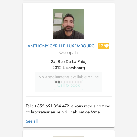
12
ANTHONY CYRILLE LUXEMBOURG
Osteopath
2a, Rue De La Paix,
2312 Luxembourg
No appointments available online
Call to book
Tél : +352 691 324 472 Je vous reçois comme
collaborateur au sein du cabinet de Mme
KERMANI Pegah au 2A rue de la Paix
See all
Luxembourg gare uniquement : - les matins - les
samedis Ostéopathe diplômé d'une formation
française reconnue en 5ans, j'exerce depuis