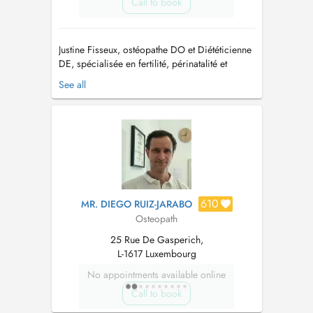
Call to book
Justine Fisseux, ostéopathe DO et Diététicienne
DE, spécialisée en fertilité, périnatalité et
techniques douces en ostéopathie. Durant les
See all
congés d'été (24.08 au 10.09.26): Melissa De
La Villa, ostéopathe DO, vous reçoit en
consultation :-) Paiement uniquement: espèces,
payconic ou Satispay...
610
MR. DIEGO RUIZ-JARABO
Osteopath
25 Rue De Gasperich,
L-1617 Luxembourg
No appointments available online
Call to book