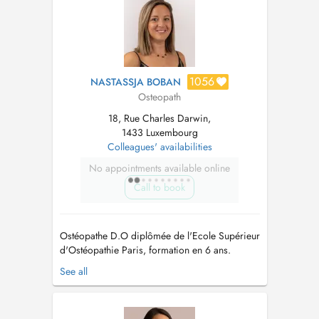
Urgences : Me contacter par SMS au +352 621
48 73 13 ...
1056
NASTASSJA BOBAN
Osteopath
18, Rue Charles Darwin,
1433 Luxembourg
Colleagues' availabilities
No appointments available online
Call to book
Ostéopathe D.O diplômée de l'Ecole Supérieur
d'Ostéopathie Paris, formation en 6 ans.
Ostéopathie générale, spécialisée en
See all
périnatalité pour la prise en charge des
femmes enceintes et des nourrissons....