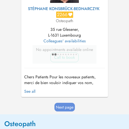
STÉPHANE KONSBRÜCK-BEDNARCZYK
2266
Osteopath
35 rue Glesener,
L-1631 Luxembourg
Colleagues' availabilities
No appointments available online
Call to book
Chers Patients Pour les nouveaux patients,
merci de bien vouloir indiquer vos nom,
prénom, numéro de matricule et adresse lors
See all
de votre prise de rdv Les rendez-vous non
respectés seront facturés Merci pour votre
compréhension Dear Patients For new patients,
Next page
please indicate your...
Osteopath