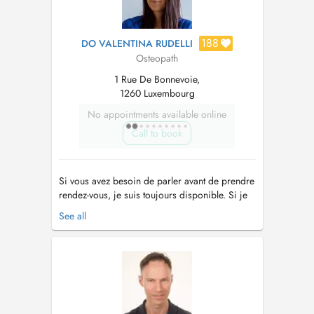
188
DO VALENTINA RUDELLI
Osteopath
1 Rue De Bonnevoie,
1260 Luxembourg
No appointments available online
Call to book
Si vous avez besoin de parler avant de prendre
rendez-vous, je suis toujours disponible. Si je
me trouve dans l'impossibilité de vous
See all
répondre, je vous rappellerai dans les plus
brefs délais. +352-661400404
osteopatia.rudelli@gmail.com
-
www.ilgiardinodeitalenti.eu Je me présente, je
suis Vale...