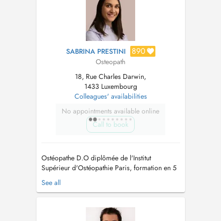
890
SABRINA PRESTINI
Osteopath
18, Rue Charles Darwin,
1433 Luxembourg
Colleagues' availabilities
No appointments available online
Call to book
Ostéopathe D.O diplômée de l'Institut
Supérieur d'Ostéopathie Paris, formation en 5
ans. Mémoire d'étude sur les MICI (maladie de
See all
Crohn et RCH) et la sphère viscérale -
Ostéopathie générale & Spécialisée en Bio
Tissulaire -Spécialisée en périnatalité pour la
prise en charge des femmes enceintes e...