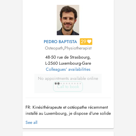
personnalisée. Spécialisé en troubles de la
mâchoire (ATM), ostéopathie du sport et
posturologi...
29
PEDRO BAPTISTA
Osteopath
,
Physiotherapist
48-50 rue de Strasbourg,
L-2560 Luxembourg-Gare
Colleagues' availabilities
No appointments available online
Call to book
FR: Kinésithérapeute et ostéopathe récemment
installé au Luxembourg, je dispose d'une solide
expérience acquise dans différents domaines.
See all
Je propose une prise en charge personnalisée,
adaptée aux besoins de chaque patient, dans