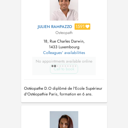
1591
JULIEN RAMPAZZO
Osteopath
18, Rue Charles Darwin,
1433 Luxembourg
Colleagues' availabilities
No appointments available online
Call to book
Ostéopathe D.O diplômé de l'Ecole Supérieur
d'Ostéopathie Paris, formation en 6 ans.
Ostéopathie générale et Spécialisé dans la
prise en charge des troubles de la mâchoire.