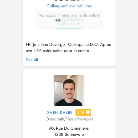
Colleagues' availabilities
No appointments available online
Call to book
FR: Jonathan Deverge - Ostéopathe D.O. Après
avoir été ostéopathe pour le centre
d'entraînement du FC Porto, puis pour son
See all
équipe professionnelle, Jonathan est revenu en
France où il a continué à prendre en charge
des athlètes de haut niveau. Par ailleurs,
Jonathan a exercé dans un centre an...
248
SVEN KALBE
Osteopath
,
Physiotherapist
90, Rue Du Cimetière,
1338 Bonnevoie