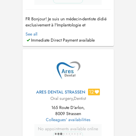
FR Bonjour! Je suis un médecin-dentiste didié
exclusivement à l'Implantologie et
Parodontologie complexes et Rehabilitation
See all
Orale Esthétique. Dans le but de fournir un
Immediate Direct Payment available
traitement de haute qualité à mes patients, j'ai
toujours essayé, au fil des ans, de suivre
l'évolution des techniques et des t...
12
ARES DENTAL STRASSEN
Oral surgery
,
Dentist
165 Route D'arlon,
8009 Strassen
Colleagues' availabilities
No appointments available online