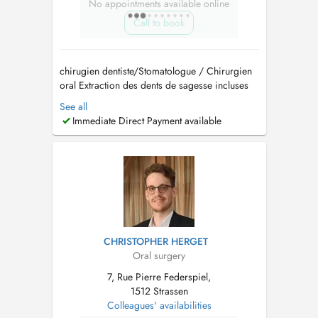
No appointments available online
Call to book
chirugien dentiste/Stomatologue / Chirurgien
oral Extraction des dents de sagesse incluses
Implantologie et greffes osseuses (Sinus lift)
See all
Traitement des troubles de larticulation
Immediate Direct Payment available
temporo-mandibulaire (ATM) Pathologies
buccales Dégagement de la canine incluse
Prise en charge d...
CHRISTOPHER HERGET
Oral surgery
7, Rue Pierre Federspiel,
1512 Strassen
Colleagues' availabilities