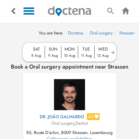
You are here:
Doctena
Oral surgery
Strassen
SAT
SUN
MON
TUE
WED
8 Aug
9 Aug
10 Aug
11 Aug
12 Aug
Book a Oral surgery appointment near Strassen
45
DR. JOÃO GALHARDO
Oral surgery
,
Dentist
85, Route D'arlon, 8009 Strassen, Luxembourg
Colleagues' availabilities