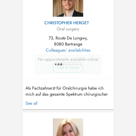
CHRISTOPHER HERGET
Oral surgery
73, Route De Longwy,
8080 Bertrange
Colleagues' availabilities
No appointments available online
Call to book
Als Fachzahnarzt für Oralchirurgie habe ich
mich auf das gesamte Spektrum chirurgischer
Eingriffe im Mundbereich spezialisiert. Dazu
See all
zählen insbesondere die Entfernung einfacher
und komplizierter Zähne, Implantationen,
Knochenaufbauten (Augmentationen) sowie
weitere anspruchsvolle oralchirurgische B...