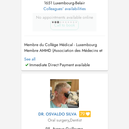
1651 Luxembourg-Belair
Colleagues' availabilities
No appointments available online
Call to book
Membre du Collège Médical - Luxembourg
Membre AMMD (Association des Médecins et
Médecins Dentistes) - Luxembourg. Membre
See all
OMD (Ordem dos Médicos Dentistas) -
Immediate Direct Payment available
Portugal Membre Médecins Confédération
Suisse...
79
DR. OSVALDO SILVA
Oral surgery
,
Dentist
95, Avenue Guillaume,