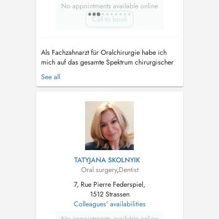
No appointments available online
Call to book
Als Fachzahnarzt für Oralchirurgie habe ich
mich auf das gesamte Spektrum chirurgischer
Eingriffe im Mundbereich spezialisiert. Dazu
See all
zählen insbesondere die Entfernung einfacher
und komplizierter Zähne, Implantationen,
Knochenaufbauten (Augmentationen) sowie
weitere anspruchsvolle oralchirurgische B...
TATYJANA SKOLNYIK
Oral surgery
,
Dentist
7, Rue Pierre Federspiel,
1512 Strassen
Colleagues' availabilities
No appointments available online