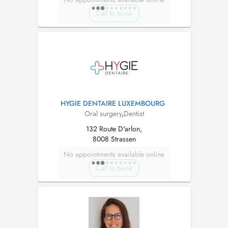
Call to book
HYGIE DENTAIRE LUXEMBOURG
Oral surgery
,
Dentist
132 Route D'arlon,
8008 Strassen
No appointments available online
Call to book