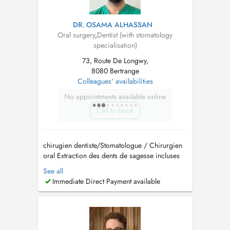
DR. OSAMA ALHASSAN
Oral surgery
,
Dentist (with stomatology
specialisation)
73, Route De Longwy,
8080 Bertrange
Colleagues' availabilities
No appointments available online
Call to book
chirugien dentiste/Stomatologue / Chirurgien
oral Extraction des dents de sagesse incluses
Implantologie et greffes osseuses (Sinus lift)
See all
Traitement des troubles de larticulation
Immediate Direct Payment available
temporo-mandibulaire (ATM) Pathologies
buccales Dégagement de la canine incluse
Prise en charge d...