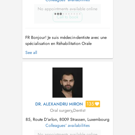
No appointments available online
Call to book
FR Bonjour! Je suis médecin-dentiste avec une
spécialisation en Réhabilitation Orale
Esthétique et Chirurgie Orale. Au fil des ans,
See all
j'ai suivi l'évolution des techniques et de la
technologie liées à la réhabilitation esthétique
et fonctionnelle avec des facettes et des
couronnes en céramique, c...
135
DR. ALEXANDRU MIRON
Oral surgery
,
Dentist
85, Route D'arlon, 8009 Strassen, Luxembourg
Colleagues' availabilities
No appointments available online