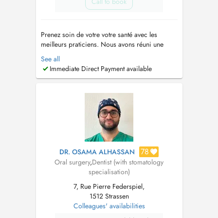
Call to book
Prenez soin de votre votre santé avec les
meilleurs praticiens. Nous avons réuni une
équipe de dentistes généraliste et spécialiste
See all
pour prendre soin de vous rapidement et
Immediate Direct Payment available
efficacement. Lorsque vous avez un problème
dentaire, vous ne souhaitez pas attendre des
heures voire même des jours. Nous somm...
78
DR. OSAMA ALHASSAN
Oral surgery
,
Dentist (with stomatology
specialisation)
7, Rue Pierre Federspiel,
1512 Strassen
Colleagues' availabilities