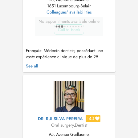
1651 Luxembourg-Belair
Colleagues' availabilities
No appointments available online
Call to book
Français: Médecin dentiste, possèdant une
vaste expérience clinique de plus de 25
années. Ancien enseignant universitaire
See all
d'Endodontie, à la Faculté de médecine de
l'université de CoimbraPortugal et à l'Université
catholique portugaise. Expérience approfondie
dans les urgences hospitalières buc...
143
DR. RUI SILVA PEREIRA
Oral surgery
,
Dentist
95, Avenue Guillaume,