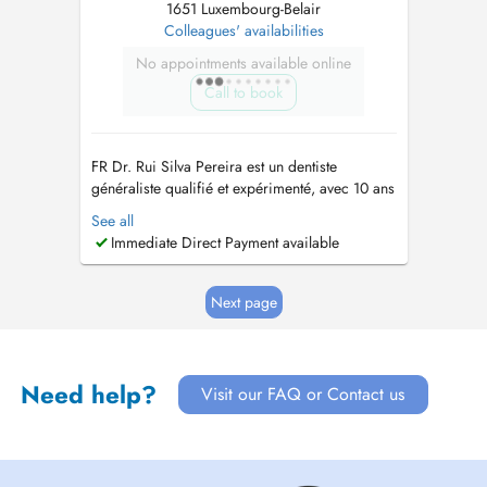
1651 Luxembourg-Belair
Colleagues' availabilities
No appointments available online
Call to book
FR Dr. Rui Silva Pereira est un dentiste
généraliste qualifié et expérimenté, avec 10 ans
d'expérience dentaire dans 3 pays (Portugal,
See all
France, Luxembourg). Ma pratique est
Immediate Direct Payment available
davantage axée sur
l'Endodontie/Dévitalisations, suivie de la
Chirurgie/Implantologie. EN Dr. Rui Silva
Next page
Pereira is a qualif...
Need help?
Visit our FAQ or Contact us