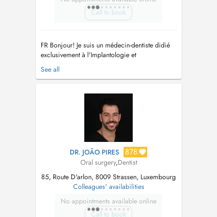
Call to book
FR Bonjour! Je suis un médecin-dentiste didié
exclusivement à l'Implantologie et
Parodontologie complexes et Réhabilitation
See all
Orale Esthétique. Dans le but de fournir un
traitement de haute qualité à mes patients, j'ai
toujours essayé, au fil des ans, de suivre
l'évolution des techniques et des t...
878
DR. JOÃO PIRES
Oral surgery
,
Dentist
85, Route D'arlon, 8009 Strassen, Luxembourg
Colleagues' availabilities
No appointments available online
Call to book