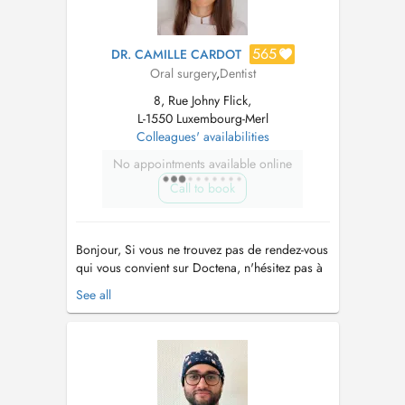
565
DR. CAMILLE CARDOT
Oral surgery
,
Dentist
8, Rue Johny Flick,
L-1550 Luxembourg-Merl
Colleagues' availabilities
No appointments available online
Call to book
Bonjour, Si vous ne trouvez pas de rendez-vous
qui vous convient sur Doctena, n'hésitez pas à
nous appeler directement au cabinet +352 286
See all
6500. Hello, If you do not find an appointment
on Doctena that suits you, do not hesitate to call
us directly at the +352 286 6500. Extractions
dents d...