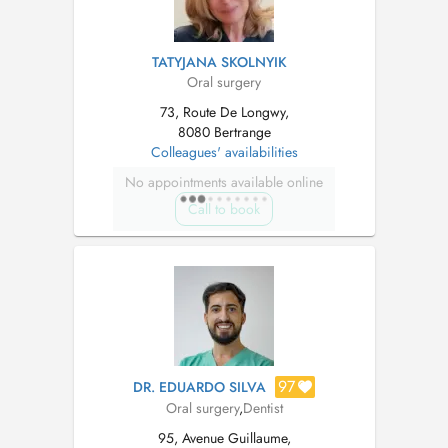
TATYJANA SKOLNYIK
Oral surgery
73, Route De Longwy,
8080 Bertrange
Colleagues' availabilities
No appointments available online
Call to book
97
DR. EDUARDO SILVA
Oral surgery
,
Dentist
95, Avenue Guillaume,