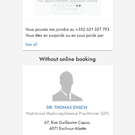
No appointments available online
Call to book
Vous pouvez me joindre au +352 621 327 793
Vous êtes en surpoids ou en sous poids par
exemple, nous traitons cela par une approche
See all
globale. Nous travaillons sur la gestion du
stress, le gain en énergie, léquilibre du
Without online booking
sommeil, etc. afin de maitriser les
comportements. Comment ne pas reprendre ...
DR. THOMAS ENSCH
Nutritional Medicine
,
General Practitioner (GP)
67, Rue Guillaume Capus,
4071 Esch-sur-Alzette