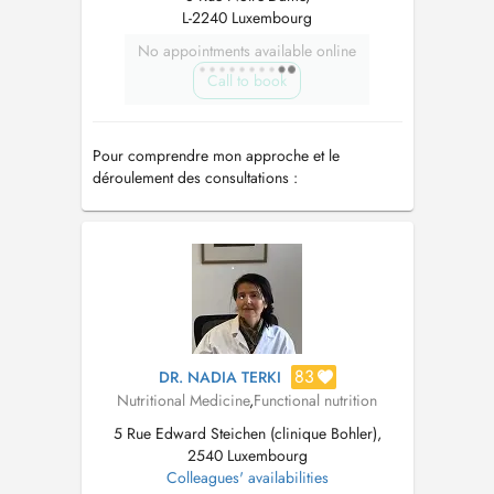
L-2240 Luxembourg
No appointments available online
Call to book
Pour comprendre mon approche et le
déroulement des consultations :
https://docteurhenrynutrition.com/
83
DR. NADIA TERKI
Nutritional Medicine
,
Functional nutrition
5 Rue Edward Steichen (clinique Bohler),
2540 Luxembourg
Colleagues' availabilities