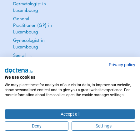
Dermatologist in
Luxembourg
General
Practitioner (GP) in
Luxembourg
Gynecologist in
Luxembourg
See all →
Privacy policy
We use cookies
We may place these for analysis of our visitor data, to improve our website,
IN CASE OF EMERGENCIES, PLEASE CONTACT : 112
show personalised content and to give you a great website experience. For
more information about the cookies open the cookie manager settings.
Copyright © 2026 - DOCTENA S.A. 42, Rue de la Vallée, L-2661 Luxembourg
Accept all
Deny
Settings