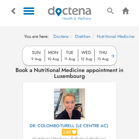
You are here:
Doctena
Dietitian
Nutritional Medicine
SUN
MON
TUE
WED
THU
9 Aug
10 Aug
11 Aug
12 Aug
13 Aug
Book a Nutritional Medicine appointment in
Luxembourg
DR. COLOMBO-TURELL (LE CENTRE AC)
248
Nutritional Medicine
,
Esthetical Medicine