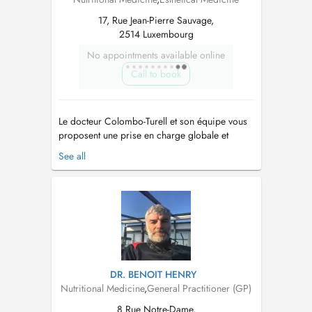
17, Rue Jean-Pierre Sauvage,
2514 Luxembourg
No appointments available online
Call to book
Le docteur Colombo-Turell et son équipe vous
proposent une prise en charge globale et
personnalisée pour le visage et le corps, au
See all
travers de traitements comme de matériel qui
ont prouvés leur efficacités et leur sureté
(hydrafacial, radiofréquence, lasers,
détatouage, cryolipolyse, injections, etc....
DR. BENOIT HENRY
Nutritional Medicine
,
General Practitioner (GP)
8 Rue Notre-Dame,