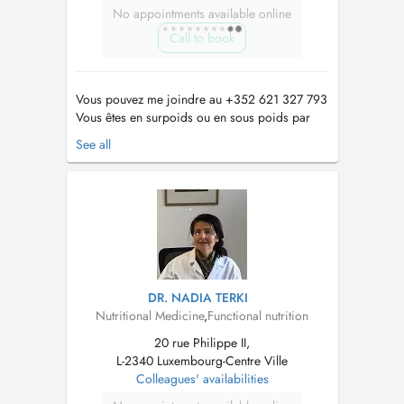
No appointments available online
Call to book
Vous pouvez me joindre au +352 621 327 793
Vous êtes en surpoids ou en sous poids par
exemple, nous traitons cela par une approche
See all
globale. Nous travaillons sur la gestion du
stress, le gain en énergie, léquilibre du
sommeil, etc. afin de maitriser les
comportements. Comment ne pas reprendre ...
DR. NADIA TERKI
Nutritional Medicine
,
Functional nutrition
20 rue Philippe II,
L-2340 Luxembourg-Centre Ville
Colleagues' availabilities